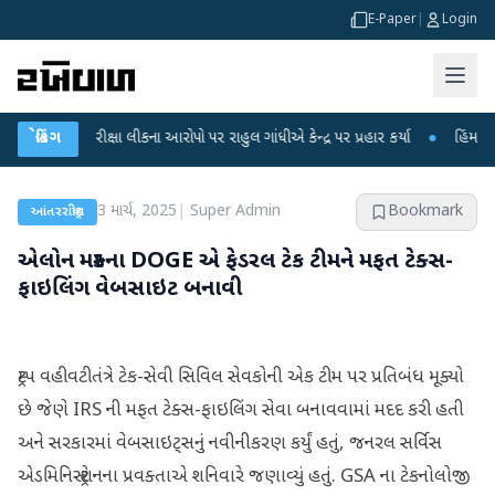
E-Paper
|
Login
 પરીક્ષા લીકના આરોપો પર રાહુલ ગાંધીએ કેન્દ્ર પર પ્રહાર કર્યા
બ્રેકિંગ
●
હિંમતનગરમાં રહસ
3 માર્ચ, 2025
|
Super Admin
Bookmark
આંતરરાષ્ટ્રીય
એલોન મસ્કના DOGE એ ફેડરલ ટેક ટીમને મફત ટેક્સ-
ફાઇલિંગ વેબસાઇટ બનાવી
ટ્રમ્પ વહીવટીતંત્રે ટેક-સેવી સિવિલ સેવકોની એક ટીમ પર પ્રતિબંધ મૂક્યો
છે જેણે IRS ની મફત ટેક્સ-ફાઇલિંગ સેવા બનાવવામાં મદદ કરી હતી
અને સરકારમાં વેબસાઇટ્સનું નવીનીકરણ કર્યું હતું, જનરલ સર્વિસ
એડમિનિસ્ટ્રેશનના પ્રવક્તાએ શનિવારે જણાવ્યું હતું. GSA ના ટેકનોલોજી