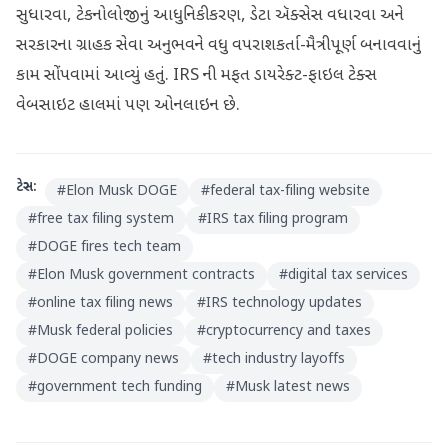
સુધારવા, ટેકનોલોજીનું આધુનિકીકરણ, ડેટા ઍક્સેસ વધારવા અને
સરકારના ગ્રાહક સેવા અનુભવને વધુ વપરાશકર્તા-મૈત્રીપૂર્ણ બનાવવાનું
કામ સોંપવામાં આવ્યું હતું. IRS ની મફત ડાયરેક્ટ-ફાઇલ ટેક્સ
વેબસાઇટ હાલમાં પણ ઓનલાઇન છે.
ટેગ્સ:
#
Elon Musk DOGE
#
federal tax-filing website
#
free tax filing system
#
IRS tax filing program
#
DOGE fires tech team
#
Elon Musk government contracts
#
digital tax services
#
online tax filing news
#
IRS technology updates
#
Musk federal policies
#
cryptocurrency and taxes
#
DOGE company news
#
tech industry layoffs
#
government tech funding
#
Musk latest news