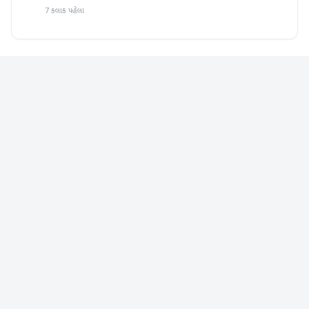
7 કલાક પહેલા