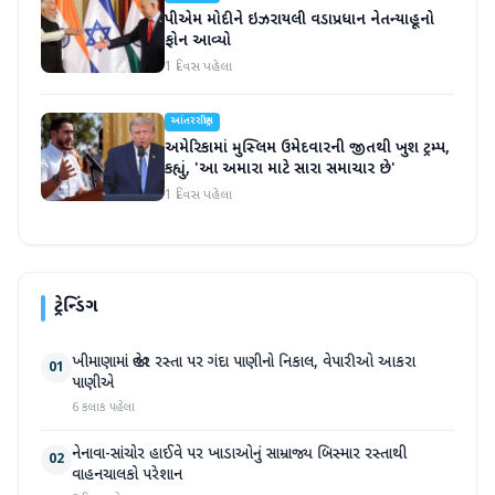
પીએમ મોદીને ઇઝરાયલી વડાપ્રધાન નેતન્યાહૂનો
ફોન આવ્યો
1 દિવસ પહેલા
આંતરરાષ્ટ્રીય
અમેરિકામાં મુસ્લિમ ઉમેદવારની જીતથી ખુશ ટ્રમ્પ,
કહ્યું, 'આ અમારા માટે સારા સમાચાર છે'
1 દિવસ પહેલા
ટ્રેન્ડિંગ
ખીમાણામાં જાહેર રસ્તા પર ગંદા પાણીનો નિકાલ, વેપારીઓ આકરા
01
પાણીએ
6 કલાક પહેલા
નેનાવા-સાંચોર હાઈવે પર ખાડાઓનું સામ્રાજ્ય બિસ્માર રસ્તાથી
02
વાહનચાલકો પરેશાન