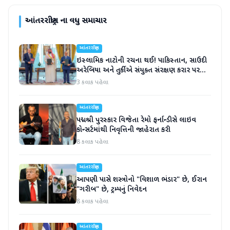
આંતરરાષ્ટ્રીય
ના વધુ સમાચાર
આંતરરાષ્ટ્રીય
ઇસ્લામિક નાટોની રચના થઈ! પાકિસ્તાન, સાઉદી
અરેબિયા અને તુર્કીએ સંયુક્ત સંરક્ષણ કરાર પર
હસ્તાક્ષર
3 કલાક પહેલા
આંતરરાષ્ટ્રીય
પદ્મશ્રી પુરસ્કાર વિજેતા રેમો ફર્નાન્ડીસે લાઇવ
કોન્સર્ટમાંથી નિવૃત્તિની જાહેરાત કરી
8 કલાક પહેલા
આંતરરાષ્ટ્રીય
આપણી પાસે શસ્ત્રોનો "વિશાળ ભંડાર" છે, ઈરાન
"ગરીબ" છે, ટ્રમ્પનું નિવેદન
8 કલાક પહેલા
આંતરરાષ્ટ્રીય