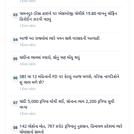
2 દિવસ પહેલા
પાલનપુર-ડીસા હાઇવે પર એસઓજી પોલીસે 19.80 લાખનું મોર્ફિન
03
હિરોઈન ઝડપી પાડ્યું
2 દિવસ પહેલા
આજે આ રાજ્યોમાં ભારે પવન સાથે વરસાદની આગાહી
04
3 દિવસ પહેલા
ચાંદીના ભાવમાં વધારો, સોનું પણ મોંઘુ થયું
05
3 દિવસ પહેલા
SBI માં 12 મહિનાની FD પર કેટલું વ્યાજ મળશે, વરિષ્ઠ નાગરિકોને
06
શું લાભ મળે છે?
1 દિવસ પહેલા
ચાંદી 5,000 રૂપિયા મોંઘી થઈ, સોનાના ભાવ 2,200 રૂપિયા સુધી
07
વધ્યા
2 દિવસ પહેલા
142 લોકોના મોત, 797 કરોડ રૂપિયાનું નુકસાન, હિમાચલ પ્રદેશમાં ભારે
08
ચોમાસાનો સામનો