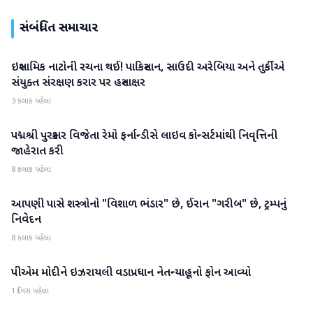
સંબંધિત સમાચાર
ઇસ્લામિક નાટોની રચના થઈ! પાકિસ્તાન, સાઉદી અરેબિયા અને તુર્કીએ
આંતરરાષ્ટ્રીય
સંયુક્ત સંરક્ષણ કરાર પર હસ્તાક્ષર
3 કલાક પહેલા
પદ્મશ્રી પુરસ્કાર વિજેતા રેમો ફર્નાન્ડીસે લાઇવ કોન્સર્ટમાંથી નિવૃત્તિની
આંતરરાષ્ટ્રીય
જાહેરાત કરી
8 કલાક પહેલા
આપણી પાસે શસ્ત્રોનો "વિશાળ ભંડાર" છે, ઈરાન "ગરીબ" છે, ટ્રમ્પનું
આંતરરાષ્ટ્રીય
નિવેદન
8 કલાક પહેલા
પીએમ મોદીને ઇઝરાયલી વડાપ્રધાન નેતન્યાહૂનો ફોન આવ્યો
આંતરરાષ્ટ્રીય
1 દિવસ પહેલા