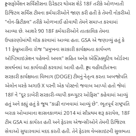
ટ્રાન્સફોર્મેશન સર્વિસીસના ડિરેક્ટર થોમસ શેડે 18F તરીકે ઓળખાતી
ડિજિટલ સર્વિસ ટીમના કર્મચારીઓને જાણ કરી હતી કે તેમની નોકરીઓ
"નોન-ક્રિટીકલ" તરીકે ઓળખાઈ હોવાથી તેમને સમાપ્ત કરવામાં
આવ્યા છે. આશરે 90 18F કર્મચારીઓને તાત્કાલિક તેમના
ઉપકરણોમાંથી લૉક કરવામાં આવ્યા હતા. GSA એ જણાવ્યું હતું કે
11 ફેબ્રુઆરીના રોજ "પ્રમુખના સરકારી કાર્યક્ષમતા કાર્યબળ
ઑપ્ટિમાઇઝેશન પહેલનો અમલ" સહિત અનેક એક્ઝિક્યુટિવ ઓર્ડરના
સમર્થનમાં આ કાર્યવાહી કરવામાં આવી હતી. ટ્રમ્પ વહીવટીતંત્રના
સરકારી કાર્યક્ષમતા વિભાગ (DOGE) ટીમનું નેતૃત્વ કરતા અબજોપતિ
એલોન મસ્કે અગાઉ X પરની એક પોસ્ટનો જવાબ આપ્યો હતો જેમાં
18F ને "દૂર ડાબેરી સરકારી-વ્યાપી કમ્પ્યુટર ઓફિસ" કહેવામાં આવ્યું
હતું અને કહ્યું હતું કે જૂથ "કાઢી નાખવામાં આવ્યું છે". ભૂતપૂર્વ રાષ્ટ્રપતિ
બરાક ઓબામાના શાસનકાળમાં 2014 માં સૌપ્રથમ શરૂ કરાયેલ, 18F
ટીમ GSA માં કાર્યરત હતી અને ફેડરલ એજન્સીઓને તેમની ડિજિટલ
સેવાઓ સુધારવામાં મદદ કરતી હતી. તેને ફેડરલ વેબસાઇટની સુલભતા