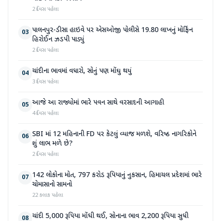
2 દિવસ પહેલા
પાલનપુર-ડીસા હાઇવે પર એસઓજી પોલીસે 19.80 લાખનું મોર્ફિન
03
હિરોઈન ઝડપી પાડ્યું
2 દિવસ પહેલા
ચાંદીના ભાવમાં વધારો, સોનું પણ મોંઘુ થયું
04
3 દિવસ પહેલા
આજે આ રાજ્યોમાં ભારે પવન સાથે વરસાદની આગાહી
05
4 દિવસ પહેલા
SBI માં 12 મહિનાની FD પર કેટલું વ્યાજ મળશે, વરિષ્ઠ નાગરિકોને
06
શું લાભ મળે છે?
2 દિવસ પહેલા
142 લોકોના મોત, 797 કરોડ રૂપિયાનું નુકસાન, હિમાચલ પ્રદેશમાં ભારે
07
ચોમાસાનો સામનો
22 કલાક પહેલા
ચાંદી 5,000 રૂપિયા મોંઘી થઈ, સોનાના ભાવ 2,200 રૂપિયા સુધી
08