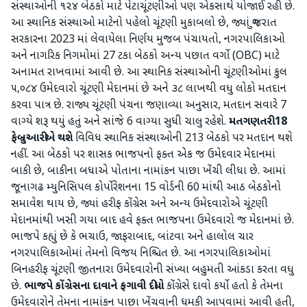
સંસ્થાઓની ૧૨૪ બેઠકો માટે પેટાચૂંટણીઓ પણ એકસાથે યોજાઈ રહી છે.
આ સ્થાનિક સંસ્થાઓ માટેનો પહેલો ચૂંટણી મુકાબલો છે, જ્યાં ગુજરાત
સરકારના 2023 માં લેવાયેલા નિર્ણય મુજબ પંચાયતો, નગરપાલિકાઓ
અને નાગરિક નિગમોમાં 27 ટકા બેઠકો અન્ય પછાત વર્ગો (OBC) માટે
અનામત રાખવામાં આવી છે. આ સ્થાનિક સંસ્થાઓની ચૂંટણીઓમાં કુલ
૫,૦૮૪ ઉમેદવારો ચૂંટણી મેદાનમાં છે અને ૩૮ લાખથી વધુ લોકો મતદાન
કરવા પાત્ર છે. રાજ્ય ચૂંટણી પંચના જણાવ્યા અનુસાર, મતદાન સવારે 7
વાગ્યે શરૂ થયું હતું અને સાંજે 6 વાગ્યા સુધી ચાલુ રહેશે.
મતગણતરી 18
ફેબ્રુઆરીએ થશે
વિવિધ સ્થાનિક સંસ્થાઓની 213 બેઠકો પર મતદાન થશે
નહીં. આ બેઠકો પર શાસક ભાજપનો ફક્ત એક જ ઉમેદવાર મેદાનમાં
બાકી છે, બાકીના બધાએ પોતાના નામાંકન પાછા ખેંચી લીધા છે. આમાં
જૂનાગઢ મ્યુનિસિપલ કોર્પોરેશનના 15 વોર્ડની 60 માંથી આઠ બેઠકોનો
સમાવેશ થાય છે, જ્યાં હરીફ કોંગ્રેસ અને અન્ય ઉમેદવારોએ ચૂંટણી
મેદાનમાંથી ખસી ગયા બાદ હવે ફક્ત ભાજપના ઉમેદવારો જ મેદાનમાં છે.
ભાજપે કહ્યું છે કે ભચાઉ, જાફરાબાદ, બાંટવા અને હાલોલ ચાર
નગરપાલિકાઓમાં તેમનો વિજય નિશ્ચિત છે. આ નગરપાલિકાઓમાં
બિનહરીફ ચૂંટણી જીતનારા ઉમેદવારોની સંખ્યા બહુમતી આંકડા કરતા વધુ
છે.
ભાજપે કોંગ્રેસના દાવાને ફગાવી દીધો
કોંગ્રેસે દાવો કર્યો હતો કે તેમના
ઉમેદવારોને તેમના નામાંકન પાછા ખેંચવાની ધમકી આપવામાં આવી હતી,