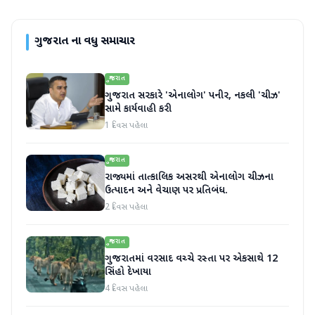
ગુજરાત
ના વધુ સમાચાર
ગુજરાત
ગુજરાત સરકારે 'એનાલોગ' પનીર, નકલી 'ચીઝ'
સામે કાર્યવાહી કરી
1 દિવસ પહેલા
ગુજરાત
રાજ્યમાં તાત્કાલિક અસરથી એનાલોગ ચીઝના
ઉત્પાદન અને વેચાણ પર પ્રતિબંધ.
2 દિવસ પહેલા
ગુજરાત
ગુજરાતમાં વરસાદ વચ્ચે રસ્તા પર એકસાથે 12
સિંહો દેખાયા
4 દિવસ પહેલા