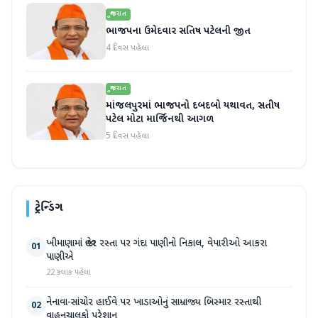
ગુજરાત
ભાજપના ઉમેદવાર સતિષ પટેલની જીત
4 દિવસ પહેલા
ગુજરાત
માંજલપુરમાં ભાજપનો દબદબો યથાવત, સતીષ
પટેલ મોટા માર્જિનથી આગળ
5 દિવસ પહેલા
ટ્રેન્ડિંગ
ખીમાણામાં જાહેર રસ્તા પર ગંદા પાણીનો નિકાલ, વેપારીઓ આકરા
01
પાણીએ
22 કલાક પહેલા
નેનાવા-સાંચોર હાઈવે પર ખાડાઓનું સામ્રાજ્ય બિસ્માર રસ્તાથી
02
વાહનચાલકો પરેશાન