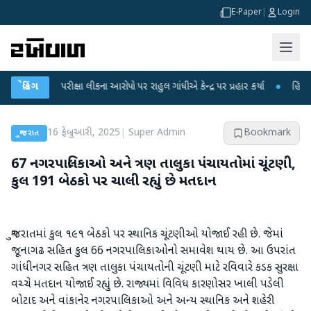
E-Paper
|
Login
ET પરીક્ષા લીકના આરોપો પર રાહુલ ગાંધીએ કેન્દ્ર પર પ્રહાર કર્યા
બ્રેકિંગ
●
હિંમતનગરમાં ર
16 ફેબ્રુઆરી, 2025
|
Super Admin
Bookmark
ગુજરાત
67 નગરપાલિકાઓ અને ત્રણ તાલુકા પંચાયતોમાં ચૂંટણી,
કુલ 191 બેઠકો પર ચાલી રહ્યું છે મતદાન
ગુજરાતમાં કુલ ૧૯૧ બેઠકો પર સ્થાનિક ચૂંટણીઓ યોજાઈ રહી છે. જેમાં
જૂનાગઢ સહિત કુલ 66 નગરપાલિકાઓનો સમાવેશ થાય છે. આ ઉપરાંત
ગાંધીનગર સહિત ત્રણ તાલુકા પંચાયતોની ચૂંટણી માટે રવિવારે કડક સુરક્ષા
વચ્ચે મતદાન યોજાઈ રહ્યું છે. રાજ્યમાં વિવિધ કારણોસર ખાલી પડેલી
બોટાદ અને વાંકાનેર નગરપાલિકાઓ અને અન્ય સ્થાનિક અને શહેરી