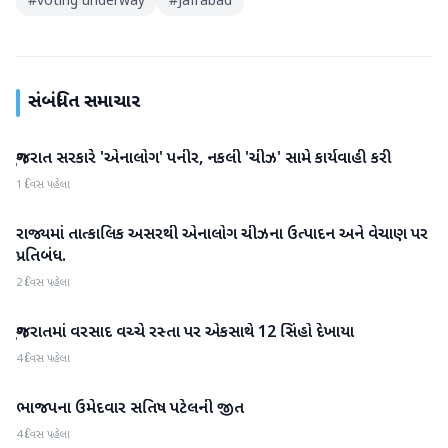
#
voting underway
#
Jafrabad
સંબંધિત સમાચાર
ગુજરાત સરકારે 'એનાલોગ' પનીર, નકલી 'ચીઝ' સામે કાર્યવાહી કરી
ગુજરાત
1 દિવસ પહેલા
રાજ્યમાં તાત્કાલિક અસરથી એનાલોગ ચીઝના ઉત્પાદન અને વેચાણ પર
ગુજરાત
પ્રતિબંધ.
2 દિવસ પહેલા
ગુજરાતમાં વરસાદ વચ્ચે રસ્તા પર એકસાથે 12 સિંહો દેખાયા
ગુજરાત
4 દિવસ પહેલા
ભાજપના ઉમેદવાર સતિષ પટેલની જીત
ગુજરાત
4 દિવસ પહેલા