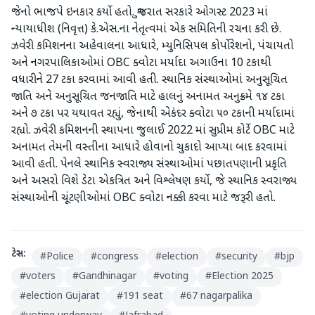
જેનો ભાજપે ઇનકાર કર્યો હતો. ગુજરાત સરકારે ઓગસ્ટ 2023 માં
ન્યાયાધીશ (નિવૃત્ત) કે.એસ.ના નેતૃત્વમાં એક સમિતિની રચના કરી છે.
ઝવેરી કમિશનના અહેવાલના આધારે, મ્યુનિસિપલ કોર્પોરેશનો, પંચાયતો
અને નગરપાલિકાઓમાં OBC ક્વોટા મર્યાદા અગાઉના 10 ટકાથી
વધારીને 27 ટકા કરવામાં આવી હતી. સ્થાનિક સંસ્થાઓમાં અનુસૂચિત
જાતિ અને અનુસૂચિત જનજાતિ માટે હાલનું અનામત અનુક્રમે ૧૪ ટકા
અને ૭ ટકા પર યથાવત રહ્યું, જેનાથી એકંદર ક્વોટા ૫૦ ટકાની મર્યાદામાં
રહ્યો. ઝવેરી કમિશનની સ્થાપના જુલાઈ 2022 માં સુપ્રીમ કોર્ટે OBC માટે
અનામત તેમની વસ્તીના આધારે હોવાનો ચુકાદો આપ્યા બાદ કરવામાં
આવી હતી. પેનલે સ્થાનિક સ્વરાજ્ય સંસ્થાઓમાં પછાતપણાની પ્રકૃતિ
અને અસરો વિશે ડેટા એકત્રિત અને વિશ્લેષણ કર્યો, જે સ્થાનિક સ્વરાજ્ય
સંસ્થાઓની ચૂંટણીઓમાં OBC ક્વોટા નક્કી કરવા માટે જરૂરી હતો.
ટેગ્સ:
#
Police
#
congress
#
election
#
security
#
bjp
#
voters
#
Gandhinagar
#
voting
#
Election 2025
#
election Gujarat
#
191 seat
#
67 nagarpalika