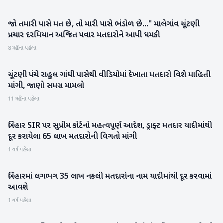
જો તમારી પાસે મત છે, તો મારી પાસે ભંડોળ છે..." માલેગાંવ ચૂંટણી
રાષ્ટ્રીય
પ્રચાર દરમિયાન અજિત પવાર મતદારોને આપી ધમકી
8 મહિના પહેલા
ચૂંટણી પંચે રાહુલ ગાંધી પાસેથી વીડિયોમાં દેખાતા મતદારો વિશે માહિતી
રાજકારણ
માંગી, જાણો સમગ્ર મામલો
11 મહિના પહેલા
બિહાર SIR પર સુપ્રીમ કોર્ટનો મહત્વપૂર્ણ આદેશ, ડ્રાફ્ટ મતદાર યાદીમાંથી
રાષ્ટ્રીય
દૂર કરાયેલા 65 લાખ મતદારોની વિગતો માંગી
1 વર્ષ પહેલા
બિહારમાં લગભગ 35 લાખ નકલી મતદારોના નામ યાદીમાંથી દૂર કરવામાં
રાષ્ટ્રીય
આવશે
1 વર્ષ પહેલા