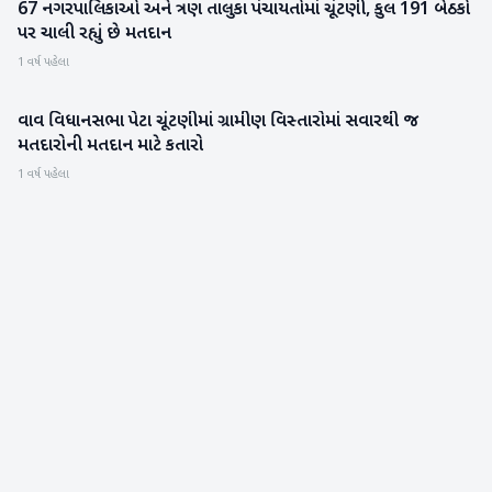
67 નગરપાલિકાઓ અને ત્રણ તાલુકા પંચાયતોમાં ચૂંટણી, કુલ 191 બેઠકો
ગુજરાત
પર ચાલી રહ્યું છે મતદાન
1 વર્ષ પહેલા
વાવ વિધાનસભા પેટા ચૂંટણીમાં ગ્રામીણ વિસ્તારોમાં સવારથી જ
રાજકારણ
મતદારોની મતદાન માટે કતારો
1 વર્ષ પહેલા