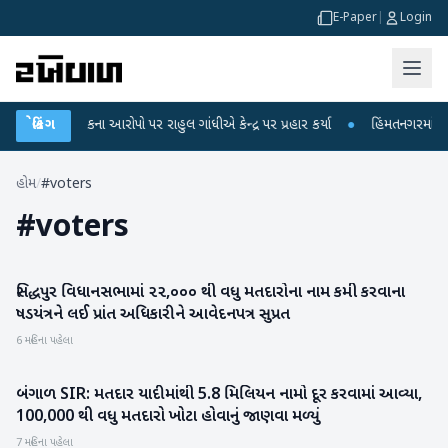
E-Paper
|
Login
પરીક્ષા લીકના આરોપો પર રાહુલ ગાંધીએ કેન્દ્ર પર પ્રહાર કર્યા
બ્રેકિંગ
●
હિંમતનગરમાં રહસ્
હોમ
/
#voters
#
voters
સિદ્ધપુર વિધાનસભામાં ૨૨,૦૦૦ થી વધુ મતદારોના નામ કમી કરવાના
પાટણ
ષડયંત્રને લઈ પ્રાંત અધિકારીને આવેદનપત્ર સુપ્રત
6 મહિના પહેલા
બંગાળ SIR: મતદાર યાદીમાંથી 5.8 મિલિયન નામો દૂર કરવામાં આવ્યા,
રાષ્ટ્રીય
100,000 થી વધુ મતદારો ખોટા હોવાનું જાણવા મળ્યું
7 મહિના પહેલા