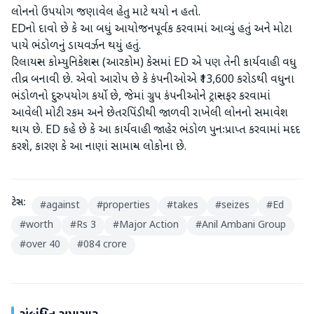
લોનનો ઉપયોગ જણાવેલ હેતુ માટે થયો ન હતો.
EDનો દાવો છે કે આ બધું આયોજનપૂર્વક કરવામાં આવ્યું હતું અને મોટા
પાયે ભંડોળનું ડાયવર્ઝન થયું હતું.
રિલાયન્સ કોમ્યુનિકેશન્સ (આરકોમ) કેસમાં ED એ પણ તેની કાર્યવાહી વધુ
તીવ્ર બનાવી છે. એવો આરોપ છે કે કંપનીઓએ ₹13,600 કરોડથી વધુના
ભંડોળનો દુરુપયોગ કર્યો છે, જેમાં ગ્રુપ કંપનીઓને ટ્રાન્સફર કરવામાં
આવેલી મોટી રકમ અને છેતરપિંડીથી જાળવી રાખેલી લોનનો સમાવેશ
થાય છે. ED કહે છે કે આ કાર્યવાહી જાહેર ભંડોળ પુનઃપ્રાપ્ત કરવામાં મદદ
કરશે, કારણ કે આ નાણાં સામાન્ય લોકોના છે.
ટેગ્સ:
#
against
#
properties
#
takes
#
seizes
#
Ed
#
worth
#
Rs 3
#
Major Action
#
Anil Ambani Group
#
over 40
#
084 crore