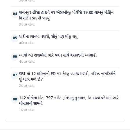
3 દિવસ પહેલા
પાલનપુર-ડીસા હાઇવે પર એસઓજી પોલીસે 19.80 લાખનું મોર્ફિન
04
હિરોઈન ઝડપી પાડ્યું
3 દિવસ પહેલા
ચાંદીના ભાવમાં વધારો, સોનું પણ મોંઘુ થયું
05
4 દિવસ પહેલા
આજે આ રાજ્યોમાં ભારે પવન સાથે વરસાદની આગાહી
06
4 દિવસ પહેલા
SBI માં 12 મહિનાની FD પર કેટલું વ્યાજ મળશે, વરિષ્ઠ નાગરિકોને
07
શું લાભ મળે છે?
2 દિવસ પહેલા
142 લોકોના મોત, 797 કરોડ રૂપિયાનું નુકસાન, હિમાચલ પ્રદેશમાં ભારે
08
ચોમાસાનો સામનો
1 દિવસ પહેલા