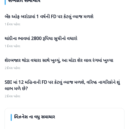
સંબંધિત સમાચાર
બેંક ઓફ બરોડામાં 1 વર્ષની FD પર કેટલું વ્યાજ મળશે
બિઝનેસ
1 દિવસ પહેલા
ચાંદીના ભાવમાં 2800 રૂપિયા સુધીનો વધારો
બિઝનેસ
1 દિવસ પહેલા
શેરબજાર થોડા વધારા સાથે ખુલ્યું, આ મોટા શેર લાલ રંગમાં ખુલ્યા
બિઝનેસ
2 દિવસ પહેલા
SBI માં 12 મહિનાની FD પર કેટલું વ્યાજ મળશે, વરિષ્ઠ નાગરિકોને શું
બિઝનેસ
લાભ મળે છે?
2 દિવસ પહેલા
બિઝનેસ
ના વધુ સમાચાર