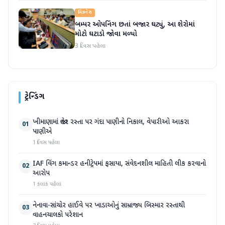
બિઝનેસ
બમ્પર ઓપનિંગ છતાં બજાર ઘટ્યું, આ શેરોમાં
મોટો ઘટાડો જોવા મળ્યો
3 દિવસ પહેલા
ટ્રેન્ડિંગ
ખીમાણામાં જાહેર રસ્તા પર ગંદા પાણીનો નિકાલ, વેપારીઓ આકરા
01
પાણીએ
1 દિવસ પહેલા
IAF વિંગ કમાન્ડર હનીટ્રેપમાં ફસાયા, સંવેદનશીલ માહિતી લીક કરવાનો
02
આરોપ
1 કલાક પહેલા
નેનાવા-સાંચોર હાઈવે પર ખાડાઓનું સામ્રાજ્ય બિસ્માર રસ્તાથી
03
વાહનચાલકો પરેશાન