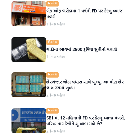
બિઝનેસ
બેંક ઓફ બરોડામાં 1 વર્ષની FD પર કેટલું વ્યાજ
મળશે
1 દિવસ પહેલા
બિઝનેસ
ચાંદીના ભાવમાં 2800 રૂપિયા સુધીનો વધારો
1 દિવસ પહેલા
બિઝનેસ
શેરબજાર થોડા વધારા સાથે ખુલ્યું, આ મોટા શેર
લાલ રંગમાં ખુલ્યા
2 દિવસ પહેલા
બિઝનેસ
SBI માં 12 મહિનાની FD પર કેટલું વ્યાજ મળશે,
વરિષ્ઠ નાગરિકોને શું લાભ મળે છે?
2 દિવસ પહેલા