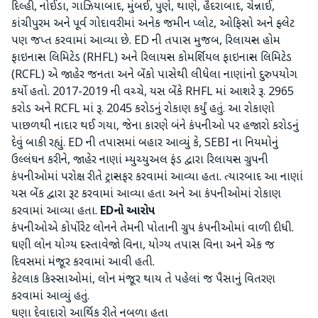
દિલ્હી, નોઈડા, ગાઝિયાબાદ, મુંબઈ, પુણે, થાણે, હૈદરાબાદ, ચેન્નાઈ,
કાંચીપુરમ અને પૂર્વ ગોદાવરીમાં અનેક જમીન પ્લોટ, ઓફિસો અને ફ્લેટ
પણ જપ્ત કરવામાં આવ્યા છે. ED ની તપાસ મુજબ, રિલાયન્સ હોમ
ફાઇનાન્સ લિમિટેડ (RHFL) અને રિલાયન્સ કોમર્શિયલ ફાઇનાન્સ લિમિટેડ
(RCFL) એ જાહેર જનતા અને બેંકો પાસેથી લીધેલા નાણાંનો દુરુપયોગ
કર્યો હતો. 2017-2019 ની વચ્ચે, યસ બેંકે RHFL માં આશરે રૂ. 2965
કરોડ અને RCFL માં રૂ. 2045 કરોડનું રોકાણ કર્યું હતું. આ રોકાણો
પાછળથી નાદાર થઈ ગયા, જેના કારણે બંને કંપનીઓ પર હજારો કરોડનું
દેવું બાકી રહ્યું. ED ની તપાસમાં બહાર આવ્યું કે, SEBI ના નિયમોનું
ઉલ્લંઘન કરીને, જાહેર નાણાં મ્યુચ્યુઅલ ફંડ દ્વારા રિલાયન્સ ગ્રુપની
કંપનીઓમાં પરોક્ષ રીતે ટ્રાન્સફર કરવામાં આવ્યા હતા. ત્યારબાદ આ નાણાં
યસ બેંક દ્વારા રૂટ કરવામાં આવ્યા હતા અને આ કંપનીઓમાં રોકાણ
કરવામાં આવ્યા હતા.
EDનો આરોપ
કંપનીઓએ કોર્પોરેટ લોનને તેમની પોતાની ગ્રુપ કંપનીઓમાં વાળી દીધી.
ઘણી લોન યોગ્ય દસ્તાવેજો વિના, યોગ્ય તપાસ વિના અને એક જ
દિવસમાં મંજૂર કરવામાં આવી હતી.
કેટલાક કિસ્સાઓમાં, લોન મંજૂર થાય તે પહેલાં જ પૈસાનું વિતરણ
કરવામાં આવ્યું હતું.
ઘણા દેવાદારો આર્થિક રીતે નબળા હતા