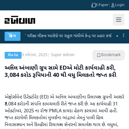
E-Paper
|
Login
-NET પરીક્ષા લીકના આરોપો પર રાહુલ ગાંધીએ કેન્દ્ર પર પ્રહાર કર્યા
બ્રેકિંગ
●
હિંમતનગરમાં 
3 નવેમ્બર, 2025
|
Super Admin
Bookmark
બિઝનેસ
અનિલ અંબાણી ગ્રુપ સામે EDએ મોટી કાર્યવાહી કરી,
3,084 કરોડ રૂપિયાની 40 થી વધુ મિલકતો જપ્ત કરી
એન્ફોર્સમેન્ટ ડિરેક્ટોરેટ (ED) એ અનિલ અંબાણીના રિલાયન્સ ગ્રુપની આશરે
₹3,084 કરોડની સંપત્તિ કામચલાઉ રીતે જપ્ત કરી છે. આ કાર્યવાહી 31
ઓક્ટોબર, 2025 ના રોજ PMLA કાયદા હેઠળ કરવામાં આવી હતી.
જપ્ત કરાયેલી મિલકતોમાં મુંબઈના બાંદ્રામાં તેમનું પાલી હિલ
નિવાસસ્થાન અને દિલ્હીમાં રિલાયન્સ સેન્ટરનો સમાવેશ થાય છે. વધુમાં,