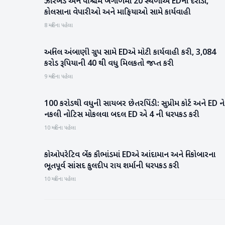
ઝારખંડ અને પશ્ચિમ બંગાળમાં 20 સ્થળોએ EDના દરોડા,
રાષ્ટ્રીય
કોલસાના વેપારીઓ અને માફિયાઓ સામે કાર્યવાહી
8 મહિના પહેલા
અનિલ અંબાણી ગ્રુપ સામે EDએ મોટી કાર્યવાહી કરી, 3,084
બિઝનેસ
કરોડ રૂપિયાની 40 થી વધુ મિલકતો જપ્ત કરી
9 મહિના પહેલા
100 કરોડથી વધુની સાયબર છેતરપિંડી: સુપ્રીમ કોર્ટ અને ED ને
રાષ્ટ્રીય
નકલી નોટિસ મોકલવા બદલ ED એ 4 ની ધરપકડ કરી
10 મહિના પહેલા
કોઓપરેટિવ બેંક કૌભાંડમાં EDએ આંદામાન અને નિકોબારના
રાષ્ટ્રીય
ભૂતપૂર્વ સાંસદ કુલદીપ રાય શર્માની ધરપકડ કરી
10 મહિના પહેલા