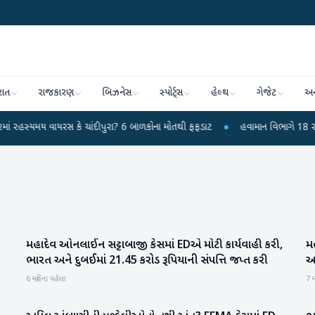
રાત
રાજકારણ
બિઝનેસ
સ્પોર્ટ્સ
હેલ્થ
ગેજેટ
અન
 વાયરસ કે ચાંદીપુરા? 6 બાળકોના મોતથી ફફડાટ
●
હવામાન વિભાગે 18 રાજ્યો માટે ભ
મહાદેવ ઓનલાઈન સટ્ટાબાજી કેસમાં EDએ મોટી કાર્યવાહી કરી,
મહ
રાષ્ટ્રીય
ભારત અને દુબઈમાં 21.45 કરોડ રૂપિયાની સંપત્તિ જપ્ત કરી
આચ
સક
6 મહિના પહેલા
7 મ