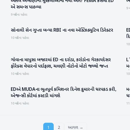
અનિલ અંબાણીની મુશ્કેલીઓનો નથી અંત? FEMA કેસમાં ED
ભા
બિઝનેસ
એ સમન્સ પાઠવ્યા
9 મ
9 મહિના પહેલા
સોનાલી સેન ગુપ્તા બન્યા RBI ના નવા એક્ઝિક્યુટિવ ડિરેક્ટર
E
રાષ્ટ્રીય
દ
10 મહિના પહેલા
10
ગોવાના માપુસા બજારમાં ED ના દરોડા, કરોડોના ગેરકાયદેસર
LT
રાષ્ટ્રીય
ફોરેક્સ વેપારનો પર્દાફાશ, ચલણી નોટોનો મોટો જથ્થો જપ્ત
મની લ
જ
10 મહિના પહેલા
10
EDએ MUDAના ભૂતપૂર્વ કમિશનર દિનેશ કુમારની ધરપકડ કરી,
મન
રાષ્ટ્રીય
એજન્સી કોર્ટમાં કસ્ટડી માંગશે
ધ
10 મહિના પહેલા
11
1
2
આગળ →