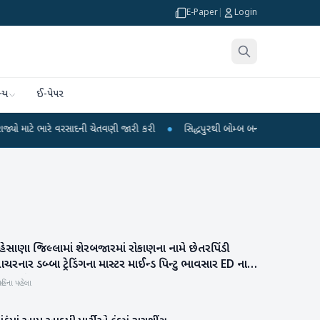
E-Paper
|
Login
્ય
ઈ-પેપર
ારે વરસાદની ચેતવણી જારી કરી
●
સિદ્ધપુરથી બોમ્બ બનાવવાની સામગ્રી સાથે જૈશના 5
ેસાણા જિલ્લામાં શેરબજારમાં રોકાણના નામે છેતરપિંડી
મહેસાણા
રનાર ડબ્બા ટ્રેડિંગના માસ્ટર માઈન્ડ પિન્ટુ ભાવસાર ED ના
ંજામાં
હિના પહેલા