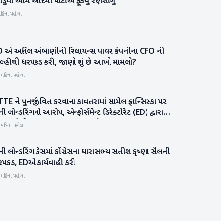
ંડુંમાં આમ આદમી પાર્ટીએ ફૂંકયું રણશીંગુ
મહેસાણા
હિના પહેલા
D એ અનિલ અંબાણીની રિલાયન્સ પાવર કંપનીના CFO ની
બિઝનેસ
િલ્હીથી ધરપકડ કરી, જાણો શું છે આખો મામલો?
 મહિના પહેલા
TE ને પુનર્જીવિત કરવાના કાવતરામાં સામેલ ફ્રાન્સિસ્કા પર
રાજકારણ
ોન્ડરિંગનો આરોપ, એન્ફોર્સમેન્ટ ડિરેક્ટોરેટ (ED) દ્વારા
ેલમાં તેની પૂછપરછ કરવામાં આવશે
 મહિના પહેલા
ી લોન્ડરિંગ કેસમાં કોંગ્રેસના ધારાસભ્ય સતીશ કૃષ્ણા સૈલની
રાજકારણ
રપકડ, EDએ કાર્યવાહી કરી
 મહિના પહેલા