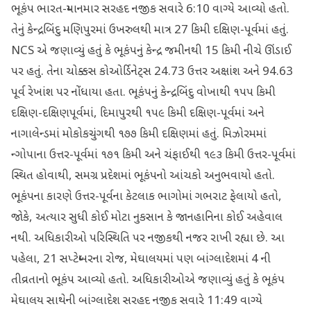
ભૂકંપ ભારત-મ્યાનમાર સરહદ નજીક સવારે 6:10 વાગ્યે આવ્યો હતો.
તેનું કેન્દ્રબિંદુ મણિપુરમાં ઉખરુલથી માત્ર 27 કિમી દક્ષિણ-પૂર્વમાં હતું.
NCS એ જણાવ્યું હતું કે ભૂકંપનું કેન્દ્ર જમીનથી 15 કિમી નીચે ઊંડાઈ
પર હતું. તેના ચોક્કસ કોઓર્ડિનેટ્સ 24.73 ઉત્તર અક્ષાંશ અને 94.63
પૂર્વ રેખાંશ પર નોંધાયા હતા. ભૂકંપનું કેન્દ્રબિંદુ વોખાથી ૧૫૫ કિમી
દક્ષિણ-દક્ષિણપૂર્વમાં, દિમાપુરથી ૧૫૯ કિમી દક્ષિણ-પૂર્વમાં અને
નાગાલેન્ડમાં મોકોકચુંગથી ૧૭૭ કિમી દક્ષિણમાં હતું. મિઝોરમમાં
ન્ગોપાના ઉત્તર-પૂર્વમાં ૧૭૧ કિમી અને ચંફાઈથી ૧૯૩ કિમી ઉત્તર-પૂર્વમાં
સ્થિત હોવાથી, સમગ્ર પ્રદેશમાં ભૂકંપનો આંચકો અનુભવાયો હતો.
ભૂકંપના કારણે ઉત્તર-પૂર્વના કેટલાક ભાગોમાં ગભરાટ ફેલાયો હતો,
જોકે, અત્યાર સુધી કોઈ મોટા નુકસાન કે જાનહાનિના કોઈ અહેવાલ
નથી. અધિકારીઓ પરિસ્થિતિ પર નજીકથી નજર રાખી રહ્યા છે. આ
પહેલા, 21 સપ્ટેમ્બરના રોજ, મેઘાલયમાં પણ બાંગ્લાદેશમાં 4 ની
તીવ્રતાનો ભૂકંપ આવ્યો હતો. અધિકારીઓએ જણાવ્યું હતું કે ભૂકંપ
મેઘાલય સાથેની બાંગ્લાદેશ સરહદ નજીક સવારે 11:49 વાગ્યે