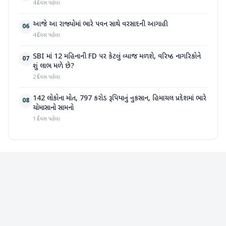
4 દિવસ પહેલા
આજે આ રાજ્યોમાં ભારે પવન સાથે વરસાદની આગાહી
06
4 દિવસ પહેલા
SBI માં 12 મહિનાની FD પર કેટલું વ્યાજ મળશે, વરિષ્ઠ નાગરિકોને
07
શું લાભ મળે છે?
2 દિવસ પહેલા
142 લોકોના મોત, 797 કરોડ રૂપિયાનું નુકસાન, હિમાચલ પ્રદેશમાં ભારે
08
ચોમાસાનો સામનો
1 દિવસ પહેલા