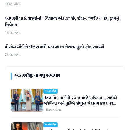
1 દિવસ પહેલા
આપણી પાસે શસ્ત્રોનો "વિશાળ ભંડાર" છે, ઈરાન "ગરીબ" છે, ટ્રમ્પનું
આંતરરાષ્ટ્રીય
નિવેદન
1 દિવસ પહેલા
પીએમ મોદીને ઇઝરાયલી વડાપ્રધાન નેતન્યાહૂનો ફોન આવ્યો
આંતરરાષ્ટ્રીય
2 દિવસ પહેલા
આંતરરાષ્ટ્રીય
ના વધુ સમાચાર
આંતરરાષ્ટ્રીય
ઇસ્લામિક નાટોની રચના થઈ! પાકિસ્તાન, સાઉદી
અરેબિયા અને તુર્કીએ સંયુક્ત સંરક્ષણ કરાર પર
હસ્તાક્ષર
1 દિવસ પહેલા
આંતરરાષ્ટ્રીય