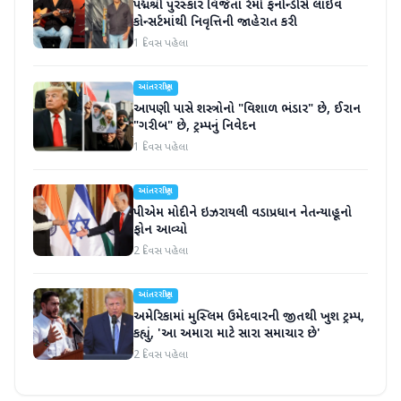
પદ્મશ્રી પુરસ્કાર વિજેતા રેમો ફર્નાન્ડીસે લાઇવ
કોન્સર્ટમાંથી નિવૃત્તિની જાહેરાત કરી
1 દિવસ પહેલા
આંતરરાષ્ટ્રીય
આપણી પાસે શસ્ત્રોનો "વિશાળ ભંડાર" છે, ઈરાન
"ગરીબ" છે, ટ્રમ્પનું નિવેદન
1 દિવસ પહેલા
આંતરરાષ્ટ્રીય
પીએમ મોદીને ઇઝરાયલી વડાપ્રધાન નેતન્યાહૂનો
ફોન આવ્યો
2 દિવસ પહેલા
આંતરરાષ્ટ્રીય
અમેરિકામાં મુસ્લિમ ઉમેદવારની જીતથી ખુશ ટ્રમ્પ,
કહ્યું, 'આ અમારા માટે સારા સમાચાર છે'
2 દિવસ પહેલા