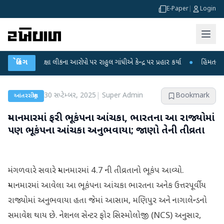
E-Paper
|
Login
પરીક્ષા લીકના આરોપો પર રાહુલ ગાંધીએ કેન્દ્ર પર પ્રહાર કર્યા
બ્રેકિંગ
●
હિંમતનગરમાં રહસ્
30 સપ્ટેમ્બર, 2025
|
Super Admin
Bookmark
આંતરરાષ્ટ્રીય
મ્યાનમારમાં ફરી ભૂકંપના આંચકા, ભારતના આ રાજ્યોમાં
પણ ભૂકંપના આંચકા અનુભવાયા; જાણો તેની તીવ્રતા
મંગળવારે સવારે મ્યાનમારમાં 4.7 ની તીવ્રતાનો ભૂકંપ આવ્યો.
મ્યાનમારમાં આવેલા આ ભૂકંપના આંચકા ભારતના અનેક ઉત્તરપૂર્વીય
રાજ્યોમાં અનુભવાયા હતા જેમાં આસામ, મણિપુર અને નાગાલેન્ડનો
સમાવેશ થાય છે. નેશનલ સેન્ટર ફોર સિસ્મોલોજી (NCS) અનુસાર,