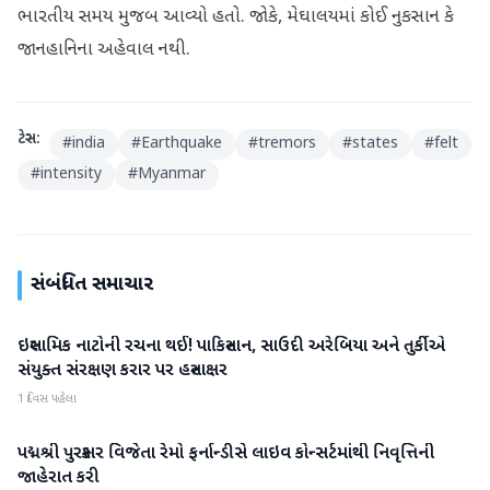
ભારતીય સમય મુજબ આવ્યો હતો. જોકે, મેઘાલયમાં કોઈ નુકસાન કે
જાનહાનિના અહેવાલ નથી.
ટેગ્સ:
#
india
#
Earthquake
#
tremors
#
states
#
felt
#
intensity
#
Myanmar
સંબંધિત સમાચાર
ઇસ્લામિક નાટોની રચના થઈ! પાકિસ્તાન, સાઉદી અરેબિયા અને તુર્કીએ
આંતરરાષ્ટ્રીય
સંયુક્ત સંરક્ષણ કરાર પર હસ્તાક્ષર
1 દિવસ પહેલા
પદ્મશ્રી પુરસ્કાર વિજેતા રેમો ફર્નાન્ડીસે લાઇવ કોન્સર્ટમાંથી નિવૃત્તિની
આંતરરાષ્ટ્રીય
જાહેરાત કરી