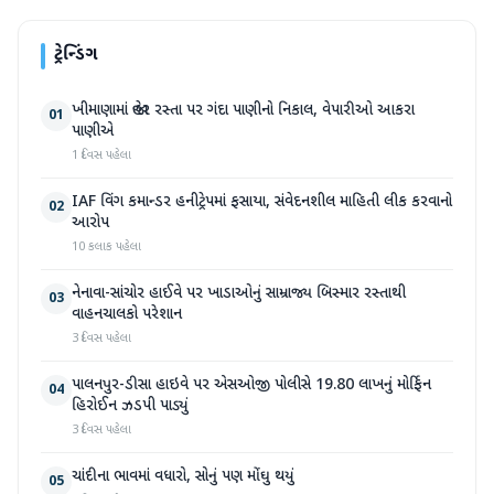
ટ્રેન્ડિંગ
ખીમાણામાં જાહેર રસ્તા પર ગંદા પાણીનો નિકાલ, વેપારીઓ આકરા
01
પાણીએ
1 દિવસ પહેલા
IAF વિંગ કમાન્ડર હનીટ્રેપમાં ફસાયા, સંવેદનશીલ માહિતી લીક કરવાનો
02
આરોપ
10 કલાક પહેલા
નેનાવા-સાંચોર હાઈવે પર ખાડાઓનું સામ્રાજ્ય બિસ્માર રસ્તાથી
03
વાહનચાલકો પરેશાન
3 દિવસ પહેલા
પાલનપુર-ડીસા હાઇવે પર એસઓજી પોલીસે 19.80 લાખનું મોર્ફિન
04
હિરોઈન ઝડપી પાડ્યું
3 દિવસ પહેલા
ચાંદીના ભાવમાં વધારો, સોનું પણ મોંઘુ થયું
05