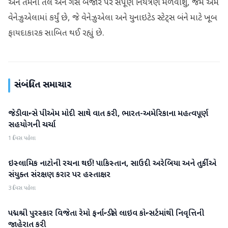
અને તેમના તેલ અને ગેસ બજાર પર સંપૂર્ણ નિયંત્રણ મેળવીશું, જેમ અમે
વેનેઝુએલામાં કર્યું છે, જે વેનેઝુએલા અને યુનાઇટેડ સ્ટેટ્સ બંને માટે ખૂબ
ફાયદાકારક સાબિત થઈ રહ્યું છે.
સંબંધિત સમાચાર
જેડી વાન્સે પીએમ મોદી સાથે વાત કરી, ભારત-અમેરિકાના મહત્વપૂર્ણ
આંતરરાષ્ટ્રીય
સહયોગની ચર્ચા
1 દિવસ પહેલા
ઇસ્લામિક નાટોની રચના થઈ! પાકિસ્તાન, સાઉદી અરેબિયા અને તુર્કીએ
આંતરરાષ્ટ્રીય
સંયુક્ત સંરક્ષણ કરાર પર હસ્તાક્ષર
3 દિવસ પહેલા
પદ્મશ્રી પુરસ્કાર વિજેતા રેમો ફર્નાન્ડીસે લાઇવ કોન્સર્ટમાંથી નિવૃત્તિની
આંતરરાષ્ટ્રીય
જાહેરાત કરી