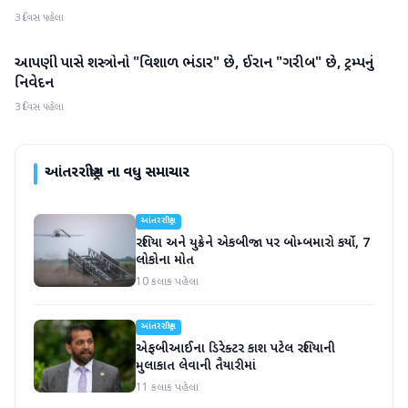
3 દિવસ પહેલા
આપણી પાસે શસ્ત્રોનો "વિશાળ ભંડાર" છે, ઈરાન "ગરીબ" છે, ટ્રમ્પનું
આંતરરાષ્ટ્રીય
નિવેદન
3 દિવસ પહેલા
આંતરરાષ્ટ્રીય
ના વધુ સમાચાર
આંતરરાષ્ટ્રીય
રશિયા અને યુક્રેને એકબીજા પર બોમ્બમારો કર્યો, 7
લોકોના મોત
10 કલાક પહેલા
આંતરરાષ્ટ્રીય
એફબીઆઈના ડિરેક્ટર કાશ પટેલ રશિયાની
મુલાકાત લેવાની તૈયારીમાં
11 કલાક પહેલા