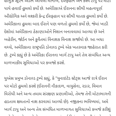
હોર્મુઝ સ્ટ્રેટને અડીને આવેલા મીનાબ, ઈસ્ફહાન અને કેશ્મ ટાપુ પર મોટા
પાયે હવાઈ હુમલો કર્યો છે. અમેરિકાએ ઈરાનના સૌથી મહત્વપૂર્ણ
ઔદ્યોગિક અને લશ્કરી કેન્દ્ર ઈસ્ફહાન પર સૌથી ઘાતક હુમલો કર્યો છે.
અમેરિકાના હુમલા બાદ ઈરાને પણ વળતો હુમલો કર્યો છે, જેમાં ખાડી
દેશોમાં અમેરિકાના ઠેકાણાઓને નિશાન બનાવવામાં આવ્યા છે અને
બહેરીન, જોર્ડન અને કુવૈતમાં વિનાશક વિનાશ સર્જાયો છે. આ બધા
વચ્ચે, અમેરિકાના રાષ્ટ્રપતિ ડોનાલ્ડ ટ્રમ્પે એક ખતરનાક જાહેરાત કરી
છે. ટ્રમ્પે કહ્યું છે કે અમેરિકા ઈરાનના ખાર્ગ ટાપુ અને તેલ સંબંધિત અન્ય
માળખાકીય સુવિધાઓ પર કબજો કરશે.
યુએસ પ્રમુખ ડોનાલ્ડ ટ્રમ્પે કહ્યું, કે "યુનાઇટેડ સ્ટેટ્સ આજે રાત્રે ઈરાન
પર મોટો હુમલો કરશે (ઈરાનની નૌકાદળ, વાયુસેના, રડાર, વિમાન
વિરોધી અને અન્ય તમામ સંરક્ષણ પ્રણાલીઓ, તેમજ તેની મોટાભાગની
હડતાલ ક્ષમતાનો નાશ કરવામાં આવ્યો છે). નજીકના ભવિષ્યમાં, અમે
ખાર્ગ ટાપુ અને અન્ય તેલ સંબંધિત માળખાગત સુવિધાઓ કબજે કરીશું