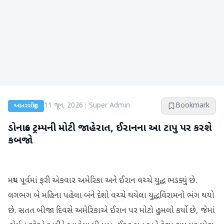
11 જૂન, 2026
|
Super Admin
Bookmark
આંતરરાષ્ટ્રીય
ડોનાલ્ડ ટ્રમ્પની મોટી જાહેરાત, ઈરાનના આ ટાપુ પર કરશે
કબજો
મધ્ય પૂર્વમાં ફરી એકવાર અમેરિકા અને ઈરાન વચ્ચે યુદ્ધ ભડક્યું છે.
લગભગ બે મહિના પહેલા બંને દેશો વચ્ચે થયેલા યુદ્ધવિરામનો ભંગ થયો
છે. સતત બીજા દિવસે અમેરિકાએ ઈરાન પર મોટો હુમલો કર્યો છે, જેમાં