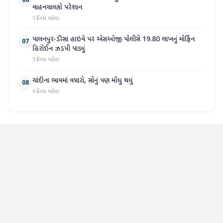
06
વાહનચાલકો પરેશાન
5 દિવસ પહેલા
પાલનપુર-ડીસા હાઇવે પર એસઓજી પોલીસે 19.80 લાખનું મોર્ફિન
07
હિરોઈન ઝડપી પાડ્યું
5 દિવસ પહેલા
ચાંદીના ભાવમાં વધારો, સોનું પણ મોંઘુ થયું
08
6 દિવસ પહેલા