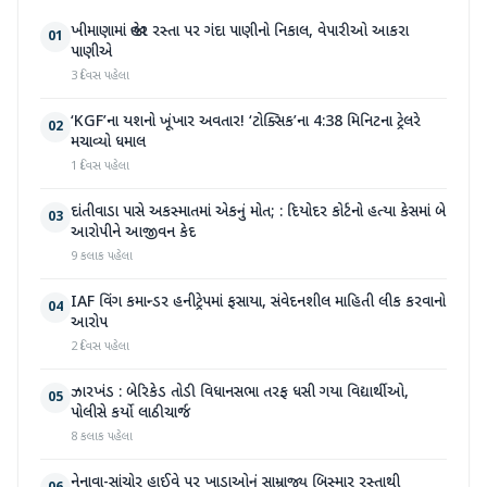
ખીમાણામાં જાહેર રસ્તા પર ગંદા પાણીનો નિકાલ, વેપારીઓ આકરા
01
પાણીએ
3 દિવસ પહેલા
‘KGF’ના યશનો ખૂંખાર અવતાર! ‘ટોક્સિક’ના 4:38 મિનિટના ટ્રેલરે
02
મચાવ્યો ધમાલ
1 દિવસ પહેલા
દાંતીવાડા પાસે અકસ્માતમાં એકનું મોત; : દિયોદર કોર્ટનો હત્યા કેસમાં બે
03
આરોપીને આજીવન કેદ
9 કલાક પહેલા
IAF વિંગ કમાન્ડર હનીટ્રેપમાં ફસાયા, સંવેદનશીલ માહિતી લીક કરવાનો
04
આરોપ
2 દિવસ પહેલા
ઝારખંડ : બેરિકેડ તોડી વિધાનસભા તરફ ધસી ગયા વિદ્યાર્થીઓ,
05
પોલીસે કર્યો લાઠીચાર્જ
8 કલાક પહેલા
નેનાવા-સાંચોર હાઈવે પર ખાડાઓનું સામ્રાજ્ય બિસ્માર રસ્તાથી