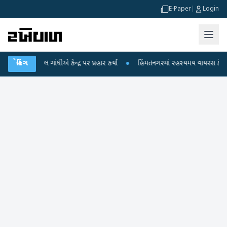
E-Paper
|
Login
ુલ ગાંધીએ કેન્દ્ર પર પ્રહાર કર્યા
બ્રેકિંગ
●
હિંમતનગરમાં રહસ્યમય વાયરસ કે ચાંદીપુરા? 6