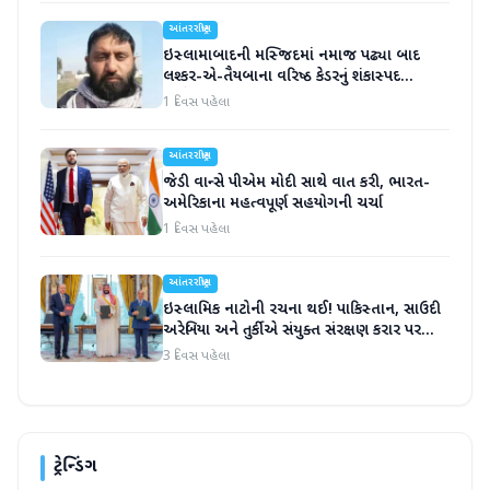
આંતરરાષ્ટ્રીય
ઇસ્લામાબાદની મસ્જિદમાં નમાજ પઢ્યા બાદ
લશ્કર-એ-તૈયબાના વરિષ્ઠ કેડરનું શંકાસ્પદ
સંજોગોમાં મોત
1 દિવસ પહેલા
આંતરરાષ્ટ્રીય
જેડી વાન્સે પીએમ મોદી સાથે વાત કરી, ભારત-
અમેરિકાના મહત્વપૂર્ણ સહયોગની ચર્ચા
1 દિવસ પહેલા
આંતરરાષ્ટ્રીય
ઇસ્લામિક નાટોની રચના થઈ! પાકિસ્તાન, સાઉદી
અરેબિયા અને તુર્કીએ સંયુક્ત સંરક્ષણ કરાર પર
હસ્તાક્ષર
3 દિવસ પહેલા
ટ્રેન્ડિંગ