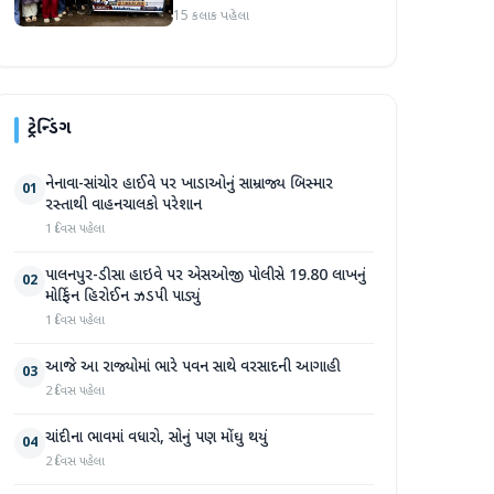
કાઢી, 'જો કામ ન હોય તો પગાર
15 કલાક પહેલા
બંધ કરો'
ટ્રેન્ડિંગ
નેનાવા-સાંચોર હાઈવે પર ખાડાઓનું સામ્રાજ્ય બિસ્માર
01
રસ્તાથી વાહનચાલકો પરેશાન
1 દિવસ પહેલા
પાલનપુર-ડીસા હાઇવે પર એસઓજી પોલીસે 19.80 લાખનું
02
મોર્ફિન હિરોઈન ઝડપી પાડ્યું
1 દિવસ પહેલા
આજે આ રાજ્યોમાં ભારે પવન સાથે વરસાદની આગાહી
03
2 દિવસ પહેલા
ચાંદીના ભાવમાં વધારો, સોનું પણ મોંઘુ થયું
04
2 દિવસ પહેલા