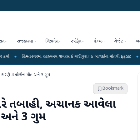
રાત
રાજકારણ
બિઝનેસ
સ્પોર્ટ્સ
હેલ્થ
ગેજેટ
અન
મતનગરમાં રહસ્યમય વાયરસ કે ચાંદીપુરા? 6 બાળકોના મોતથી ફફડાટ
●
હવામાન વિભાગે
 કારણે 4 લોકોના મોત અને 3 ગુમ
Bookmark
 ભારે તબાહી, અચાનક આવેલા
 અને 3 ગુમ