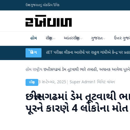
ઉત્તર ગુજરાતનું લોકપ્રિય દૈનિક
હોમ
રાષ્ટ્રીય
આંતરરાષ્ટ્રીય
ગુજરાત
ઉત્તર ગુજ
●
UGC-NET પરીક્ષા લીકના આરોપો પર રાહુલ ગાંધીએ કેન્દ્ર પર પ્રહાર કર્યા
બ્રેકિંગ
●
હિં
હોમ
/
રાષ્ટ્રીય
/
છત્તીસગઢમાં ડેમ તૂટવાથી ભારે તબાહી, અચાનક આવેલા પૂરને
3 સપ્ટેમ્બર, 2025
|
Super Admin
1
મિનિટ વાંચન
રાષ્ટ્રીય
છત્તીસગઢમાં ડેમ તૂટવાથી
પૂરને કારણે 4 લોકોના મોત