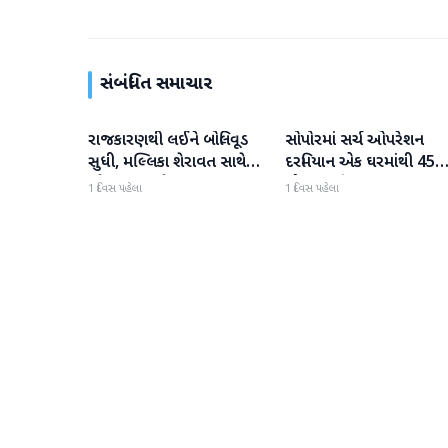
સંબંધિત સમાચાર
રાજકારણથી લઈને બોલિવૂડ
સોપોરમાં સર્ચ ઓપરેશન
રાષ્ટ્રીય
રાષ્ટ્રીય
સુધી, મલ્લિકા શેરાવત સાથે
દરમિયાન એક ઘરમાંથી 45
જોવા મળ્યા તેજ પ્રતાપ યાદવ
ગોળા મળી આવ્યા
1 દિવસ પહેલા
1 દિવસ પહેલા