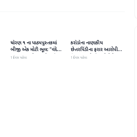
ધોરણ ૧ ના પાઠ્યપુસ્તકમાં
કરોડોના નાણાકીય
રાષ્ટ્રીય
રાષ્ટ્રીય
બીજી એક મોટી ભૂલ: "વંદે
છેતરપિંડીના ફરાર આરોપી
ઉત્કલ જનની" શબ્દો અને
વિશાખા રાઠોડને યુએઈથી
1 દિવસ પહેલા
1 દિવસ પહેલા
રાષ્ટ્રગીત ખોટી રીતે છાપવામાં
ભારત લાવવામાં આવ્યો
આવ્યા