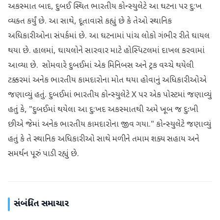
અકસ્માત બાદ, દુબઈ સ્થિત ભારતીય કોન્સ્યુલેટે આ ઘટના પર દુ:ખ
વ્યક્ત કર્યું છે. આ સાથે, દૂતાવાસે કહ્યું છે કે તેઓ સ્થાનિક
અધિકારીઓના સંપર્કમાં છે. આ ઘટનામાં પાંચ લોકો ગંભીર રીતે ઘાયલ
થયા છે. હાલમાં, ઘાયલોને સારવાર માટે હોસ્પિટલમાં દાખલ કરવામાં
આવ્યા છે. સોમવારે દુબઈમાં એક મિનિબસ અને ટ્રક વચ્ચે થયેલી
ટક્કરમાં અનેક ભારતીય કામદારોના મોત થયા હોવાનું અધિકારીઓએ
જણાવ્યું હતું. દુબઈમાં ભારતીય કોન્સ્યુલેટે X પર એક પોસ્ટમાં જણાવ્યું
હતું કે, "દુબઈમાં થયેલા આ દુ:ખદ અકસ્માતથી અમે ખૂબ જ દુઃખી
છીએ જેમાં અનેક ભારતીય કામદારોના જીવ ગયા." કોન્સ્યુલેટે જણાવ્યું
હતું કે તે સ્થાનિક અધિકારીઓ સાથે મળીને તમામ શક્ય સહાય અને
સમર્થન પૂરું પાડી રહ્યું છે.
સંબંધિત સમાચાર