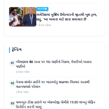
આંતરરાષ્ટ્રીય
અમેરિકામાં મુસ્લિમ ઉમેદવારની જીતથી ખુશ ટ્રમ્પ,
કહ્યું, 'આ અમારા માટે સારા સમાચાર છે'
1 દિવસ પહેલા
ટ્રેન્ડિંગ
ખીમાણામાં જાહેર રસ્તા પર ગંદા પાણીનો નિકાલ, વેપારીઓ આકરા
01
પાણીએ
6 કલાક પહેલા
નેનાવા-સાંચોર હાઈવે પર ખાડાઓનું સામ્રાજ્ય બિસ્માર રસ્તાથી
02
વાહનચાલકો પરેશાન
2 દિવસ પહેલા
પાલનપુર-ડીસા હાઇવે પર એસઓજી પોલીસે 19.80 લાખનું મોર્ફિન
03
હિરોઈન ઝડપી પાડ્યું