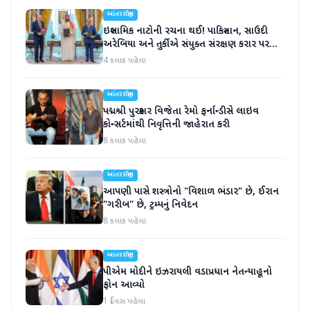
આંતરરાષ્ટ્રીય
ઇસ્લામિક નાટોની રચના થઈ! પાકિસ્તાન, સાઉદી
અરેબિયા અને તુર્કીએ સંયુક્ત સંરક્ષણ કરાર પર
હસ્તાક્ષર
4 કલાક પહેલા
આંતરરાષ્ટ્રીય
પદ્મશ્રી પુરસ્કાર વિજેતા રેમો ફર્નાન્ડીસે લાઇવ
કોન્સર્ટમાંથી નિવૃત્તિની જાહેરાત કરી
8 કલાક પહેલા
આંતરરાષ્ટ્રીય
આપણી પાસે શસ્ત્રોનો "વિશાળ ભંડાર" છે, ઈરાન
"ગરીબ" છે, ટ્રમ્પનું નિવેદન
8 કલાક પહેલા
આંતરરાષ્ટ્રીય
પીએમ મોદીને ઇઝરાયલી વડાપ્રધાન નેતન્યાહૂનો
ફોન આવ્યો
1 દિવસ પહેલા