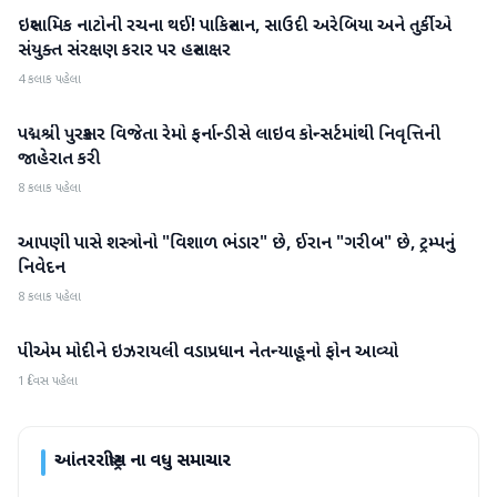
ઇસ્લામિક નાટોની રચના થઈ! પાકિસ્તાન, સાઉદી અરેબિયા અને તુર્કીએ
આંતરરાષ્ટ્રીય
સંયુક્ત સંરક્ષણ કરાર પર હસ્તાક્ષર
4 કલાક પહેલા
પદ્મશ્રી પુરસ્કાર વિજેતા રેમો ફર્નાન્ડીસે લાઇવ કોન્સર્ટમાંથી નિવૃત્તિની
આંતરરાષ્ટ્રીય
જાહેરાત કરી
8 કલાક પહેલા
આપણી પાસે શસ્ત્રોનો "વિશાળ ભંડાર" છે, ઈરાન "ગરીબ" છે, ટ્રમ્પનું
આંતરરાષ્ટ્રીય
નિવેદન
8 કલાક પહેલા
પીએમ મોદીને ઇઝરાયલી વડાપ્રધાન નેતન્યાહૂનો ફોન આવ્યો
આંતરરાષ્ટ્રીય
1 દિવસ પહેલા
આંતરરાષ્ટ્રીય
ના વધુ સમાચાર