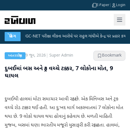
E-Paper
|
Login
●
બ્રેકિંગ
UGC-NET પરીક્ષા લીકના આરોપો પર રાહુલ ગાંધીએ કેન્દ્ર પર પ્રહાર કર્યા
●
હિં
9 જૂન, 2026
|
Super Admin
Bookmark
આંતરરાષ્ટ્રીય
દુબઈમાં બસ અને ટ્રક વચ્ચે ટક્કર, 7 લોકોના મોત, 9
ઘાયલ
દુબઈથી હાલમાં મોટા સમાચાર આવી રહ્યા છે. એક મિનિબસ અને ટ્રક
વચ્ચે રોડ ટક્કર થઈ હતી. આ દુ:ખદ માર્ગ અકસ્માતમાં 7 લોકોના મોત
થયા છે. 9 લોકો ઘાયલ થયા હોવાનું કહેવાય છે. મળતી માહિતી
મુજબ, બસમાં ઘણા ભારતીય મજૂરો મુસાફરી કરી રહ્યા હતા. હાલમાં,