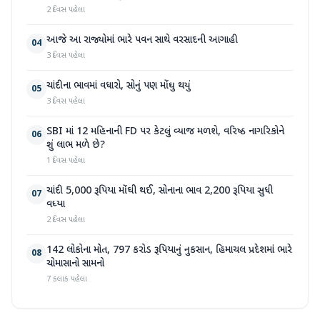
2 દિવસ પહેલા
આજે આ રાજ્યોમાં ભારે પવન સાથે વરસાદની આગાહી
04
3 દિવસ પહેલા
ચાંદીના ભાવમાં વધારો, સોનું પણ મોંઘુ થયું
05
3 દિવસ પહેલા
SBI માં 12 મહિનાની FD પર કેટલું વ્યાજ મળશે, વરિષ્ઠ નાગરિકોને
06
શું લાભ મળે છે?
1 દિવસ પહેલા
ચાંદી 5,000 રૂપિયા મોંઘી થઈ, સોનાના ભાવ 2,200 રૂપિયા સુધી
07
વધ્યા
2 દિવસ પહેલા
142 લોકોના મોત, 797 કરોડ રૂપિયાનું નુકસાન, હિમાચલ પ્રદેશમાં ભારે
08
ચોમાસાનો સામનો
7 કલાક પહેલા