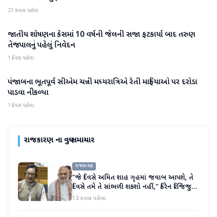
21 કલાક પહેલા
જાતીય શોષણના કેસમાં 10 વર્ષની જેલની સજા ફટકાર્યા બાદ તરુણ
રાજકારણ
તેજપાલનું પહેલું નિવેદન
1 દિવસ પહેલા
પંજાબના ભૂતપૂર્વ સીએમ ચન્ની મધ્યરાત્રિએ રેતી માફિયાઓ પર દરોડા
રાજકારણ
પાડવા નીકળ્યા
1 દિવસ પહેલા
રાજકારણ
ના વધુ સમાચાર
રાજકારણ
"જે દિવસે અમિત શાહ ગૃહમાં જવાબ આપશે, તે
દિવસે તમે તે સાંભળી શકશો નહીં," કિરેન રિજિજુએ
વિપક્ષી પાર્ટીઓ પર પ્રહાર કર્યા
13 કલાક પહેલા