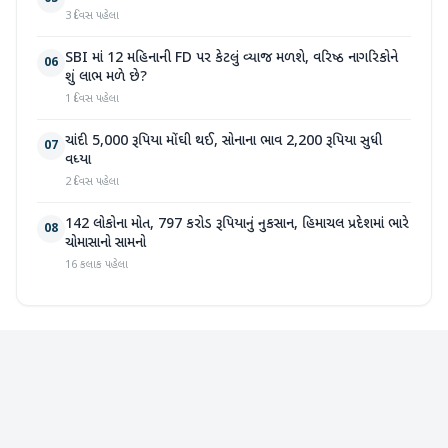
3 દિવસ પહેલા
SBI માં 12 મહિનાની FD પર કેટલું વ્યાજ મળશે, વરિષ્ઠ નાગરિકોને
06
શું લાભ મળે છે?
1 દિવસ પહેલા
ચાંદી 5,000 રૂપિયા મોંઘી થઈ, સોનાના ભાવ 2,200 રૂપિયા સુધી
07
વધ્યા
2 દિવસ પહેલા
142 લોકોના મોત, 797 કરોડ રૂપિયાનું નુકસાન, હિમાચલ પ્રદેશમાં ભારે
08
ચોમાસાનો સામનો
16 કલાક પહેલા