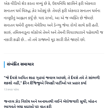
એક વીડિયો શેર કરતા લખ્યું છે કે, ઉદયનિધિ સ્ટાલિને ફરી એકવાર
સનાતન ધર્મ વિરુદ્ધ ઝેર ઓક્યું છે. તેમણે ફરી એકવાર સનાતન ધર્મના
નાબૂદીનું આહ્વાન કર્યું છે. યાદ રાખો, આ એ જ વ્યક્તિ છે જેમણે
સનાતન ધર્મની તુલના મેલેરિયા અને ડેન્ગ્યુ જેવા રોગો સાથે કરી હતી.
સારું, તમિલનાડુના લોકોએ તેમને અને તેમની વિચારધારાને પહેલાથી જ
નકારી કાઢી છે... તો તમે રાજ્યનો મૂડ સારી રીતે જાણો છો.
સંબંધિત સમાચાર
"જે દિવસે અમિત શાહ ગૃહમાં જવાબ આપશે, તે દિવસે તમે તે સાંભળી
રાજકારણ
શકશો નહીં," કિરેન રિજિજુએ વિપક્ષી પાર્ટીઓ પર પ્રહાર કર્યા
13 કલાક પહેલા
જનરલ ઝેડ વિરોધ અને અનામતથી લઈને બેરોજગારી સુધી, મોહન
રાજકારણ
ભાગવતે બધા મુદ્દાઓ પર વાત કરી