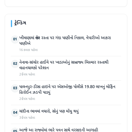
ટ્રેન્ડિંગ
ખીમાણામાં જાહેર રસ્તા પર ગંદા પાણીનો નિકાલ, વેપારીઓ આકરા
01
પાણીએ
16 કલાક પહેલા
નેનાવા-સાંચોર હાઈવે પર ખાડાઓનું સામ્રાજ્ય બિસ્માર રસ્તાથી
02
વાહનચાલકો પરેશાન
2 દિવસ પહેલા
પાલનપુર-ડીસા હાઇવે પર એસઓજી પોલીસે 19.80 લાખનું મોર્ફિન
03
હિરોઈન ઝડપી પાડ્યું
2 દિવસ પહેલા
ચાંદીના ભાવમાં વધારો, સોનું પણ મોંઘુ થયું
04
3 દિવસ પહેલા
આજે આ રાજ્યોમાં ભારે પવન સાથે વરસાદની આગાહી
05