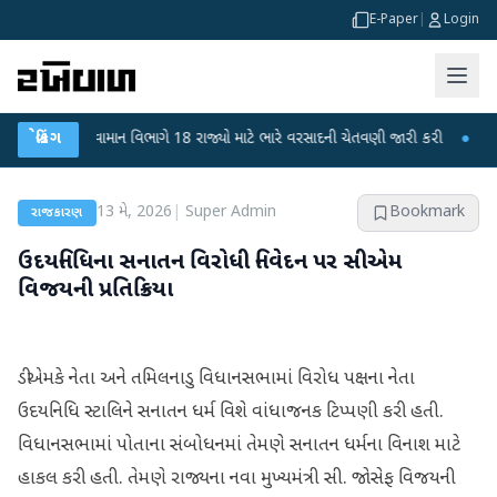
E-Paper
|
Login
●
હવામાન વિભાગે 18 રાજ્યો માટે ભારે વરસાદની ચેતવણી જારી કરી
બ્રેકિંગ
●
સિદ્ધપુરથી
13 મે, 2026
|
Super Admin
Bookmark
રાજકારણ
ઉદયનિધિના સનાતન વિરોધી નિવેદન પર સીએમ
વિજયની પ્રતિક્રિયા
ડીએમકે નેતા અને તમિલનાડુ વિધાનસભામાં વિરોધ પક્ષના નેતા
ઉદયનિધિ સ્ટાલિને સનાતન ધર્મ વિશે વાંધાજનક ટિપ્પણી કરી હતી.
વિધાનસભામાં પોતાના સંબોધનમાં તેમણે સનાતન ધર્મના વિનાશ માટે
હાકલ કરી હતી. તેમણે રાજ્યના નવા મુખ્યમંત્રી સી. જોસેફ વિજયની