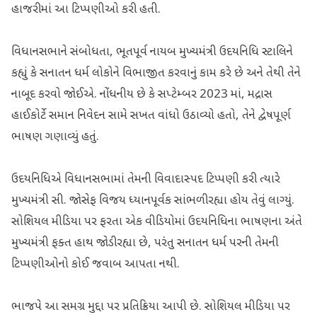
હાજરીમાં આ ટિપ્પણીઓ કરી હતી.
વિધાનસભાને સંબોધતા, ભૂતપૂર્વ નાયબ મુખ્યમંત્રી ઉદયનિધિ સ્ટાલિને
કહ્યું કે સનાતન ધર્મ લોકોને વિભાજીત કરવાનું કામ કરે છે અને તેથી તેને
નાબૂદ કરવો જોઈએ. નોંધનીય છે કે સપ્ટેમ્બર 2023 માં, મદ્રાસ
હાઈકોર્ટે સમાન નિવેદન સામે સખત વાંધો ઉઠાવ્યો હતો, તેને દ્વેષપૂર્ણ
ભાષણ ગણાવ્યું હતું.
ઉદયનિધિએ વિધાનસભામાં તેમની વિવાદાસ્પદ ટિપ્પણી કરી ત્યારે
મુખ્યમંત્રી સી. જોસેફ વિજય ધ્યાનપૂર્વક સાંભળી રહ્યા હોય તેવું લાગ્યું.
સોશિયલ મીડિયા પર ફરતા એક વીડિયોમાં ઉદયનિધિના ભાષણના અંતે
મુખ્યમંત્રી ફક્ત હાથ જોડી રહ્યા છે, પરંતુ સનાતન ધર્મ પરની તેમની
ટિપ્પણીઓનો કોઈ જવાબ આપતા નથી.
ભાજપે આ સમગ્ર મુદ્દા પર પ્રતિક્રિયા આપી છે. સોશિયલ મીડિયા પર