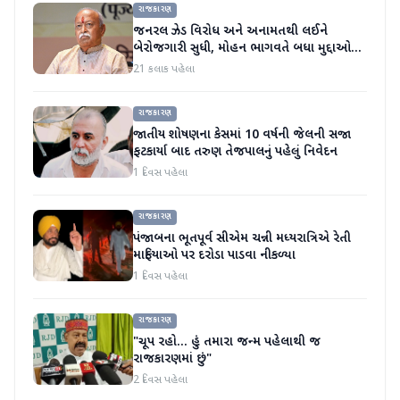
રાજકારણ
જનરલ ઝેડ વિરોધ અને અનામતથી લઈને
બેરોજગારી સુધી, મોહન ભાગવતે બધા મુદ્દાઓ
પર વાત કરી
21 કલાક પહેલા
રાજકારણ
જાતીય શોષણના કેસમાં 10 વર્ષની જેલની સજા
ફટકાર્યા બાદ તરુણ તેજપાલનું પહેલું નિવેદન
1 દિવસ પહેલા
રાજકારણ
પંજાબના ભૂતપૂર્વ સીએમ ચન્ની મધ્યરાત્રિએ રેતી
માફિયાઓ પર દરોડા પાડવા નીકળ્યા
1 દિવસ પહેલા
રાજકારણ
"ચૂપ રહો... હું તમારા જન્મ પહેલાથી જ
રાજકારણમાં છું"
2 દિવસ પહેલા