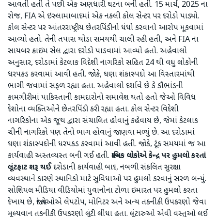
આવતી હતી તે પછી એક અણધારી ઘટના બની હતી. 15 માર્ચ, 2025 ના
રોજ, FIA એ ઇસ્લામાબાદમાં એક નકલી કોલ સેન્ટર પર દરોડો પાડ્યો.
કોલ સેન્ટર પર આંતરરાષ્ટ્રીય છેતરપિંડીનો ધંધો કરવાનો આરોપ મૂકવામાં
આવ્યો હતો. તેની તપાસ થોડા સમયથી ચાલી રહી હતી, અને FIA ના
સાયબર ક્રાઇમ સેલ દ્વારા દરોડો પાડવામાં આવ્યો હતો. અહેવાલો
અનુસાર, દરોડામાં કેટલાક વિદેશી નાગરિકો સહિત 24 થી વધુ લોકોની
ધરપકડ કરવામાં આવી હતી. જોકે, ઘણા શંકાસ્પદો આ વિસ્તારમાંથી
ભાગી જવામાં સફળ રહ્યા હતા. અહેવાલો દર્શાવે છે કે કૌભાંડની
કામગીરીમાં પાકિસ્તાની કામદારોનો સમાવેશ થતો હતો જેઓ વિવિધ
દેશોના વ્યક્તિઓને છેતરપિંડી કરી રહ્યા હતા. કોલ સેન્ટર વિદેશી
નાગરિકોના એક જૂથ દ્વારા સંચાલિત હોવાનું કહેવાય છે, જેમાં કેટલાક
ચીની નાગરિકો પણ તેનો ભાગ હોવાનું જાણવા મળ્યું છે. આ દરોડામાં
ઘણા શંકાસ્પદોની ધરપકડ કરવામાં આવી હતી. જોકે, ટૂંક સમયમાં જ આ
કાર્યવાહી અસ્તવ્યસ્ત બની ગઈ હતી.
સ્થાનિક લોકોએ કેન્દ્ર પર હુમલો કરતાં
લૂંટફાટ શરૂ થઈ
દરોડાની કાર્યવાહી બાદ, નબળી સંકલિત સુરક્ષા
વ્યવસ્થાને કારણે સ્થાનિકો માટે સુવિધાઓ પર હુમલો કરવાનું સરળ બન્યું.
સોશિયલ મીડિયા વીડિયોમાં યુવાનોના ટોળા ઇમારત પર હુમલો કરતા
દેખાય છે, જ્યાં તેઓએ લેપટોપ, મોનિટર અને અન્ય તકનીકી ઉપકરણો જેવા
મૂલ્યવાન તકનીકી ઉપકરણો લૂંટી લીધા હતા. લૂંટારુઓ એવી વસ્તુઓ લઈ