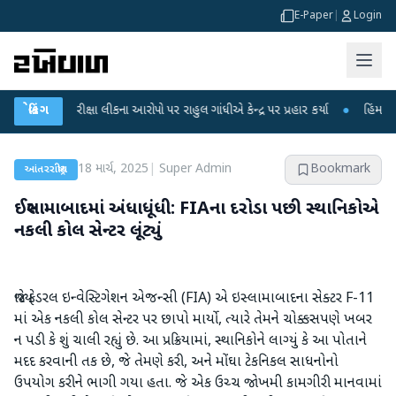
E-Paper
|
Login
 પરીક્ષા લીકના આરોપો પર રાહુલ ગાંધીએ કેન્દ્ર પર પ્રહાર કર્યા
બ્રેકિંગ
●
હિંમતનગરમાં રહસ
18 માર્ચ, 2025
|
Super Admin
Bookmark
આંતરરાષ્ટ્રીય
ઈસ્લામાબાદમાં અંધાધૂંધી: FIAના દરોડા પછી સ્થાનિકોએ
નકલી કોલ સેન્ટર લૂંટ્યું
જ્યારે ફેડરલ ઇન્વેસ્ટિગેશન એજન્સી (FIA) એ ઇસ્લામાબાદના સેક્ટર F-11
માં એક નકલી કોલ સેન્ટર પર છાપો માર્યો, ત્યારે તેમને ચોક્કસપણે ખબર
ન પડી કે શું ચાલી રહ્યું છે. આ પ્રક્રિયામાં, સ્થાનિકોને લાગ્યું કે આ પોતાને
મદદ કરવાની તક છે, જે તેમણે કરી, અને મોંઘા ટેકનિકલ સાધનોનો
ઉપયોગ કરીને ભાગી ગયા હતા. જે એક ઉચ્ચ જોખમી કામગીરી માનવામાં