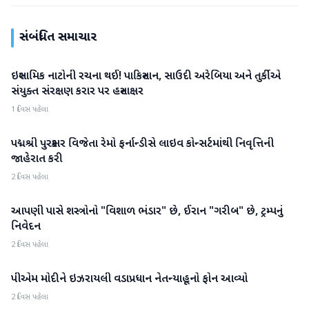
સંબંધિત સમાચાર
ઇસ્લામિક નાટોની રચના થઈ! પાકિસ્તાન, સાઉદી અરેબિયા અને તુર્કીએ
આંતરરાષ્ટ્રીય
સંયુક્ત સંરક્ષણ કરાર પર હસ્તાક્ષર
1 દિવસ પહેલા
પદ્મશ્રી પુરસ્કાર વિજેતા રેમો ફર્નાન્ડીસે લાઇવ કોન્સર્ટમાંથી નિવૃત્તિની
આંતરરાષ્ટ્રીય
જાહેરાત કરી
2 દિવસ પહેલા
આપણી પાસે શસ્ત્રોનો "વિશાળ ભંડાર" છે, ઈરાન "ગરીબ" છે, ટ્રમ્પનું
આંતરરાષ્ટ્રીય
નિવેદન
2 દિવસ પહેલા
પીએમ મોદીને ઇઝરાયલી વડાપ્રધાન નેતન્યાહૂનો ફોન આવ્યો
આંતરરાષ્ટ્રીય
2 દિવસ પહેલા