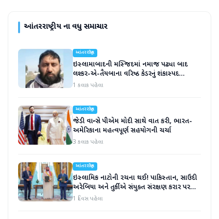
આંતરરાષ્ટ્રીય
ના વધુ સમાચાર
આંતરરાષ્ટ્રીય
ઇસ્લામાબાદની મસ્જિદમાં નમાજ પઢ્યા બાદ
લશ્કર-એ-તૈયબાના વરિષ્ઠ કેડરનું શંકાસ્પદ
સંજોગોમાં મોત
1 કલાક પહેલા
આંતરરાષ્ટ્રીય
જેડી વાન્સે પીએમ મોદી સાથે વાત કરી, ભારત-
અમેરિકાના મહત્વપૂર્ણ સહયોગની ચર્ચા
3 કલાક પહેલા
આંતરરાષ્ટ્રીય
ઇસ્લામિક નાટોની રચના થઈ! પાકિસ્તાન, સાઉદી
અરેબિયા અને તુર્કીએ સંયુક્ત સંરક્ષણ કરાર પર
હસ્તાક્ષર
1 દિવસ પહેલા