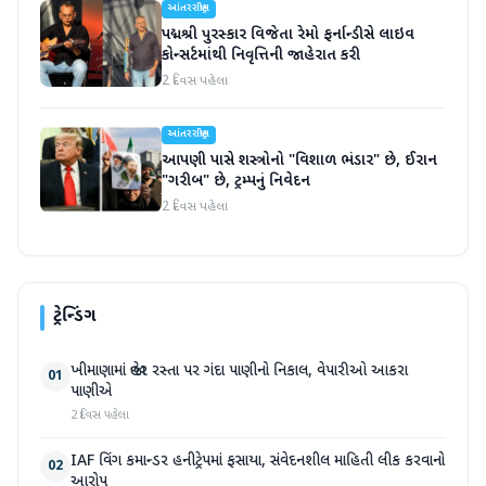
આંતરરાષ્ટ્રીય
પદ્મશ્રી પુરસ્કાર વિજેતા રેમો ફર્નાન્ડીસે લાઇવ
કોન્સર્ટમાંથી નિવૃત્તિની જાહેરાત કરી
2 દિવસ પહેલા
આંતરરાષ્ટ્રીય
આપણી પાસે શસ્ત્રોનો "વિશાળ ભંડાર" છે, ઈરાન
"ગરીબ" છે, ટ્રમ્પનું નિવેદન
2 દિવસ પહેલા
ટ્રેન્ડિંગ
ખીમાણામાં જાહેર રસ્તા પર ગંદા પાણીનો નિકાલ, વેપારીઓ આકરા
01
પાણીએ
2 દિવસ પહેલા
IAF વિંગ કમાન્ડર હનીટ્રેપમાં ફસાયા, સંવેદનશીલ માહિતી લીક કરવાનો
02
આરોપ