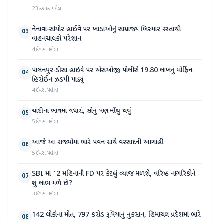
23 કલાક પહેલા
નેનાવા-સાંચોર હાઈવે પર ખાડાઓનું સામ્રાજ્ય બિસ્માર રસ્તાથી
03
વાહનચાલકો પરેશાન
4 દિવસ પહેલા
પાલનપુર-ડીસા હાઇવે પર એસઓજી પોલીસે 19.80 લાખનું મોર્ફિન
04
હિરોઈન ઝડપી પાડ્યું
4 દિવસ પહેલા
ચાંદીના ભાવમાં વધારો, સોનું પણ મોંઘુ થયું
05
5 દિવસ પહેલા
આજે આ રાજ્યોમાં ભારે પવન સાથે વરસાદની આગાહી
06
5 દિવસ પહેલા
SBI માં 12 મહિનાની FD પર કેટલું વ્યાજ મળશે, વરિષ્ઠ નાગરિકોને
07
શું લાભ મળે છે?
3 દિવસ પહેલા
142 લોકોના મોત, 797 કરોડ રૂપિયાનું નુકસાન, હિમાચલ પ્રદેશમાં ભારે
08