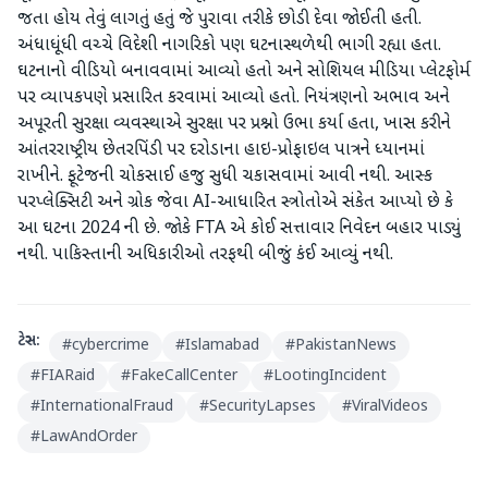
જતા હોય તેવું લાગતું હતું જે પુરાવા તરીકે છોડી દેવા જોઈતી હતી.
અંધાધૂંધી વચ્ચે વિદેશી નાગરિકો પણ ઘટનાસ્થળેથી ભાગી રહ્યા હતા.
ઘટનાનો વીડિયો બનાવવામાં આવ્યો હતો અને સોશિયલ મીડિયા પ્લેટફોર્મ
પર વ્યાપકપણે પ્રસારિત કરવામાં આવ્યો હતો. નિયંત્રણનો અભાવ અને
અપૂરતી સુરક્ષા વ્યવસ્થાએ સુરક્ષા પર પ્રશ્નો ઉભા કર્યા હતા, ખાસ કરીને
આંતરરાષ્ટ્રીય છેતરપિંડી પર દરોડાના હાઇ-પ્રોફાઇલ પાત્રને ધ્યાનમાં
રાખીને. ફૂટેજની ચોકસાઈ હજુ સુધી ચકાસવામાં આવી નથી. આસ્ક
પરપ્લેક્સિટી અને ગ્રોક જેવા AI-આધારિત સ્ત્રોતોએ સંકેત આપ્યો છે કે
આ ઘટના 2024 ની છે. જોકે FTA એ કોઈ સત્તાવાર નિવેદન બહાર પાડ્યું
નથી. પાકિસ્તાની અધિકારીઓ તરફથી બીજું કંઈ આવ્યું નથી.
ટેગ્સ:
#
cybercrime
#
Islamabad
#
PakistanNews
#
FIARaid
#
FakeCallCenter
#
LootingIncident
#
InternationalFraud
#
SecurityLapses
#
ViralVideos
#
LawAndOrder