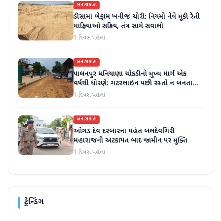
બનાસકાંઠા
ડીસામાં બેફામ ખનીજ ચોરી: નિયમો નેવે મૂકી રેતી
માફિયાઓ સક્રિય, તંત્ર સામે સવાલો
1 દિવસ પહેલા
બનાસકાંઠા
પાલનપુર ધનિયાણા ચોકડીનો મુખ્ય માર્ગ એક
વર્ષથી ધોરણે: ગટરલાઇન પછી રસ્તો ન બનતા
હાલાકી
1 દિવસ પહેલા
બનાસકાંઠા
ઓગડ દેવ દરબારના મહંત બલદેવગિરી
મહારાજની અટકાયત બાદ જામીન પર મુક્તિ
1 દિવસ પહેલા
ટ્રેન્ડિંગ