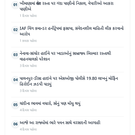
ખીમાણામાં જાહેર રસ્તા પર ગંદા પાણીનો નિકાલ, વેપારીઓ આકરા
01
પાણીએ
1 દિવસ પહેલા
IAF વિંગ કમાન્ડર હનીટ્રેપમાં ફસાયા, સંવેદનશીલ માહિતી લીક કરવાનો
02
આરોપ
1 કલાક પહેલા
નેનાવા-સાંચોર હાઈવે પર ખાડાઓનું સામ્રાજ્ય બિસ્માર રસ્તાથી
03
વાહનચાલકો પરેશાન
3 દિવસ પહેલા
પાલનપુર-ડીસા હાઇવે પર એસઓજી પોલીસે 19.80 લાખનું મોર્ફિન
04
હિરોઈન ઝડપી પાડ્યું
3 દિવસ પહેલા
ચાંદીના ભાવમાં વધારો, સોનું પણ મોંઘુ થયું
05
4 દિવસ પહેલા
આજે આ રાજ્યોમાં ભારે પવન સાથે વરસાદની આગાહી
06
4 દિવસ પહેલા