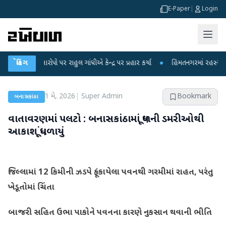
E-Paper
|
Login
ના આરોપો પર રાહુલ ગાંધીએ કેન્દ્ર પર પ્રહાર કર્યા
બ્રેકિંગ
●
હિંમતનગરમાં રહસ્યમય વાયરસ 
1 મે, 2026
|
Super Admin
Bookmark
બનાસકાંઠા
વાતાવરણમાં પલટો : બનાસકાંઠામાં ધૂળની ડમરીઓથી
આકાશ ધૂંધળાયું
જિલ્લામાં 12 કિમીની ઝડપે ફૂંકાયેલા પવનથી ગરમીમાં રાહત, પરંતુ
ખેડૂતોમાં ચિંતા
બાજરી સહિત ઉભા પાકોને પવનના કારણે નુકસાન થવાની ભીતિ