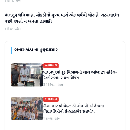
1 દિવસ પહેલા
પાલનપુર ધનિયાણા ચોકડીનો મુખ્ય માર્ગ એક વર્ષથી ધોરણે: ગટરલાઇન
બનાસકાંઠા
પછી રસ્તો ન બનતા હાલાકી
1 દિવસ પહેલા
બનાસકાંઠા
ના વધુ સમાચાર
બનાસકાંઠા
પાલનપુરમાં ફૂડ વિભાગની લાલ આંખ:21 હોટેલ-
રેસ્ટોરન્ટમાં સઘન ચેકિંગ
54 મિનિટ પહેલા
બનાસકાંઠા
ડીસા હાટ પ્રોજેક્ટ: ડી.એન.પી. કોલેજના
વિદ્યાર્થીઓનો ઉત્સાહભેર સહયોગ
1 કલાક પહેલા