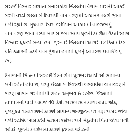
સરહદી વિસ્તાર ગણાતા બનાસકાંઠા જિલ્લોમાં વૈશાખ માસની આકરી
ગરમી વચ્ચે છેલ્લા બે દિવસથી વાતાવરણમાં અચાનક પલટો જોવા
મળી રહ્યો છે. બુધવારે દિવસ દરમિયાન આકાશમાં વાદળછાયું
વાતાવરણ જોવા મળ્યા બાદ સાંજના સમયે ધૂળની ડમરીઓ ઉડતાં સમગ્ર
વિસ્તાર ધૂંધળો બન્યો હતો. ગુરુવારે જિલ્લામાં આશરે 12 કિલોમીટર
પ્રતિ કલાકની ઝડપે પવન ફૂંકાતા હવામાં ધૂળનું આવરણ છવાઈ ગયું
હતું.
ઉનાળાની સિઝનમાં સરહદી વિસ્તારોમાં ધૂળભરી આંધીઓ સામાન્ય
બની રહેતી હોય છે, પરંતુ છેલ્લા બે દિવસથી બદલાયેલા વાતાવરણને
કારણે લોકોને ગરમીમાંથી રાહત અનુભવાઈ રહી છે. જિલ્લામાં
તાપમાનનો પારો અંદાજે 40 ડિગ્રી આસપાસ નોંધાયો હતો. જોકે,
ધૂળયુક્ત વાતાવરણને કારણે સામાન્ય જનજીવન પર પણ અસર જોવા
મળી રહી છે. ખાસ કરીને શ્વાસના દર્દીઓ અને ખેડૂતોમાં ચિંતા જોવા મળી
રહી છે. ધૂળની ડમરીઓના કારણે દૃશ્યતા ઘટી હતી.