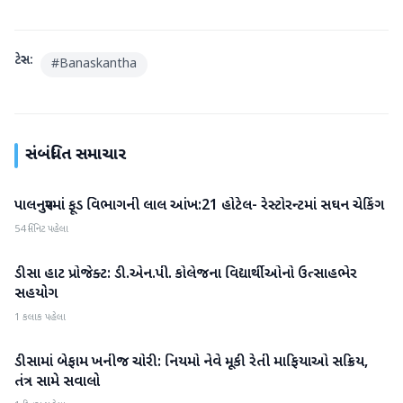
ટેગ્સ:
#
Banaskantha
સંબંધિત સમાચાર
પાલનપુરમાં ફૂડ વિભાગની લાલ આંખ:21 હોટેલ- રેસ્ટોરન્ટમાં સઘન ચેકિંગ
બનાસકાંઠા
54 મિનિટ પહેલા
ડીસા હાટ પ્રોજેક્ટ: ડી.એન.પી. કોલેજના વિદ્યાર્થીઓનો ઉત્સાહભેર
બનાસકાંઠા
સહયોગ
1 કલાક પહેલા
ડીસામાં બેફામ ખનીજ ચોરી: નિયમો નેવે મૂકી રેતી માફિયાઓ સક્રિય,
બનાસકાંઠા
તંત્ર સામે સવાલો