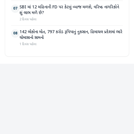
SBI માં 12 મહિનાની FD પર કેટલું વ્યાજ મળશે, વરિષ્ઠ નાગરિકોને
07
શું લાભ મળે છે?
2 દિવસ પહેલા
142 લોકોના મોત, 797 કરોડ રૂપિયાનું નુકસાન, હિમાચલ પ્રદેશમાં ભારે
08
ચોમાસાનો સામનો
1 દિવસ પહેલા