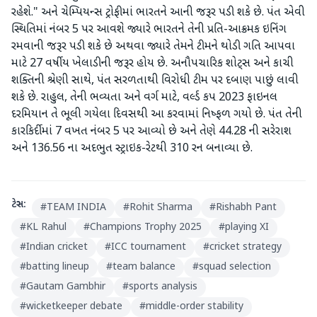
રહેશે." અને ચેમ્પિયન્સ ટ્રોફીમાં ભારતને આની જરૂર પડી શકે છે. પંત એવી
સ્થિતિમાં નંબર 5 પર આવશે જ્યારે ભારતને તેની પ્રતિ-આક્રમક ઇનિંગ
રમવાની જરૂર પડી શકે છે અથવા જ્યારે તેમને ટીમને થોડી ગતિ આપવા
માટે 27 વર્ષીય ખેલાડીની જરૂર હોય છે. અનૌપચારિક શોટ્સ અને કાચી
શક્તિની શ્રેણી સાથે, પંત સરળતાથી વિરોધી ટીમ પર દબાણ પાછું લાવી
શકે છે. રાહુલ, તેની ભવ્યતા અને વર્ગ માટે, વર્લ્ડ કપ 2023 ફાઇનલ
દરમિયાન તે ભૂલી ગયેલા દિવસથી આ કરવામાં નિષ્ફળ ગયો છે. પંત તેની
કારકિર્દીમાં 7 વખત નંબર 5 પર આવ્યો છે અને તેણે 44.28 ની સરેરાશ
અને 136.56 ના અદભુત સ્ટ્રાઇક-રેટથી 310 રન બનાવ્યા છે.
ટેગ્સ:
#
TEAM INDIA
#
Rohit Sharma
#
Rishabh Pant
#
KL Rahul
#
Champions Trophy 2025
#
playing XI
#
Indian cricket
#
ICC tournament
#
cricket strategy
#
batting lineup
#
team balance
#
squad selection
#
Gautam Gambhir
#
sports analysis
#
wicketkeeper debate
#
middle-order stability