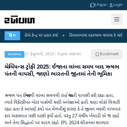
E-Paper
|
Login
ાંધીએ કેન્દ્ર પર પ્રહાર કર્યા
બ્રેકિંગ
●
હિંમતનગરમાં રહસ્યમય વાયરસ કે ચાંદીપુરા? 6 બા
21 ફેબ્રુઆરી, 2025
|
Super Admin
Bookmark
રમતગમત
ચેમ્પિયન્સ ટ્રોફી 2025: ઈજાના લાંબા સમય બાદ ઋષભ
પંતની વાપસી, જાણો ભારતની જીતમાં તેની ભૂમિકા
ઋષભ પંત ઈજામાંથી લાંબા સમયથી રાહ જોવાતી વાપસી કરી રહ્યા હતા,
ત્યારે વિકેટકીપર-બેટર પાસેથી ઘણી અપેક્ષાઓ હતી. ઘણા લોકો વિચારી
રહ્યા હતા કે આપણે કયો પંત મેળવીશું કારણ કે તે જીવન બદલી નાખનાર
કાર અકસ્માત પછી પાછો ફર્યો હતો. પરંતુ 27 વર્ષીય ખેલાડી એ જ રહ્યો
અને તેના સિદ્ધાંતો પર અડગ રહ્યો. IPL 2024 સીઝનમાં શાનદાર