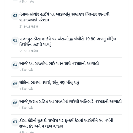
6 દિવસ પહેલા
નેનાવા-સાંચોર હાઈવે પર ખાડાઓનું સામ્રાજ્ય બિસ્માર રસ્તાથી
02
વાહનચાલકો પરેશાન
21 કલાક પહેલા
પાલનપુર-ડીસા હાઇવે પર એસઓજી પોલીસે 19.80 લાખનું મોર્ફિન
03
હિરોઈન ઝડપી પાડ્યું
21 કલાક પહેલા
આજે આ રાજ્યોમાં ભારે પવન સાથે વરસાદની આગાહી
04
2 દિવસ પહેલા
ચાંદીના ભાવમાં વધારો, સોનું પણ મોંઘુ થયું
05
1 દિવસ પહેલા
આજે ગુજરાત સહિત આ રાજ્યોમાં ભારેથી અતિભારે વરસાદની આગાહી
06
6 દિવસ પહેલા
ડીસા કોર્ટનો ચુકાદો: સગીરા પર દુષ્કર્મ કેસમાં આરોપીને ૨૦ વર્ષની
07
સખત કેદ અને ૫ લાખ વળતર