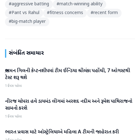
#
aggressive batting
#
match-winning ability
#
Pant vs Rahul
#
fitness concerns
#
recent form
#
big-match player
સંબંધિત સમાચાર
શુભમન ગિલની કેપ્ટનશીપમાં ટીમ ઈન્ડિયા શ્રીલંકા પહોંચી, 7 ઓગસ્ટથી
રમતગમત
ટેસ્ટ શરૂ થશે
1 દિવસ પહેલા
નીરજ ચોપરા હવે ડાયમંડ લીગમાં અરશદ નદીમ અને રૂમેશ પાથિરાજનો
રમતગમત
સામનો કરશે
1 દિવસ પહેલા
ભારત પ્રવાસ માટે ઓસ્ટ્રેલિયાએ મહિલા A ટીમની જાહેરાત કરી
રમતગમત