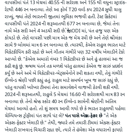
વાપસીમાં પંતે 13 મેચમાં 40.55 ની સરેરાશ અને 155 થી વધુના સ્ટ્રાઇક-
રેટથી 446 રન બનાવ્યા. તેણે આ ફોર્મ T20 વર્લ્ડ કપ 2024 સુધી ચાલુ
રાખ્યું, જ્યાં તેણે ભારતની જીતમાં ભૂમિકા ભજવી હતી. ટેસ્ટ ક્રિકેટમાં
વાપસીથી પંતે 2024 ની શરૂઆતથી 677 રન બનાવ્યા છે, જેમાં તેના
નામે એક સદી અને 4 અડધી સદી છે. જોકે, ODI માં, પંત હજુ પણ એક
કોયડો છે. તેણે વાપસી પછી માત્ર એક જ મેચ રમી છે અને તેણે શ્રીલંકા
સામે 9 બોલમાં માત્ર 6 રન બનાવ્યા છે. ત્યારથી, કેએલ રાહુલ ભારત માટે
વિકેટકીપિંગ કરી રહ્યો છે અને ગૌતમ ગંભીરે પણ 32 વર્ષીય ખેલાડીને ટેકો
આપ્યો છે. "કેએલ અમારો નંબર 1 વિકેટકીપર છે અને હું હાલમાં આ જ
કહી શકું છું. ઋષભ પંતને તક મળશે પરંતુ હાલમાં કેએલ જ સારું પ્રદર્શન
કર્યું છે અને અમે બે વિકેટકીપર-બેટ્સમેનોને રમી શકતા નથી, તેવું ગંભીરે
ઈંગ્લેન્ડ શ્રેણી પછી કહ્યું હતું. રાહુલ માટે સમર્થન ખૂબ જ સારું રહ્યું છે,
પરંતુ વાપસી ખરેખર ટીમમાં તેના સમાવેશને વાજબી ઠેરવી શકી નથી.
2024 ની શરૂઆતથી, રાહુલે 5 મેચમાં 16.60 ની સરેરાશથી માત્ર 83 રન
બનાવ્યા છે. તેનો શ્રેષ્ઠ સ્કોર 40 રન ઈંગ્લેન્ડ સામેની શ્રેણીની અંતિમ
મેચમાં આવ્યો હતો. તો શું સમય આવી ગયો છે કે ભારત રાહુલથી પહેલા
ચેમ્પિયન્સ ટ્રોફીમાં પંત સાથે પંટ લે?
પંત પાસે એક્સ-ફેક્ટર છે
"તે એક
એક્સ-ફેક્ટર ખેલાડી છે." તેથી, જ્યારે તમે તમારી ટીમમાં એક્સ-ફેક્ટર
ખેલાડી રાખવાનું વિચારી રહ્યા છો, ત્યારે તે હંમેશા એક વધારાનો ફાયદો