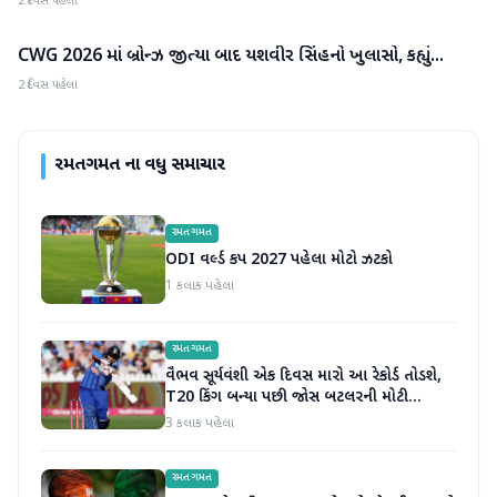
2 દિવસ પહેલા
CWG 2026 માં બ્રોન્ઝ જીત્યા બાદ યશવીર સિંહનો ખુલાસો, કહ્યું...
રમતગમત
2 દિવસ પહેલા
રમતગમત
ના વધુ સમાચાર
રમતગમત
ODI વર્લ્ડ કપ 2027 પહેલા મોટો ઝટકો
1 કલાક પહેલા
રમતગમત
વૈભવ સૂર્યવંશી એક દિવસ મારો આ રેકોર્ડ તોડશે,
T20 કિંગ બન્યા પછી જોસ બટલરની મોટી
ભવિષ્યવાણી
3 કલાક પહેલા
રમતગમત