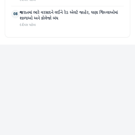
6 દિવસ પહેલા
ગુજરાતમાં ભારે વરસાદને લઈને રેડ એલર્ટ જાહેર, ઘણા જિલ્લાઓમાં
08
શાળાઓ અને કોલેજો બંધ
6 દિવસ પહેલા