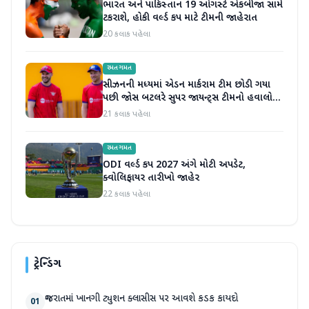
ભારત અને પાકિસ્તાન 19 ઓગસ્ટે એકબીજા સામે
ટકરાશે, હોકી વર્લ્ડ કપ માટે ટીમની જાહેરાત
20 કલાક પહેલા
રમતગમત
સીઝનની મધ્યમાં એડન માર્કરામ ટીમ છોડી ગયા
પછી જોસ બટલરે સુપર જાયન્ટ્સ ટીમનો હવાલો
સંભાળ્યો
21 કલાક પહેલા
રમતગમત
ODI વર્લ્ડ કપ 2027 અંગે મોટી અપડેટ,
ક્વોલિફાયર તારીખો જાહેર
22 કલાક પહેલા
ટ્રેન્ડિંગ
ગુજરાતમાં ખાનગી ટ્યુશન ક્લાસીસ પર આવશે કડક કાયદો
01