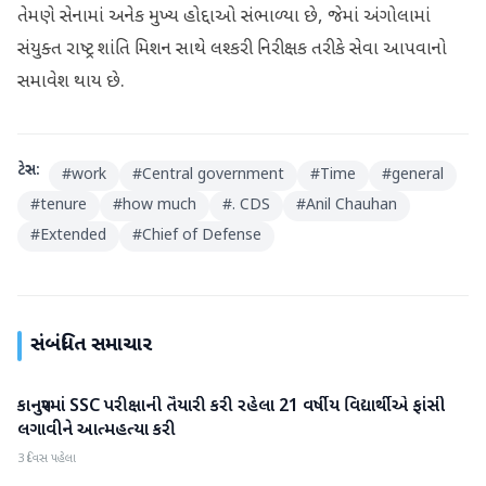
તેમણે સેનામાં અનેક મુખ્ય હોદ્દાઓ સંભાળ્યા છે, જેમાં અંગોલામાં
સંયુક્ત રાષ્ટ્ર શાંતિ મિશન સાથે લશ્કરી નિરીક્ષક તરીકે સેવા આપવાનો
સમાવેશ થાય છે.
ટેગ્સ:
#
work
#
Central government
#
Time
#
general
#
tenure
#
how much
#
. CDS
#
Anil Chauhan
#
Extended
#
Chief of Defense
સંબંધિત સમાચાર
કાનપુરમાં SSC પરીક્ષાની તૈયારી કરી રહેલા 21 વર્ષીય વિદ્યાર્થીએ ફાંસી
રાષ્ટ્રીય
લગાવીને આત્મહત્યા કરી
3 દિવસ પહેલા