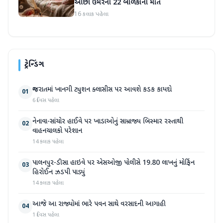
ઓછી ઉંમરના 22 બાળકોના મોત
16 કલાક પહેલા
ટ્રેન્ડિંગ
ગુજરાતમાં ખાનગી ટ્યુશન ક્લાસીસ પર આવશે કડક કાયદો
01
6 દિવસ પહેલા
નેનાવા-સાંચોર હાઈવે પર ખાડાઓનું સામ્રાજ્ય બિસ્માર રસ્તાથી
02
વાહનચાલકો પરેશાન
14 કલાક પહેલા
પાલનપુર-ડીસા હાઇવે પર એસઓજી પોલીસે 19.80 લાખનું મોર્ફિન
03
હિરોઈન ઝડપી પાડ્યું
14 કલાક પહેલા
આજે આ રાજ્યોમાં ભારે પવન સાથે વરસાદની આગાહી
04
1 દિવસ પહેલા