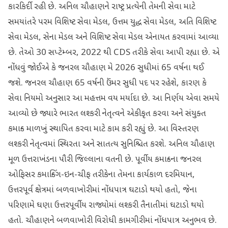
કારકિર્દી રહી છે. અનિલ ચૌહાણને રાષ્ટ્ર પ્રત્યેની તેમની સેવા માટે
સમયાંતરે પરમ વિશિષ્ટ સેવા મેડલ, ઉત્તમ યુદ્ધ સેવા મેડલ, અતિ વિશિષ્ટ
સેવા મેડલ, સેના મેડલ અને વિશિષ્ટ સેવા મેડલ એનાયત કરવામાં આવ્યા
છે. તેઓ 30 સપ્ટેમ્બર, 2022 થી CDS તરીકે સેવા આપી રહ્યા છે. એ
નોંધવું જોઈએ કે જનરલ ચૌહાણ મે 2026 સુધીમાં 65 વર્ષના થઈ
જશે. જનરલ ચૌહાણ 65 વર્ષની ઉંમર સુધી પદ પર રહેશે, કારણ કે
સેવા નિયમો અનુસાર આ મહત્તમ વય મર્યાદા છે. આ નિર્ણય એવા સમયે
આવ્યો છે જ્યારે ભારત લશ્કરી નેતૃત્વને એકીકૃત કરવા અને સંયુક્ત
કમાન્ડ માળખું સ્થાપિત કરવા માટે કામ કરી રહ્યું છે. આ વિસ્તરણ
લશ્કરી નેતૃત્વમાં સ્થિરતા અને સાતત્ય સુનિશ્ચિત કરશે. અનિલ ચૌહાણ
મૂળ ઉત્તરાખંડના પૌરી જિલ્લાના વતની છે. પૂર્વીય કમાન્ડના જનરલ
ઓફિસર કમાન્ડિંગ-ઇન-ચીફ તરીકેના તેમના કાર્યકાળ દરમિયાન,
ઉત્તરપૂર્વ ક્ષેત્રમાં બળવાખોરીમાં નોંધપાત્ર ઘટાડો થયો હતો, જેના
પરિણામે ઘણા ઉત્તરપૂર્વીય રાજ્યોમાં લશ્કરી તૈનાતીમાં ઘટાડો થયો
હતો. ચૌહાણને બળવાખોરી વિરોધી કામગીરીમાં નોંધપાત્ર અનુભવ છે.