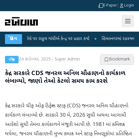
E-Paper
|
Login
આરોપો પર રાહુલ ગાંધીએ કેન્દ્ર પર પ્રહાર કર્યા
બ્રેકિંગ
●
હિંમતનગરમાં રહસ્યમય વાયરસ કે 
24 સપ્ટેમ્બર, 2025
|
Super Admin
Bookmark
રાષ્ટ્રીય
કેન્દ્ર સરકારે CDS જનરલ અનિલ ચૌહાણનો કાર્યકાળ
લંબાવ્યો, જાણો તેઓ કેટલો સમય કામ કરશે
કેન્દ્ર સરકારે ચીફ ઓફ ડિફેન્સ સ્ટાફ (CDS) જનરલ અનિલ ચૌહાણનો
કાર્યકાળ લંબાવ્યો છે. સરકારે 30 મે, 2026 સુધી અથવા આગામી
આદેશો સુધી તેમના કાર્યકાળને મંજૂરી આપી છે. 1981 માં કમિશન્ડ
થયેલા, જનરલ ચૌહાણની મુખ્ય કમાન્ડ અને સ્ટાફ નિમણૂકોમાં પ્રતિષ્ઠિત