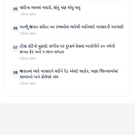
ચાંદીના ભાવમાં વધારો, સોનું પણ મોંઘુ થયું
05
1 દિવસ પહેલા
આજે ગુજરાત સહિત આ રાજ્યોમાં ભારેથી અતિભારે વરસાદની આગાહી
06
5 દિવસ પહેલા
ડીસા કોર્ટનો ચુકાદો: સગીરા પર દુષ્કર્મ કેસમાં આરોપીને ૨૦ વર્ષની
07
સખત કેદ અને ૫ લાખ વળતર
6 દિવસ પહેલા
ગુજરાતમાં ભારે વરસાદને લઈને રેડ એલર્ટ જાહેર, ઘણા જિલ્લાઓમાં
08
શાળાઓ અને કોલેજો બંધ
5 દિવસ પહેલા