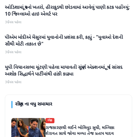
ઓડિશામાં પૂરનો ખતરો, હીરાકુડથી છોડવામાં આવેલું પાણી કટક પહોંચ્યું;
રાષ્ટ્રીય
10 જિલ્લાઓ હાઇ એલર્ટ પર
3 દિવસ પહેલા
પીએમ મોદીએ મૈસુરમાં યુવાનોની પ્રશંસા કરી, કહ્યું - "યુવાઓ દેશની
રાષ્ટ્રીય
સૌથી મોટી તાકાત છે"
3 દિવસ પહેલા
યુપી વિધાનસભા ચૂંટણી પહેલા માયાવતી સંપૂર્ણ એક્શનમાં, પૂર્વ સાંસદ
રાષ્ટ્રીય
અશોક સિદ્ધાર્થને પાર્ટીમાંથી હાંકી કાઢ્યા
3 દિવસ પહેલા
રાષ્ટ્રીય
ના વધુ સમાચાર
રાષ્ટ્રીય
રાજકારણથી લઈને બોલિવૂડ સુધી, મલ્લિકા
શેરાવત સાથે જોવા મળ્યા તેજ પ્રતાપ યાદવ