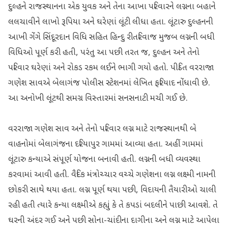
દુલ્હને રાજસ્થાનના એક યુવક અને તેના આખા પરિવારને લગ્નના બહાને
લલચાવીને લાખો રૂપિયા અને ઘરેણાં લૂંટી લીધા હતા. લૂંટારુ દુલ્હનની
આખી ગેંગે સિંદૂરદાન વિધિ સહિત હિન્દુ રીતરિવાજ મુજબ લગ્નની બધી
વિધિઓ પૂર્ણ કરી હતી, પરંતુ આ પછી તરત જ, દુલ્હન અને તેનો
પરિવાર ઘરેણાં અને રોકડ રકમ લઈને ભાગી ગયો હતો. પીડિત વરરાજા
ગણેશ સાવએ બેલાગંજ પોલીસ સ્ટેશનમાં લેખિત ફરિયાદ નોંધાવી છે.
આ અનોખી લૂંટથી સમગ્ર વિસ્તારમાં સનસનાટી મચી ગઈ છે.
વરરાજા ગણેશ સાવ અને તેનો પરિવાર લગ્ન માટે રાજસ્થાનથી બે
વાહનોમાં બેલાગંજના દરિયાપુર ગામમાં આવ્યા હતા. અહીં ગામમાં
લૂંટારુ કન્યાએ સંપૂર્ણ યોજના બનાવી હતી. લગ્નની બધી વ્યવસ્થા
કરવામાં આવી હતી. વૈદિક મંત્રોચ્ચાર વચ્ચે ગણેશના લગ્ન લક્ષ્મી નામની
છોકરી સાથે થયા હતા. લગ્ન પૂર્ણ થયા પછી, વિદાયની તૈયારીઓ ચાલી
રહી હતી ત્યારે કન્યા લક્ષ્મીએ કહ્યું કે તે કપડાં બદલીને પાછી આવશે. તે
ઘરની અંદર ગઈ અને પછી સોના-ચાંદીના દાગીના અને લગ્ન માટે આપેલા