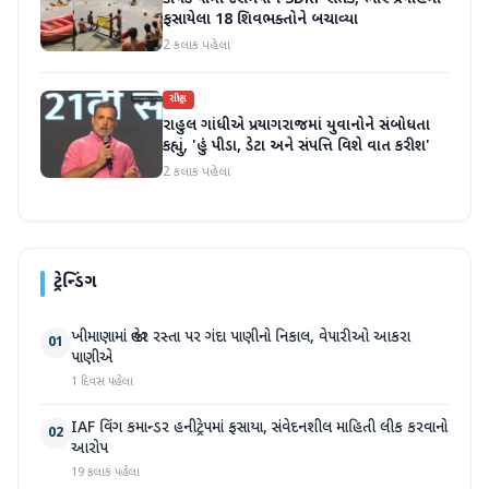
ફસાયેલા 18 શિવભક્તોને બચાવ્યા
2 કલાક પહેલા
રાષ્ટ્રીય
રાહુલ ગાંધીએ પ્રયાગરાજમાં યુવાનોને સંબોધતા
કહ્યું, 'હું પીડા, ડેટા અને સંપત્તિ વિશે વાત કરીશ'
2 કલાક પહેલા
ટ્રેન્ડિંગ
ખીમાણામાં જાહેર રસ્તા પર ગંદા પાણીનો નિકાલ, વેપારીઓ આકરા
01
પાણીએ
1 દિવસ પહેલા
IAF વિંગ કમાન્ડર હનીટ્રેપમાં ફસાયા, સંવેદનશીલ માહિતી લીક કરવાનો
02
આરોપ
19 કલાક પહેલા