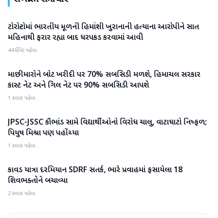
ટોરોન્ટોમાં ભારતીય મૂળની હિમાંશી ખુરાનાની હત્યાના આરોપીને સાત
રાષ્ટ્રીય
મહિનાથી ફરાર રહ્યા બાદ ધરપકડ કરવામાં આવી
44 મિનિટ પહેલા
માછીમારોને બોટ ખરીદી પર 70% સબસિડી મળશે, હિમાચલ સરકાર
રાષ્ટ્રીય
કાસ્ટ નેટ અને ગિલ નેટ પર 90% સબસિડી આપશે
1 કલાક પહેલા
JPSC-JSSC કૌભાંડ સામે વિદ્યાર્થીઓનો વિરોધ ચાલુ, વાટાઘાટો નિષ્ફળ;
રાષ્ટ્રીય
પિયુષ મિશ્રા પણ પહોંચ્યા
1 કલાક પહેલા
કાવડ યાત્રા દરમિયાન SDRF સતર્ક, ભારે પ્રવાહમાં ફસાયેલા 18
રાષ્ટ્રીય
શિવભક્તોને બચાવ્યા
2 કલાક પહેલા