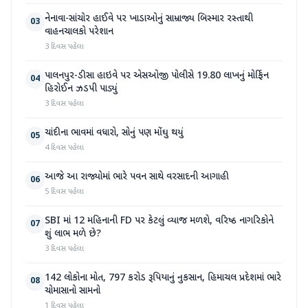
નેનાવા-સાંચોર હાઈવે પર ખાડાઓનું સામ્રાજ્ય બિસ્માર રસ્તાથી
03
વાહનચાલકો પરેશાન
3 દિવસ પહેલા
પાલનપુર-ડીસા હાઇવે પર એસઓજી પોલીસે 19.80 લાખનું મોર્ફિન
04
હિરોઈન ઝડપી પાડ્યું
3 દિવસ પહેલા
ચાંદીના ભાવમાં વધારો, સોનું પણ મોંઘુ થયું
05
4 દિવસ પહેલા
આજે આ રાજ્યોમાં ભારે પવન સાથે વરસાદની આગાહી
06
5 દિવસ પહેલા
SBI માં 12 મહિનાની FD પર કેટલું વ્યાજ મળશે, વરિષ્ઠ નાગરિકોને
07
શું લાભ મળે છે?
3 દિવસ પહેલા
142 લોકોના મોત, 797 કરોડ રૂપિયાનું નુકસાન, હિમાચલ પ્રદેશમાં ભારે
08
ચોમાસાનો સામનો
1 દિવસ પહેલા