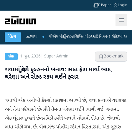
E-Paper
|
Login
દ આતંકી ઝડપાયા
બ્રેકિંગ
●
પીએમ મોદીનું હસ્તલિખિત પોસ્ટકાર્ડ વિક્રમ-1 રોકેટમાં અવકાશમાં જશે
11 જૂન, 2026
|
Super Admin
Bookmark
રાષ્ટ્રીય
ગયામાં લૂંટેરી દુલ્હનનો બનાવ: સાત ફેરા માર્યા બાદ,
ઘરેણાં અને રોકડ રકમ લઈને ફરાર
ગયાથી એક અનોખો કિસ્સો પ્રકાશમાં આવ્યો છે, જ્યાં કન્યાએ વરરાજા
અને તેના પરિવારને છેતરીને તેમના ઘરેણાં લઈને ભાગી ગઈ. ગયામાં,
એક લૂંટારુ દુલ્હને છેતરપિંડી કરીને બધાને ચોંકાવી દીધા છે, જેનાથી
બધા ચોંકી ગયા છે. બેલાગંજ પોલીસ સ્ટેશન વિસ્તારમાં, એક લૂંટારુ