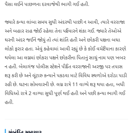
પૈસા લઈને પાછળના દરવાજેથી ભાગી ગઈ હતી.
જ્યારે કન્યા લાંબા સમય સુધી અંદરથી પાછી ન આવી, ત્યારે વરરાજા
અને બહાર રાહ જોઈ રહેલા તેના પરિવારને શંકા ગઈ. જ્યારે તેઓએ
ઘરની અંદર જઈને જોયું તો ત્યાં શાંતિ હતી અને છોકરી પક્ષના બધા
લોકો ફરાર હતા. એવું કહેવામાં આવી રહ્યું છે કે કોઈ વચેટિયાના કારણે
થયેલા આ લગ્નમાં છોકરા પક્ષને છોકરીના પિતાનું સાચું નામ પણ ખબર
ન હતી. બેલાગંજ પોલીસ સ્ટેશને પીડિત વરરાજાની અરજી પર તપાસ
શરૂ કરી છે અને લૂંટારુ કન્યાને પકડવા માટે વિવિધ સ્થળોએ દરોડા પાડી
રહી છે. ઘટના સોમવારની છે. લગ્ન રાત્રે 11 વાગ્યે શરૂ થયા હતા, બધી
વિધિઓ રાત્રે 2 વાગ્યા સુધી પૂર્ણ થઈ હતી અને પછી કન્યા ભાગી ગઈ
હતી.
સંબંધિત સમાચાર