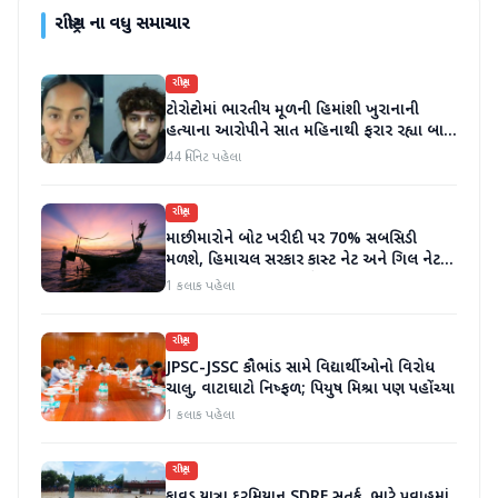
રાષ્ટ્રીય
ના વધુ સમાચાર
રાષ્ટ્રીય
ટોરોન્ટોમાં ભારતીય મૂળની હિમાંશી ખુરાનાની
હત્યાના આરોપીને સાત મહિનાથી ફરાર રહ્યા બાદ
ધરપકડ કરવામાં આવી
44 મિનિટ પહેલા
રાષ્ટ્રીય
માછીમારોને બોટ ખરીદી પર 70% સબસિડી
મળશે, હિમાચલ સરકાર કાસ્ટ નેટ અને ગિલ નેટ
પર 90% સબસિડી આપશે
1 કલાક પહેલા
રાષ્ટ્રીય
JPSC-JSSC કૌભાંડ સામે વિદ્યાર્થીઓનો વિરોધ
ચાલુ, વાટાઘાટો નિષ્ફળ; પિયુષ મિશ્રા પણ પહોંચ્યા
1 કલાક પહેલા
રાષ્ટ્રીય
કાવડ યાત્રા દરમિયાન SDRF સતર્ક, ભારે પ્રવાહમાં