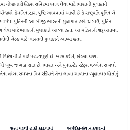
ીમાં યોજાનારી બ્રિક્સ સમિટમાં ભાગ લેવા માટે ભારતની મુલાકાતે
શે. ક્રેમલિન દ્વારા પુષ્ટિ આપવામાં આવી છે કે રાષ્ટ્રપતિ પુતિન બે
 વર્ષમાં પુતિનની આ બીજી ભારતની મુલાકાત હશે. અગાઉ, પુતિન
 ભાગ લેવા માટે ભારતની મુલાકાતે આવ્યા હતા. આ મહિનાની શરૂઆતમાં,
્રધાનોની બેઠક માટે ભારતની મુલાકાતે આવ્યા હતા.
દેશ નીતિ માટે મહત્વપૂર્ણ છે. ખાસ કરીને, છેલ્લા ઘણા
 ખૂબ જ ગાઢ રહ્યા છે. ભારત અને યુનાઇટેડ સ્ટેટ્સ વચ્ચેના સંબંધો
 લાંબા સમયના મિત્ર રશિયાને તેના લાંબા ગાળાના વ્યૂહાત્મક હિતોનું
સત્તા પરથી હાંકી કાઢવામાં
અમેરિકા-ઈરાન કરારની
આંતરરાષ્ટ્રીય
આંતરરાષ્ટ્રીય