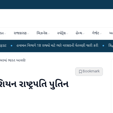
રાત
રાજકારણ
બિઝનેસ
સ્પોર્ટ્સ
હેલ્થ
ગેજેટ
અન
માન વિભાગે 18 રાજ્યો માટે ભારે વરસાદની ચેતવણી જારી કરી
●
સિદ્ધપુરથી બોમ્બ બ
ેમ્બરમાં ભારત આવશે!
Bookmark
યન રાષ્ટ્રપતિ પુતિન