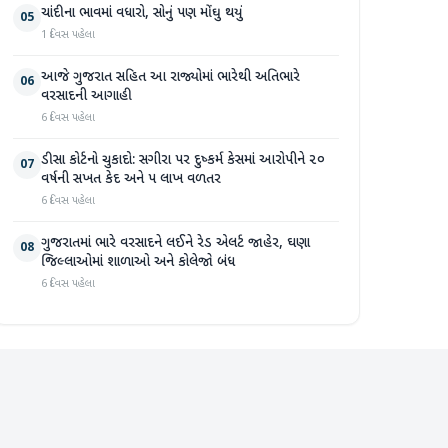
ચાંદીના ભાવમાં વધારો, સોનું પણ મોંઘુ થયું
05
1 દિવસ પહેલા
આજે ગુજરાત સહિત આ રાજ્યોમાં ભારેથી અતિભારે
06
વરસાદની આગાહી
6 દિવસ પહેલા
ડીસા કોર્ટનો ચુકાદો: સગીરા પર દુષ્કર્મ કેસમાં આરોપીને ૨૦
07
વર્ષની સખત કેદ અને ૫ લાખ વળતર
6 દિવસ પહેલા
ગુજરાતમાં ભારે વરસાદને લઈને રેડ એલર્ટ જાહેર, ઘણા
08
જિલ્લાઓમાં શાળાઓ અને કોલેજો બંધ
6 દિવસ પહેલા