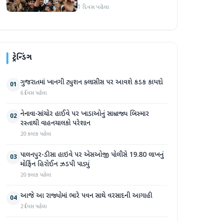
1 દિવસ પહેલા
ટ્રેન્ડિંગ
ગુજરાતમાં ખાનગી ટ્યુશન ક્લાસીસ પર આવશે કડક કાયદો
01
6 દિવસ પહેલા
નેનાવા-સાંચોર હાઈવે પર ખાડાઓનું સામ્રાજ્ય બિસ્માર
02
રસ્તાથી વાહનચાલકો પરેશાન
20 કલાક પહેલા
પાલનપુર-ડીસા હાઇવે પર એસઓજી પોલીસે 19.80 લાખનું
03
મોર્ફિન હિરોઈન ઝડપી પાડ્યું
20 કલાક પહેલા
આજે આ રાજ્યોમાં ભારે પવન સાથે વરસાદની આગાહી
04
2 દિવસ પહેલા