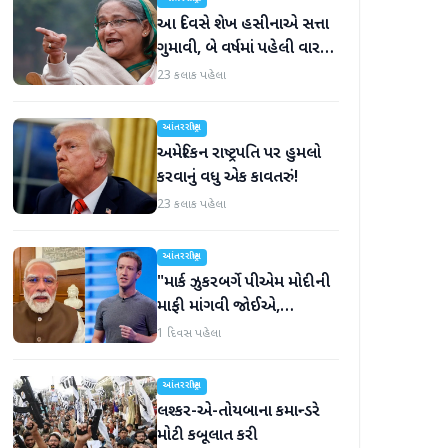
આ દિવસે શેખ હસીનાએ સત્તા
ગુમાવી, બે વર્ષમાં પહેલી વાર
દુનિયા સમક્ષ હાજર થશે
23 કલાક પહેલા
આંતરરાષ્ટ્રીય
અમેરિકન રાષ્ટ્રપતિ પર હુમલો
કરવાનું વધુ એક કાવતરું!
23 કલાક પહેલા
આંતરરાષ્ટ્રીય
"માર્ક ઝુકરબર્ગે પીએમ મોદીની
માફી માંગવી જોઈએ,
નહીંતર..."
1 દિવસ પહેલા
આંતરરાષ્ટ્રીય
લશ્કર-એ-તોયબાના કમાન્ડરે
મોટી કબૂલાત કરી