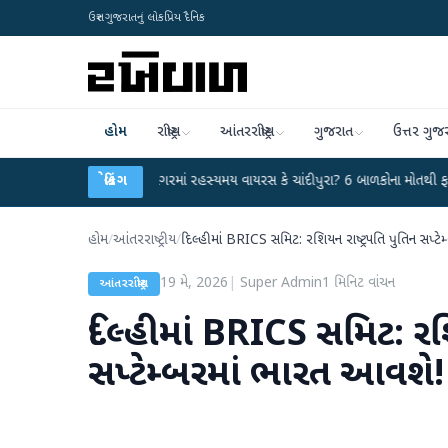
ઉત્તર ગુજરાતનું લોકપ્રિય દૈનિક
હોમ
રાષ્ટ્રીય
આંતરરાષ્ટ્રીય
ગુજરાત
ઉત્તર ગુજ
●
હિંમતનગરમાં રહસ્યમય વાયરસ કે ચાંદીપુરા? 6 બાળકોના મોતથી ફફડાટ
બ્રેકિંગ
●
હવા
હોમ
/
આંતરરાષ્ટ્રીય
/
દિલ્હીમાં BRICS સમિટ: રશિયન રાષ્ટ્રપતિ પુતિન સપ્ટ
19 મે, 2026
|
Super Admin
1
મિનિટ વાંચન
આંતરરાષ્ટ્રીય
દિલ્હીમાં BRICS સમિટ: રશિ
સપ્ટેમ્બરમાં ભારત આવશે!