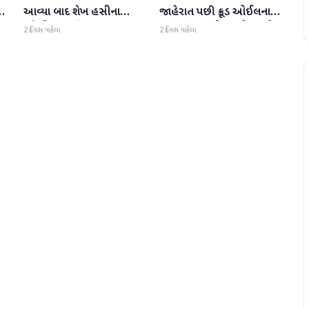
ય
આવ્યા બાદ શેખ હસીના
જાહેરાત પછી ક્રૂડ ઓઈલના
પહેલી વાર દુનિયા સમક્ષ
ભાવમાં 6% થી વધુનો ઘટાડો
2 દિવસ પહેલા
2 દિવસ પહેલા
હાજર થશે