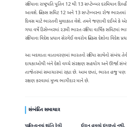
રશિયાના રાષ્ટ્રપતિ પુતિન 12 થી 13 સપ્ટેમ્બર દરમિયાન દિલ્હ
આવશે. બ્રિક્સ સમિટ 12 અને 13 સપ્ટેમ્બરના રોજ ભારતમાં યોજા
દિવસ માટે ભારતની મુલાકાત લેશે. તમને જણાવી દઈએ કે એક
ગયા વર્ષે ડિસેમ્બરમાં ૨૩મી ભારત-રશિયા વાર્ષિક સમિટમાં
રશિયાના વિદેશ પ્રધાન સેરગેઈ લવરોવ બ્રિક્સ દેશોના વિદેશ પ
આ બદલાતા વાતાવરણમાં ભારતનો રશિયા સાથેનો સંબંધ તેની વિ
દાયકાઓથી બંને દેશો વચ્ચે સંરક્ષણ સહયોગ અને ઊર્જા સંબંધો
તાજેતરમાં સમાચારમાં રહ્યા છે. આમ છતાં, ભારત હજુ પણ તેના
રક્ષણ કરવામાં મુખ્ય ભાગીદાર માને છે.
સંબંધિત સમાચાર
પાકિસ્તાનમાં શાંતિ રેલી
ઈરાન હુમલો ઇચ્છતો નથી,
આંતરરાષ્ટ્રીય
આંતરરાષ્ટ્રીય