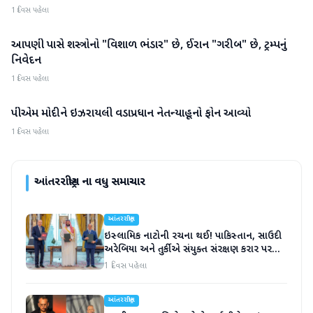
1 દિવસ પહેલા
આપણી પાસે શસ્ત્રોનો "વિશાળ ભંડાર" છે, ઈરાન "ગરીબ" છે, ટ્રમ્પનું
આંતરરાષ્ટ્રીય
નિવેદન
1 દિવસ પહેલા
પીએમ મોદીને ઇઝરાયલી વડાપ્રધાન નેતન્યાહૂનો ફોન આવ્યો
આંતરરાષ્ટ્રીય
1 દિવસ પહેલા
આંતરરાષ્ટ્રીય
ના વધુ સમાચાર
આંતરરાષ્ટ્રીય
ઇસ્લામિક નાટોની રચના થઈ! પાકિસ્તાન, સાઉદી
અરેબિયા અને તુર્કીએ સંયુક્ત સંરક્ષણ કરાર પર
હસ્તાક્ષર
1 દિવસ પહેલા
આંતરરાષ્ટ્રીય