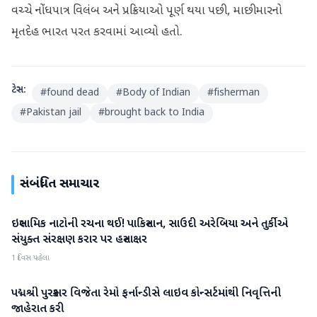
વચ્ચે નોંધપાત્ર વિલંબ અને પ્રક્રિયાઓ પૂર્ણ થયા પછી, માછીમારનો
મૃતદેહ ભારત પરત કરવામાં આવ્યો હતો.
ટેગ્સ:
#
found dead
#
Body of Indian
#
fisherman
#
Pakistan jail
#
brought back to India
સંબંધિત સમાચાર
ઇસ્લામિક નાટોની રચના થઈ! પાકિસ્તાન, સાઉદી અરેબિયા અને તુર્કીએ
આંતરરાષ્ટ્રીય
સંયુક્ત સંરક્ષણ કરાર પર હસ્તાક્ષર
1 દિવસ પહેલા
પદ્મશ્રી પુરસ્કાર વિજેતા રેમો ફર્નાન્ડીસે લાઇવ કોન્સર્ટમાંથી નિવૃત્તિની
આંતરરાષ્ટ્રીય
જાહેરાત કરી