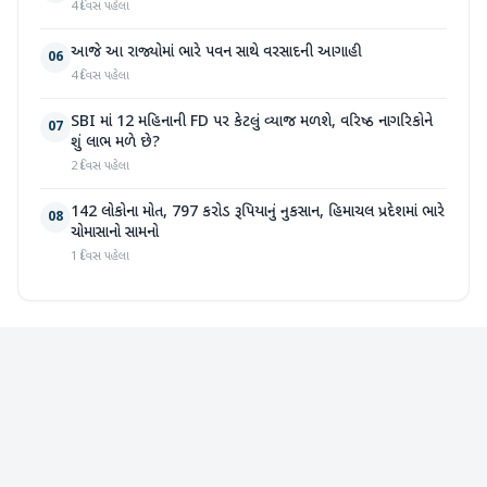
4 દિવસ પહેલા
આજે આ રાજ્યોમાં ભારે પવન સાથે વરસાદની આગાહી
06
4 દિવસ પહેલા
SBI માં 12 મહિનાની FD પર કેટલું વ્યાજ મળશે, વરિષ્ઠ નાગરિકોને
07
શું લાભ મળે છે?
2 દિવસ પહેલા
142 લોકોના મોત, 797 કરોડ રૂપિયાનું નુકસાન, હિમાચલ પ્રદેશમાં ભારે
08
ચોમાસાનો સામનો
1 દિવસ પહેલા