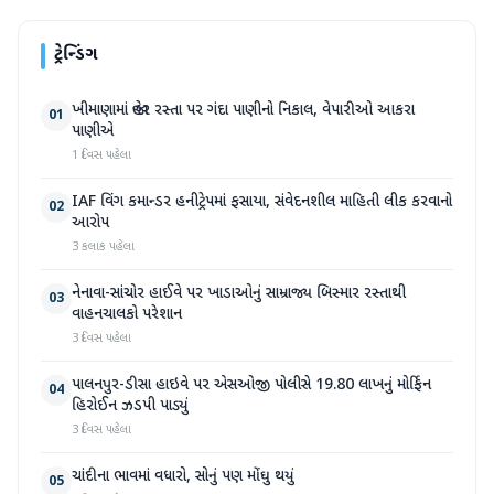
ટ્રેન્ડિંગ
ખીમાણામાં જાહેર રસ્તા પર ગંદા પાણીનો નિકાલ, વેપારીઓ આકરા
01
પાણીએ
1 દિવસ પહેલા
IAF વિંગ કમાન્ડર હનીટ્રેપમાં ફસાયા, સંવેદનશીલ માહિતી લીક કરવાનો
02
આરોપ
3 કલાક પહેલા
નેનાવા-સાંચોર હાઈવે પર ખાડાઓનું સામ્રાજ્ય બિસ્માર રસ્તાથી
03
વાહનચાલકો પરેશાન
3 દિવસ પહેલા
પાલનપુર-ડીસા હાઇવે પર એસઓજી પોલીસે 19.80 લાખનું મોર્ફિન
04
હિરોઈન ઝડપી પાડ્યું
3 દિવસ પહેલા
ચાંદીના ભાવમાં વધારો, સોનું પણ મોંઘુ થયું
05