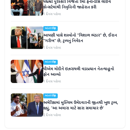
પદ્મશ્રી પુરસ્કાર વિજેતા રેમો ફર્નાન્ડીસે લાઇવ
કોન્સર્ટમાંથી નિવૃત્તિની જાહેરાત કરી
1 દિવસ પહેલા
આંતરરાષ્ટ્રીય
આપણી પાસે શસ્ત્રોનો "વિશાળ ભંડાર" છે, ઈરાન
"ગરીબ" છે, ટ્રમ્પનું નિવેદન
1 દિવસ પહેલા
આંતરરાષ્ટ્રીય
પીએમ મોદીને ઇઝરાયલી વડાપ્રધાન નેતન્યાહૂનો
ફોન આવ્યો
1 દિવસ પહેલા
આંતરરાષ્ટ્રીય
અમેરિકામાં મુસ્લિમ ઉમેદવારની જીતથી ખુશ ટ્રમ્પ,
કહ્યું, 'આ અમારા માટે સારા સમાચાર છે'
2 દિવસ પહેલા