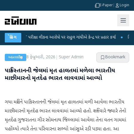
E-Paper
|
Login
-NET પરીક્ષા લીકના આરોપો પર રાહુલ ગાંધીએ કેન્દ્ર પર પ્રહાર કર્યા
બ્રેકિંગ
●
હિંમતનગરમાં
8 ફેબ્રુઆરી, 2026
|
Super Admin
Bookmark
આંતરરાષ્ટ્રીય
પાકિસ્તાનની જેલમાં મૃત હાલતમાં મળેલા ભારતીય
માછીમારનો મૃતદેહ ભારત લાવવામાં આવ્યો
ગયા મહિને પાકિસ્તાનની જેલમાં મૃત હાલતમાં મળી આવેલા ભારતીય
માછીમારનો મૃતદેહ ભારત લાવવામાં આવ્યો હતો. શનિવારે જ્યારે તેનો
મૃતદેહ ગુજરાતના ગીર સોમનાથ જિલ્લામાં આવેલા તેના વતન ગામમાં
પહોંચ્યો ત્યારે તેના પરિવારના સભ્યો આંસુએ રડી પડ્યા હતા. આ