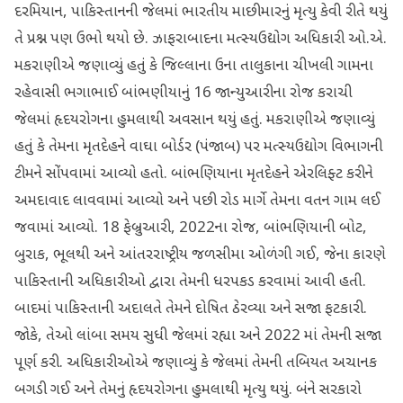
દરમિયાન, પાકિસ્તાનની જેલમાં ભારતીય માછીમારનું મૃત્યુ કેવી રીતે થયું
તે પ્રશ્ન પણ ઉભો થયો છે. ઝાફરાબાદના મત્સ્યઉદ્યોગ અધિકારી ઓ.એ.
મકરાણીએ જણાવ્યું હતું કે જિલ્લાના ઉના તાલુકાના ચીખલી ગામના
રહેવાસી ભગાભાઈ બાંભણીયાનું 16 જાન્યુઆરીના રોજ કરાચી
જેલમાં હૃદયરોગના હુમલાથી અવસાન થયું હતું. મકરાણીએ જણાવ્યું
હતું કે તેમના મૃતદેહને વાઘા બોર્ડર (પંજાબ) પર મત્સ્યઉદ્યોગ વિભાગની
ટીમને સોંપવામાં આવ્યો હતો. બાંભણિયાના મૃતદેહને એરલિફ્ટ કરીને
અમદાવાદ લાવવામાં આવ્યો અને પછી રોડ માર્ગે તેમના વતન ગામ લઈ
જવામાં આવ્યો. 18 ફેબ્રુઆરી, 2022ના રોજ, બાંભણિયાની બોટ,
બુરાક, ભૂલથી અને આંતરરાષ્ટ્રીય જળસીમા ઓળંગી ગઈ, જેના કારણે
પાકિસ્તાની અધિકારીઓ દ્વારા તેમની ધરપકડ કરવામાં આવી હતી.
બાદમાં પાકિસ્તાની અદાલતે તેમને દોષિત ઠેરવ્યા અને સજા ફટકારી.
જોકે, તેઓ લાંબા સમય સુધી જેલમાં રહ્યા અને 2022 માં તેમની સજા
પૂર્ણ કરી. અધિકારીઓએ જણાવ્યું કે જેલમાં તેમની તબિયત અચાનક
બગડી ગઈ અને તેમનું હૃદયરોગના હુમલાથી મૃત્યુ થયું. બંને સરકારો