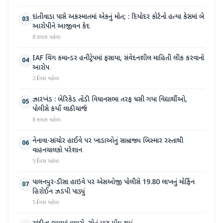
દાંતીવાડા પાસે અકસ્માતમાં એકનું મોત; : દિયોદર કોર્ટનો હત્યા કેસમાં બે
03
આરોપીને આજીવન કેદ
8 કલાક પહેલા
IAF વિંગ કમાન્ડર હનીટ્રેપમાં ફસાયા, સંવેદનશીલ માહિતી લીક કરવાનો
04
આરોપ
2 દિવસ પહેલા
ઝારખંડ : બેરિકેડ તોડી વિધાનસભા તરફ ધસી ગયા વિદ્યાર્થીઓ,
05
પોલીસે કર્યો લાઠીચાર્જ
8 કલાક પહેલા
નેનાવા-સાંચોર હાઈવે પર ખાડાઓનું સામ્રાજ્ય બિસ્માર રસ્તાથી
06
વાહનચાલકો પરેશાન
5 દિવસ પહેલા
પાલનપુર-ડીસા હાઇવે પર એસઓજી પોલીસે 19.80 લાખનું મોર્ફિન
07
હિરોઈન ઝડપી પાડ્યું
5 દિવસ પહેલા