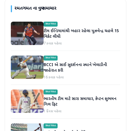
રમતગમત
ના વધુ સમાચાર
રમતગમત
ટીમ ઈન્ડિયામાંથી બહાર રહેલા યુઝવેન્દ્ર ચહલે 15
વિકેટ લીધી
7 કલાક પહેલા
રમતગમત
BCCI એ સાઈ સુદર્શનના સ્થાને ખેલાડીની
જાહેરાત કરી
16 કલાક પહેલા
રમતગમત
ભારતીય ટીમ માટે સારા સમાચાર, કેપ્ટન શુભમન
ગિલ ફિટ
1 દિવસ પહેલા
રમતગમત