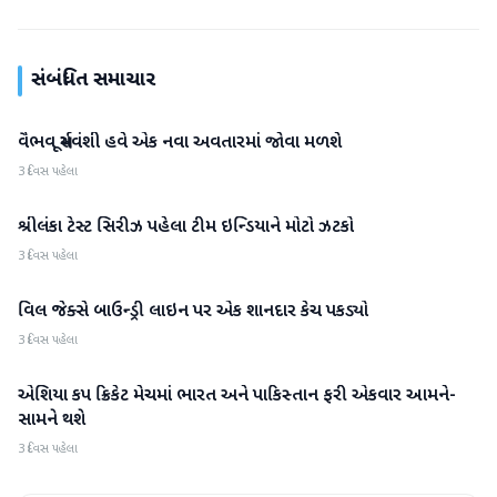
સંબંધિત સમાચાર
વૈભવ સૂર્યવંશી હવે એક નવા અવતારમાં જોવા મળશે
રમતગમત
3 દિવસ પહેલા
શ્રીલંકા ટેસ્ટ સિરીઝ પહેલા ટીમ ઇન્ડિયાને મોટો ઝટકો
રમતગમત
3 દિવસ પહેલા
વિલ જેક્સે બાઉન્ડ્રી લાઇન પર એક શાનદાર કેચ પકડ્યો
રમતગમત
3 દિવસ પહેલા
એશિયા કપ ક્રિકેટ મેચમાં ભારત અને પાકિસ્તાન ફરી એકવાર આમને-
રમતગમત
સામને થશે
3 દિવસ પહેલા