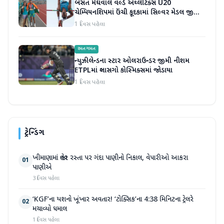
બસંત મેઘવાલે વર્લ્ડ એથ્લેટિક્સ U20
ચેમ્પિયનશિપમાં ઉંચી કૂદકામાં સિલ્વર મેડલ જીતીને
ઇતિહાસ રચ્યો
1 દિવસ પહેલા
રમતગમત
ન્યુઝીલેન્ડના સ્ટાર ઓલરાઉન્ડર જીમી નીશમ
ETPLમાં ગ્લાસગો કોસ્મિક્સમાં જોડાયા
1 દિવસ પહેલા
ટ્રેન્ડિંગ
ખીમાણામાં જાહેર રસ્તા પર ગંદા પાણીનો નિકાલ, વેપારીઓ આકરા
01
પાણીએ
3 દિવસ પહેલા
‘KGF’ના યશનો ખૂંખાર અવતાર! ‘ટોક્સિક’ના 4:38 મિનિટના ટ્રેલરે
02
મચાવ્યો ધમાલ
1 દિવસ પહેલા