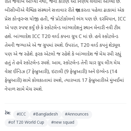
રીતે જવાબ આપ્યો નથી, જેના કારણે આ નિર્ણય લેવામાં આવ્યો છે.
બીસીબીએ વૈશ્વિક સંસ્થાને સત્તાવાર રીતે જાણ કરતા પહેલા ઢાકામાં એક
પ્રેસ કોન્ફરન્સ યોજી હતી, જે પ્રોટોકોલનો ભંગ પણ છે. દરમિયાન, ICC
એ પણ સ્પષ્ટ કર્યું છે કે સ્કોટલેન્ડ બાંગ્લાદેશનું સ્થાન લેનારી નવી ટીમ
હશે. બાંગ્લાદેશ ICC T20 વર્લ્ડ કપના ગ્રુપ C માં છે. હવે સ્કોટલેન્ડ
તેમની જગ્યાએ એ જ ગ્રુપમાં રમશે. ઉપરાંત, T20 વર્લ્ડ કપનું શેડ્યૂલ
પણ એ જ રહેશે. ફરક એટલો જ રહેશે કે બાંગ્લાદેશ જે મેચ રમી રહ્યું
હતું તે હવે સ્કોટલેન્ડ રમશે. આમ, સ્કોટલેન્ડ તેની ચાર ગ્રુપ લીગ મેચ
વેસ્ટ ઈન્ડિઝ (7 ફેબ્રુઆરી), ઇટાલી (9 ફેબ્રુઆરી) અને ઇંગ્લેન્ડ (14
ફેબ્રુઆરી) સામે કોલકાતામાં રમશે, ત્યારબાદ 17 ફેબ્રુઆરીએ મુંબઈમાં
નેપાળ સામે મેચ રમશે.
ટેગ્સ:
#
ICC
#
Bangladesh
#
Announces
#
of T20 World Cup
#
new squad