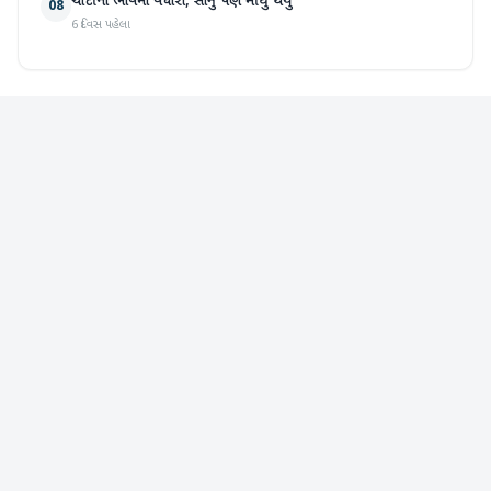
ચાંદીના ભાવમાં વધારો, સોનું પણ મોંઘુ થયું
08
6 દિવસ પહેલા