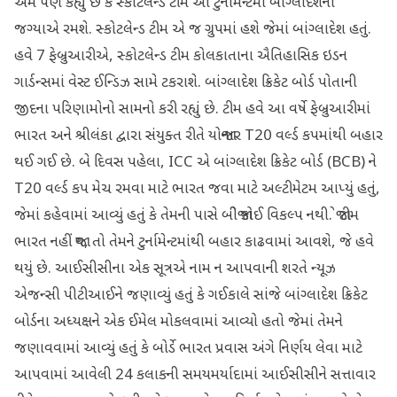
એમ પણ કહ્યું છે કે સ્કોટલેન્ડ ટીમ આ ટુર્નામેન્ટમાં બાંગ્લાદેશની
જગ્યાએ રમશે. સ્કોટલેન્ડ ટીમ એ જ ગ્રુપમાં હશે જેમાં બાંગ્લાદેશ હતું.
હવે 7 ફેબ્રુઆરીએ, સ્કોટલેન્ડ ટીમ કોલકાતાના ઐતિહાસિક ઇડન
ગાર્ડન્સમાં વેસ્ટ ઈન્ડિઝ સામે ટકરાશે. બાંગ્લાદેશ ક્રિકેટ બોર્ડ પોતાની
જીદના પરિણામોનો સામનો કરી રહ્યું છે. ટીમ હવે આ વર્ષે ફેબ્રુઆરીમાં
ભારત અને શ્રીલંકા દ્વારા સંયુક્ત રીતે યોજાનાર T20 વર્લ્ડ કપમાંથી બહાર
થઈ ગઈ છે. બે દિવસ પહેલા, ICC એ બાંગ્લાદેશ ક્રિકેટ બોર્ડ (BCB) ને
T20 વર્લ્ડ કપ મેચ રમવા માટે ભારત જવા માટે અલ્ટીમેટમ આપ્યું હતું,
જેમાં કહેવામાં આવ્યું હતું કે તેમની પાસે બીજો કોઈ વિકલ્પ નથી. જો ટીમ
ભારત નહીં જાય, તો તેમને ટુર્નામેન્ટમાંથી બહાર કાઢવામાં આવશે, જે હવે
થયું છે. આઈસીસીના એક સૂત્રએ નામ ન આપવાની શરતે ન્યૂઝ
એજન્સી પીટીઆઈને જણાવ્યું હતું કે ગઈકાલે સાંજે બાંગ્લાદેશ ક્રિકેટ
બોર્ડના અધ્યક્ષને એક ઈમેલ મોકલવામાં આવ્યો હતો જેમાં તેમને
જણાવવામાં આવ્યું હતું કે બોર્ડે ભારત પ્રવાસ અંગે નિર્ણય લેવા માટે
આપવામાં આવેલી 24 કલાકની સમયમર્યાદામાં આઈસીસીને સત્તાવાર