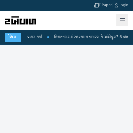
E-Paper
|
Login
ર પ્રહાર કર્યા
બ્રેકિંગ
●
હિંમતનગરમાં રહસ્યમય વાયરસ કે ચાંદીપુરા? 6 બાળકોના મોતથી ફફ