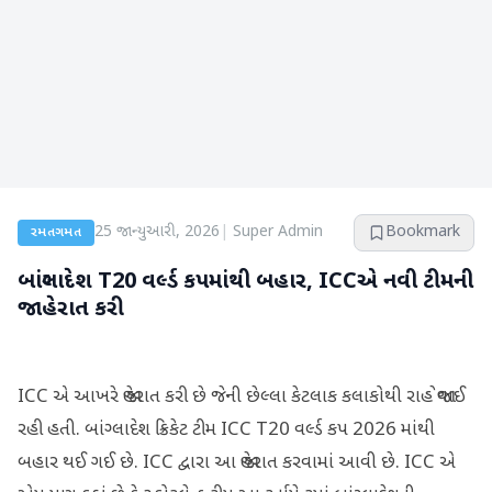
25 જાન્યુઆરી, 2026
|
Super Admin
Bookmark
રમતગમત
બાંગ્લાદેશ T20 વર્લ્ડ કપમાંથી બહાર, ICCએ નવી ટીમની
જાહેરાત કરી
ICC એ આખરે જાહેરાત કરી છે જેની છેલ્લા કેટલાક કલાકોથી રાહ જોવાઈ
રહી હતી. બાંગ્લાદેશ ક્રિકેટ ટીમ ICC T20 વર્લ્ડ કપ 2026 માંથી
બહાર થઈ ગઈ છે. ICC દ્વારા આ જાહેરાત કરવામાં આવી છે. ICC એ