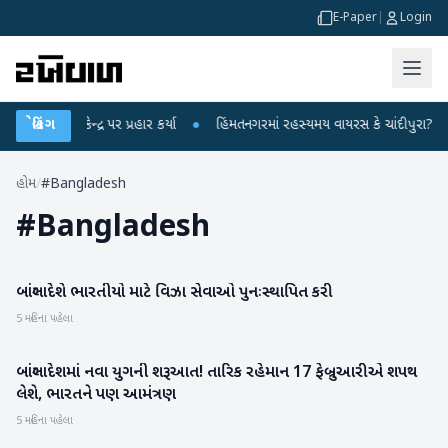
E-Paper
|
Login
ંધીએ કેન્દ્ર પર પ્રહાર કર્યા
બ્રેકિંગ
●
હિંમતનગરમાં રહસ્યમય વાયરસ કે ચાંદીપુરા? 6 બાળ
હોમ
/
#Bangladesh
#
Bangladesh
બાંગ્લાદેશે ભારતીયો માટે વિઝા સેવાઓ પુનઃસ્થાપિત કરી
રાષ્ટ્રીય
5 મહિના પહેલા
બાંગ્લાદેશમાં નવા યુગની શરૂઆત! તારિક રહેમાન 17 ફેબ્રુઆરીએ શપથ
રાષ્ટ્રીય
લેશે, ભારતને પણ આમંત્રણ
5 મહિના પહેલા