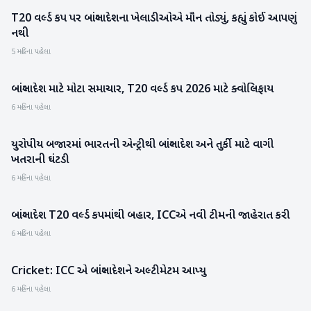
T20 વર્લ્ડ કપ પર બાંગ્લાદેશના ખેલાડીઓએ મૌન તોડ્યું, કહ્યું કોઈ આપણું
રમતગમત
નથી
5 મહિના પહેલા
બાંગ્લાદેશ માટે મોટા સમાચાર, T20 વર્લ્ડ કપ 2026 માટે ક્વોલિફાય
રમતગમત
6 મહિના પહેલા
યુરોપીય બજારમાં ભારતની એન્ટ્રીથી બાંગ્લાદેશ અને તુર્કી માટે વાગી
રાષ્ટ્રીય
ખતરાની ઘંટડી
6 મહિના પહેલા
બાંગ્લાદેશ T20 વર્લ્ડ કપમાંથી બહાર, ICCએ નવી ટીમની જાહેરાત કરી
રમતગમત
6 મહિના પહેલા
Cricket: ICC એ બાંગ્લાદેશને અલ્ટીમેટમ આપ્યુ
રમતગમત
6 મહિના પહેલા