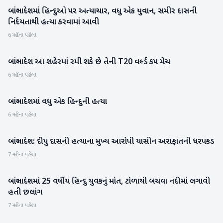
બાંગ્લાદેશમાં હિન્દુઓ પર અત્યાચાર, વધુ એક યુવાન, સમીર દાસની
આંતરરાષ્ટ્રીય
નિર્દયતાથી હત્યા કરવામાં આવી
6 મહિના પહેલા
બાંગ્લાદેશ આ શહેરમાં રમી શકે છે તેની T20 વર્લ્ડ કપ મેચ
રમતગમત
6 મહિના પહેલા
બાંગ્લાદેશમાં વધુ એક હિન્દુની હત્યા
આંતરરાષ્ટ્રીય
6 મહિના પહેલા
બાંગ્લાદેશ: દીપુ દાસની હત્યાના મુખ્ય આરોપી યાસીન અરાફાતની ધરપકડ
રાષ્ટ્રીય
7 મહિના પહેલા
બાંગ્લાદેશમાં 25 વર્ષીય હિન્દુ યુવકનું મોત, ટોળાથી બચવા નદીમાં લગાવી
આંતરરાષ્ટ્રીય
હતી છલાંગ
7 મહિના પહેલા