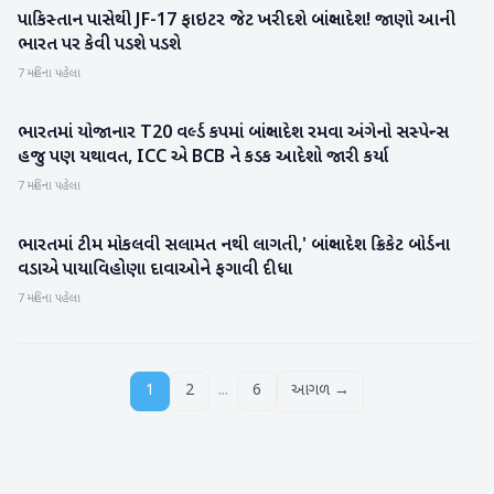
પાકિસ્તાન પાસેથી JF-17 ફાઇટર જેટ ખરીદશે બાંગ્લાદેશ! જાણો આની
આંતરરાષ્ટ્રીય
ભારત પર કેવી પડશે પડશે
7 મહિના પહેલા
ભારતમાં યોજાનાર T20 વર્લ્ડ કપમાં બાંગ્લાદેશ રમવા અંગેનો સસ્પેન્સ
રમતગમત
હજુ પણ યથાવત, ICC એ BCB ને કડક આદેશો જારી કર્યા
7 મહિના પહેલા
ભારતમાં ટીમ મોકલવી સલામત નથી લાગતી,' બાંગ્લાદેશ ક્રિકેટ બોર્ડના
રમતગમત
વડાએ પાયાવિહોણા દાવાઓને ફગાવી દીધા
7 મહિના પહેલા
...
1
2
6
આગળ →