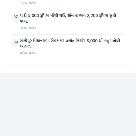
1 દિવસ પહેલા
ચાંદી 5,000 રૂપિયા મોંઘી થઈ, સોનાના ભાવ 2,200 રૂપિયા સુધી
07
વધ્યા
2 દિવસ પહેલા
બાંકીપુર વિધાનસભા બેઠક પર પ્રશાંત કિશોર 8,000 થી વધુ મતોથી
08
આગળ
4 દિવસ પહેલા