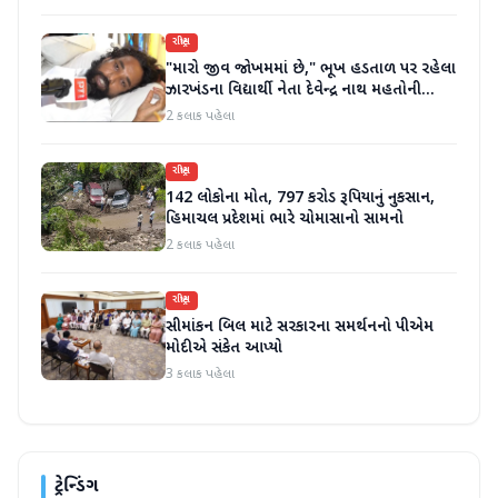
રાષ્ટ્રીય
"મારો જીવ જોખમમાં છે," ભૂખ હડતાળ પર રહેલા
ઝારખંડના વિદ્યાર્થી નેતા દેવેન્દ્ર નાથ મહતોની
તબિયત ખરાબ
2 કલાક પહેલા
રાષ્ટ્રીય
142 લોકોના મોત, 797 કરોડ રૂપિયાનું નુકસાન,
હિમાચલ પ્રદેશમાં ભારે ચોમાસાનો સામનો
2 કલાક પહેલા
રાષ્ટ્રીય
સીમાંકન બિલ માટે સરકારના સમર્થનનો પીએમ
મોદીએ સંકેત આપ્યો
3 કલાક પહેલા
ટ્રેન્ડિંગ