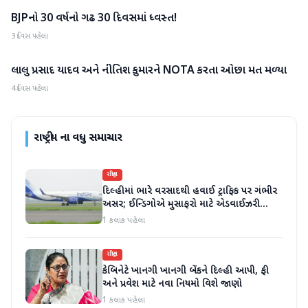
BJPનો 30 વર્ષનો ગઢ 30 દિવસમાં ધ્વસ્ત!
રાષ્ટ્રીય
3 દિવસ પહેલા
લાલુ પ્રસાદ યાદવ અને નીતિશ કુમારને NOTA કરતા ઓછા મત મળ્યા
રાષ્ટ્રીય
4 દિવસ પહેલા
રાષ્ટ્રીય
ના વધુ સમાચાર
રાષ્ટ્રીય
દિલ્હીમાં ભારે વરસાદથી હવાઈ ટ્રાફિક પર ગંભીર
અસર; ઈન્ડિગોએ મુસાફરો માટે એડવાઈઝરી
જાહેર કરી
1 કલાક પહેલા
રાષ્ટ્રીય
કેબિનેટે ખાનગી ખાનગી બેંકને દિલ્હી આપી, ફી
અને પ્રવેશ માટે નવા નિયમો વિશે જાણો
1 કલાક પહેલા