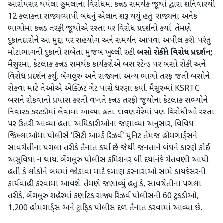
આરોપસર થયેલા હુમલાના વિરોધમાં કન્નડ સમર્થક જૂથો દ્વારા શનિવારથી
12 કલાકના રાજ્યવ્યાપી બંધનું એલાન શરૂ થયું હતું. રાજ્યના અનેક
ભાગોમાં કન્નડ તરફી જૂથોએ રસ્તા પર વિરોધ પ્રદર્શનો કર્યા. તેમણે
દુકાનદારોને આ મુદ્દા પર સહયોગ અને સમર્થન આપવા અપીલ કરી. પરંતુ
મોટાભાગની દુકાનો રાબેતા મુજબ ખુલ્લી રહી
બસો રોકીને વિરોધ પ્રદર્શન;
મૈસુરમાં, કેટલાક કન્નડ સમર્થક કાર્યકરોએ બસ સ્ટેન્ડ પર બસો રોકી અને
વિરોધ પ્રદર્શન કર્યું. બેંગલુરુ અને રાજ્યના અન્ય ભાગો તરફ જતી બસોને
રોકવા માટે તેઓએ એક્ઝિટ ગેટ પાસે ધરણા કર્યા. મૈસુરુમાં KSRTC
બસને રોકવાનો પ્રયાસ કરતી વખતે કન્નડ તરફી જૂથોના કેટલાક સભ્યોને
નિવારક કસ્ટડીમાં લેવામાં આવ્યા હતા. દાવણગેરેમાં પણ વિરોધીઓ રસ્તા
પર ઉતરી આવ્યા હતા. અધિકારીઓના જણાવ્યા અનુસાર, વિવિધ
જિલ્લાઓમાં પોલીસે 'સિટી આર્મ્ડ રિઝર્વ' યુનિટ તેમજ હોમગાર્ડ્સને
સાવચેતીના પગલા તરીકે તૈનાત કર્યા છે જેથી જનતાને બંધને કારણે કોઈ
અસુવિધા ન થાય. બેંગલુરુ પોલીસ કમિશનર બી દયાનંદે ચેતવણી આપી
હતી કે લોકોને બંધમાં જોડાવા માટે દબાણ કરનારાઓ સામે કાયદેસરની
કાર્યવાહી કરવામાં આવશે. તેમણે જણાવ્યું હતું કે, સાવચેતીના પગલા
તરીકે, બેંગલુરુ શહેરમાં કર્ણાટક રાજ્ય રિઝર્વ પોલીસની 60 ટુકડીઓ,
1,200 હોમગાર્ડ્સ અને ટ્રાફિક પોલીસ દળ તૈનાત કરવામાં આવ્યા છે.