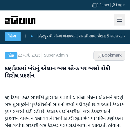
E-Paper
|
Login
જારી કરી
બ્રેકિંગ
●
સિદ્ધપુરથી બોમ્બ બનાવવાની સામગ્રી સાથે જૈશના 5 શંકાસ્પદ આતંકી ઝડપા
22 માર્ચ, 2025
|
Super Admin
Bookmark
રાષ્ટ્રીય
કર્ણાટકમાં બંધનું એલાન બસ સ્ટેન્ડ પર બસો રોકી
વિરોધ પ્રદર્શન
કર્ણાટકમાં કન્નડ સમર્થકો દ્વારા આપવામાં આવેલા બંધના એલાનને કારણે
બસ મુસાફરોને મુશ્કેલીઓનો સામનો કરવો પડી રહ્યો છે. રાજ્યમાં કેટલાક
રૂટ પર બસો દોડી રહી છે. કેટલાક પ્રદર્શનકારીઓ બસ કંડક્ટર અને
ડ્રાઇવરને વાહન ન ચલાવવાની અપીલ કરી રહ્યા છે.ગયા મહિને કર્ણાટકના
બેલાગવીમાં સરકારી બસ કંડક્ટર પર મરાઠી ભાષા ન આવડતી હોવાના