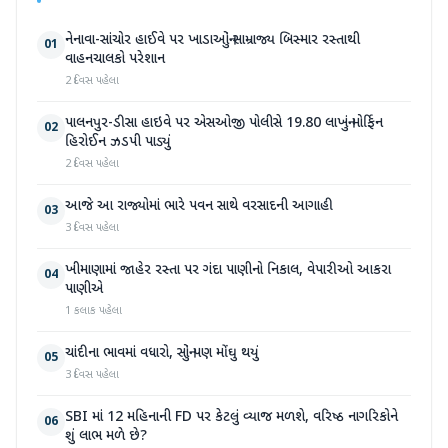
નેનાવા-સાંચોર હાઈવે પર ખાડાઓનું સામ્રાજ્ય બિસ્માર રસ્તાથી
01
વાહનચાલકો પરેશાન
2 દિવસ પહેલા
પાલનપુર-ડીસા હાઇવે પર એસઓજી પોલીસે 19.80 લાખનું મોર્ફિન
02
હિરોઈન ઝડપી પાડ્યું
2 દિવસ પહેલા
આજે આ રાજ્યોમાં ભારે પવન સાથે વરસાદની આગાહી
03
3 દિવસ પહેલા
ખીમાણામાં જાહેર રસ્તા પર ગંદા પાણીનો નિકાલ, વેપારીઓ આકરા
04
પાણીએ
1 કલાક પહેલા
ચાંદીના ભાવમાં વધારો, સોનું પણ મોંઘુ થયું
05
3 દિવસ પહેલા
SBI માં 12 મહિનાની FD પર કેટલું વ્યાજ મળશે, વરિષ્ઠ નાગરિકોને
06
શું લાભ મળે છે?