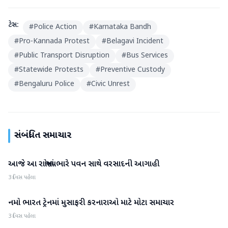
ટેગ્સ:
#
Police Action
#
Karnataka Bandh
#
Pro-Kannada Protest
#
Belagavi Incident
#
Public Transport Disruption
#
Bus Services
#
Statewide Protests
#
Preventive Custody
#
Bengaluru Police
#
Civic Unrest
સંબંધિત સમાચાર
આજે આ રાજ્યોમાં ભારે પવન સાથે વરસાદની આગાહી
રાષ્ટ્રીય
3 દિવસ પહેલા
નમો ભારત ટ્રેનમાં મુસાફરી કરનારાઓ માટે મોટા સમાચાર
રાષ્ટ્રીય
3 દિવસ પહેલા