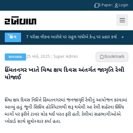
E-Paper
|
Login
GC-NET પરીક્ષા લીકના આરોપો પર રાહુલ ગાંધીએ કેન્દ્ર પર પ્રહાર કર્યા
બ્રેકિંગ
●
હિંમતનગરમા
25 માર્ચ, 2025
|
Super Admin
Bookmark
સાબરકાંઠા
હિંમતનગર ખાતે વિશ્વ ક્ષય દિવસ અંતર્ગત જાગૃતિ રેલી
યોજાઈ
વિશ્વ ક્ષય દિવસ નિમિત્તે હિંમતનગરમાં જનજાગૃતિ રેલીનું આયોજન કરવામાં
આવ્યું હતું. જૂની સિવિલ હોસ્પિટલથી શરૂ થયેલી આ રેલી શહેરના વિવિધ
માર્ગો પર ફરીને ટાવર ચોક થઈ પરત ફરી હતી. રેલીમાં સહભાગીઓએ
પ્લેકાર્ડ સાથે સૂત્રોચ્ચાર કર્યા હતા.