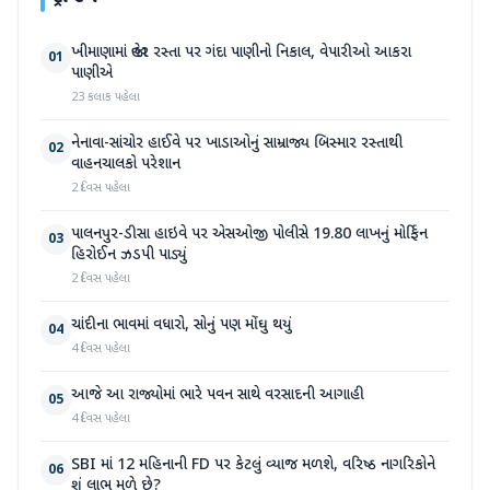
ખીમાણામાં જાહેર રસ્તા પર ગંદા પાણીનો નિકાલ, વેપારીઓ આકરા
01
પાણીએ
23 કલાક પહેલા
નેનાવા-સાંચોર હાઈવે પર ખાડાઓનું સામ્રાજ્ય બિસ્માર રસ્તાથી
02
વાહનચાલકો પરેશાન
2 દિવસ પહેલા
પાલનપુર-ડીસા હાઇવે પર એસઓજી પોલીસે 19.80 લાખનું મોર્ફિન
03
હિરોઈન ઝડપી પાડ્યું
2 દિવસ પહેલા
ચાંદીના ભાવમાં વધારો, સોનું પણ મોંઘુ થયું
04
4 દિવસ પહેલા
આજે આ રાજ્યોમાં ભારે પવન સાથે વરસાદની આગાહી
05
4 દિવસ પહેલા
SBI માં 12 મહિનાની FD પર કેટલું વ્યાજ મળશે, વરિષ્ઠ નાગરિકોને
06
શું લાભ મળે છે?