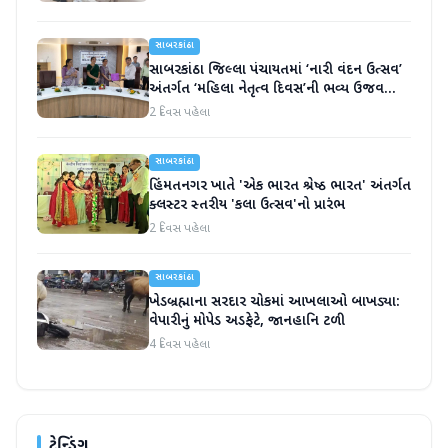
સાબરકાંઠા
સાબરકાંઠા જિલ્લા પંચાયતમાં ‘નારી વંદન ઉત્સવ’
અંતર્ગત ‘મહિલા નેતૃત્વ દિવસ’ની ભવ્ય ઉજવણી
કરાઈ
2 દિવસ પહેલા
સાબરકાંઠા
હિંમતનગર ખાતે 'એક ભારત શ્રેષ્ઠ ભારત' અંતર્ગત
ક્લસ્ટર સ્તરીય 'કલા ઉત્સવ'નો પ્રારંભ
2 દિવસ પહેલા
સાબરકાંઠા
ખેડબ્રહ્માના સરદાર ચોકમાં આખલાઓ બાખડ્યા:
વેપારીનું મોપેડ અડફેટે, જાનહાનિ ટળી
4 દિવસ પહેલા
ટ્રેન્ડિંગ