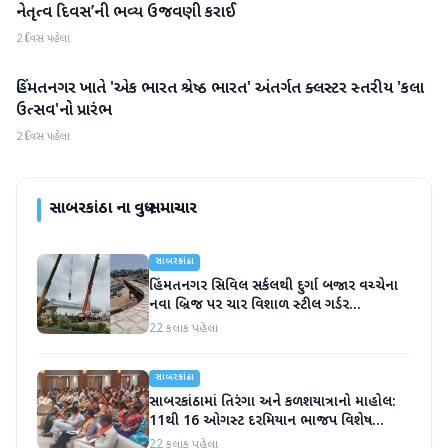
નેતૃત્વ દિવસ’ની ભવ્ય ઉજવણી કરાઈ
2 દિવસ પહેલા
હિંમતનગર ખાતે 'એક ભારત શ્રેષ્ઠ ભારત' અંતર્ગત ક્લસ્ટર સ્તરીય 'કલા
સાબરકાંઠા
ઉત્સવ'નો પ્રારંભ
2 દિવસ પહેલા
સાબરકાંઠા
ના વધુ સમાચાર
સાબરકાંઠા
હિંમતનગર સિવિલ સર્કલથી દુર્ગા બજાર વચ્ચેના
નવા બ્રિજ પર ચાર વિશાળ સ્ટીલ ગર્ડર
સફળતાપૂર્વક લોન્ચ
22 કલાક પહેલા
સાબરકાંઠા
સાબરકાંઠામાં તિરંગા અને કળશયાત્રાનો માહોલ:
11થી 16 ઓગસ્ટ દરમિયાન ભાજપ વિશેષ
કાર્યક્રમો યોજશે
22 કલાક પહેલા