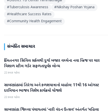
#
District TB Center Himmatnagar
#
Tuberculosis Awareness
#
Nikshay Poshan Yojana
#
Healthcare Success Rates
#
Community Health Engagement
સંબંધિત સમાચાર
હિંમતનગર સિવિલ સર્કલથી દુર્ગા બજાર વચ્ચેના નવા બ્રિજ પર ચાર
સાબરકાંઠા
વિશાળ સ્ટીલ ગર્ડર સફળતાપૂર્વક લોન્ચ
22 કલાક પહેલા
સાબરકાંઠામાં તિરંગા અને કળશયાત્રાનો માહોલ: 11થી 16 ઓગસ્ટ
સાબરકાંઠા
દરમિયાન ભાજપ વિશેષ કાર્યક્રમો યોજશે
22 કલાક પહેલા
સાબરકાંઠા જિલ્લા પંચાયતમાં ‘નારી વંદન ઉત્સવ’ અંતર્ગત ‘મહિલા
સાબરકાંઠા