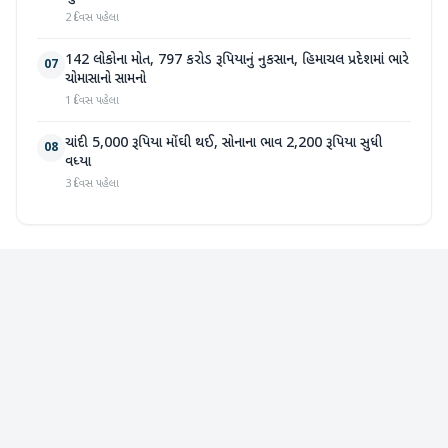
2 દિવસ પહેલા
142 લોકોના મોત, 797 કરોડ રૂપિયાનું નુકસાન, હિમાચલ પ્રદેશમાં ભારે
07
ચોમાસાનો સામનો
1 દિવસ પહેલા
ચાંદી 5,000 રૂપિયા મોંઘી થઈ, સોનાના ભાવ 2,200 રૂપિયા સુધી
08
વધ્યા
3 દિવસ પહેલા