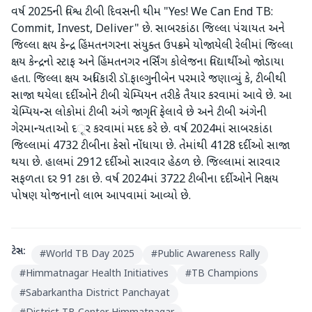
વર્ષ 2025ની વિશ્વ ટીબી દિવસની થીમ "Yes! We Can End TB:
Commit, Invest, Deliver" છે. સાબરકાંઠા જિલ્લા પંચાયત અને
જિલ્લા ક્ષય કેન્દ્ર હિંમતનગરના સંયુક્ત ઉપક્રમે યોજાયેલી રેલીમાં જિલ્લા
ક્ષય કેન્દ્રનો સ્ટાફ અને હિંમતનગર નર્સિંગ કોલેજના વિદ્યાર્થીઓ જોડાયા
હતા. જિલ્લા ક્ષય અધિકારી ડૉ.ફાલ્ગુનીબેન પરમારે જણાવ્યું કે, ટીબીથી
સાજા થયેલા દર્દીઓને ટીબી ચેમ્પિયન તરીકે તૈયાર કરવામાં આવે છે. આ
ચેમ્પિયન્સ લોકોમાં ટીબી અંગે જાગૃતિ ફેલાવે છે અને ટીબી અંગેની
ગેરમાન્યતાઓ દूર કરવામાં મદદ કરે છે. વર્ષ 2024માં સાબરકાંઠા
જિલ્લામાં 4732 ટીબીના કેસો નોંધાયા છે. તેમાંથી 4128 દર્દીઓ સાજા
થયા છે. હાલમાં 2912 દર્દીઓ સારવાર હેઠળ છે. જિલ્લામાં સારવાર
સફળતા દર 91 ટકા છે. વર્ષ 2024માં 3722 ટીબીના દર્દીઓને નિક્ષય
પોષણ યોજનાનો લાભ આપવામાં આવ્યો છે.
ટેગ્સ:
#
World TB Day 2025
#
Public Awareness Rally
#
Himmatnagar Health Initiatives
#
TB Champions
#
Sabarkantha District Panchayat