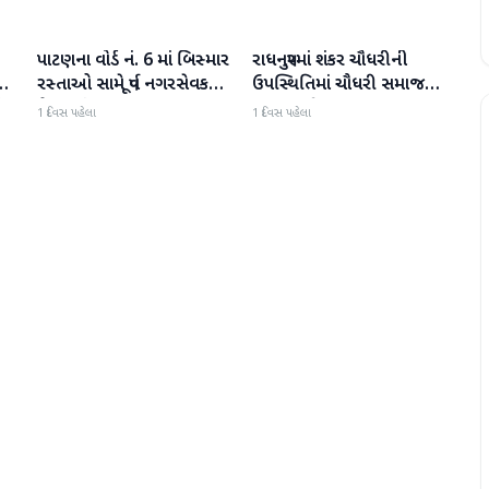
પાટણના વોર્ડ નં. 6 માં બિસ્માર
રાધનપુરમાં શંકર ચૌધરીની
પાટણ
પાટણ
ી
રસ્તાઓ સામે પૂર્વ નગરસેવક
ઉપસ્થિતિમાં ચૌધરી સમાજની
ી
મેદાનમાં
સભા મળી
1 દિવસ પહેલા
1 દિવસ પહેલા