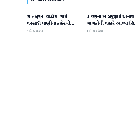
સાંતલપુરના વાઢીયા ગામે
પાટણના ખાલકપુરામાં અનાથ
પાટણ
પાટણ
વરસાદી પાણીના કહેરથી
બાળકોની વહારે આવ્યા સિટ
ગ્રામજનો હાલાકીમાં
'એ' ડિવિઝન PI અને તેમન
1 દિવસ પહેલા
1 દિવસ પહેલા
ટીમ, માનવતા મહેકી