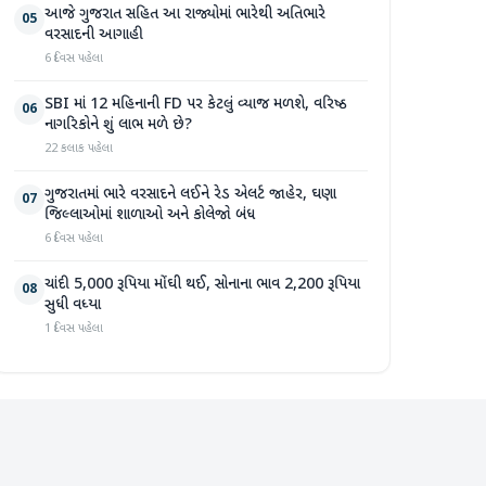
આજે ગુજરાત સહિત આ રાજ્યોમાં ભારેથી અતિભારે
05
વરસાદની આગાહી
6 દિવસ પહેલા
SBI માં 12 મહિનાની FD પર કેટલું વ્યાજ મળશે, વરિષ્ઠ
06
નાગરિકોને શું લાભ મળે છે?
22 કલાક પહેલા
ગુજરાતમાં ભારે વરસાદને લઈને રેડ એલર્ટ જાહેર, ઘણા
07
જિલ્લાઓમાં શાળાઓ અને કોલેજો બંધ
6 દિવસ પહેલા
ચાંદી 5,000 રૂપિયા મોંઘી થઈ, સોનાના ભાવ 2,200 રૂપિયા
08
સુધી વધ્યા
1 દિવસ પહેલા