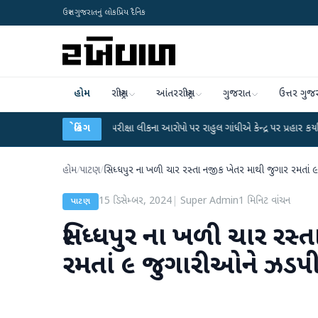
ઉત્તર ગુજરાતનું લોકપ્રિય દૈનિક
હોમ
રાષ્ટ્રીય
આંતરરાષ્ટ્રીય
ગુજરાત
ઉત્તર ગુજ
UGC-NET પરીક્ષા લીકના આરોપો પર રાહુલ ગાંધીએ કેન્દ્ર પર પ્રહાર કર્યા
બ્રેકિંગ
●
હિંમતનગ
હોમ
/
પાટણ
/
સિધ્ધપુર ના ખળી ચાર રસ્તા નજીક ખેતર માથી જુગાર રમતાં
15 ડિસેમ્બર, 2024
|
Super Admin
1
મિનિટ વાંચન
પાટણ
સિધ્ધપુર ના ખળી ચાર રસ્
રમતાં ૯ જુગારીઓને ઝડપ