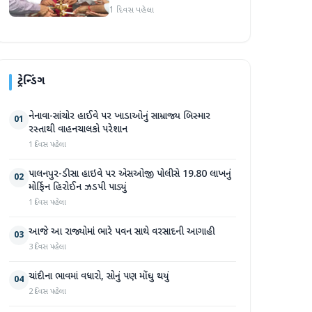
સભા મળી
1 દિવસ પહેલા
ટ્રેન્ડિંગ
નેનાવા-સાંચોર હાઈવે પર ખાડાઓનું સામ્રાજ્ય બિસ્માર
01
રસ્તાથી વાહનચાલકો પરેશાન
1 દિવસ પહેલા
પાલનપુર-ડીસા હાઇવે પર એસઓજી પોલીસે 19.80 લાખનું
02
મોર્ફિન હિરોઈન ઝડપી પાડ્યું
1 દિવસ પહેલા
આજે આ રાજ્યોમાં ભારે પવન સાથે વરસાદની આગાહી
03
3 દિવસ પહેલા
ચાંદીના ભાવમાં વધારો, સોનું પણ મોંઘુ થયું
04
2 દિવસ પહેલા