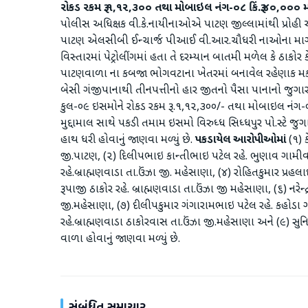
રોકડ રકમ રૂ.૧
,
૧૨
,
૩૦૦ તથા મોબાઇલ નંગ-૦૮ કિં.રૂ.૪૦
,
૦૦૦ મળ
પોલીસ અધિક્ષક વી.કે.નાયીનાઓએ પાટણ જીલ્લામાંથી પ્રોહી અન
પાટણ એલસીબી ઈન્ચાર્જ પીઆઈ વી.આર.ચૌધરી નાઓના માર્ગદ
વિસ્તારમાં પેટ્રોલીંગમાં હતા તે દરમ્યાન બાતમી મળેલ કે ઠાક
પાટણવાળા ના કબજા ભોગવટાના ખેતરમાં બનાવેલ રહેણાક મકા
બેસી ગંજીપાનાથી તીનપત્તીનો હાર જીતનો પૈસા પાનાનો જુગાર
કુલ-૦૯ ઇસમોને રોકડ રકમ રૂ.૧,૧૨,૩૦૦/- તથા મોબાઇલ નંગ-૦૮ 
મુદ્દામાલ સાથે પકડી તમામ ઇસમો વિરુધ્ધ સિધ્ધપુર પો.સ્ટે 
હાથ ધરી હોવાનું જાણવા મળ્યું છે.
પકડાયેલ આરોપીઓમાં
(૧) 
જી.પાટણ, (૨) દિલીપભાઇ કાન્તીભાઇ પટેલ રહે. ભુણાવ ગામીવ
રહે.બ્રાહ્મણવાડા તા.ઉંઝા જી. મહેસાણા, (૪) રોહિતકુમાર પ્રહ
રૂપાજી ઠાકોર રહે. બ્રાહ્મણવાડા તા.ઉંઝા જી મહેસાણા, (૬) નરેન્
જી.મહેસાણા, (૭) દીલીપકુમાર ગંગારામભાઇ પટેલ રહે. કહોડા 
રહે.બ્રાહ્મણવાડા ઠાકોરવાસ તા.ઉંઝા જી.મહેસાણા અને (૯) સુ
વાળા હોવાનું જાણવા મળ્યું છે.
સંબંધિત સમાચાર