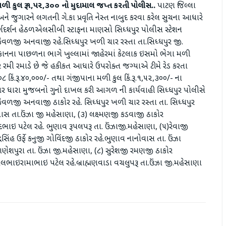
ી કુલ રૂ.૧
,
૫૨
,
૩૦૦ નો મુદામાલ જપ્ત કરતી પોલીસ..
પાટણ જિલ્લા
ે જુગારને લગતની ગે.કા પ્રવૃતિ નેસ્ત નાબુદ કરવા કરેલ સુચના આધારે
ર્શન હેઠળએલસીબી સ્ટાફના માણસો સિધ્ધપુર પોલીસ સ્ટેશન
ોર કેવળજી અનવાજી રહે.સિધ્ધપુર ખળી ચાર રસ્તા તા.સિધ્ધપુર જી.
નના પાછળના ભાગે ખુલ્લામાં જાહેરમાં કેટલાક ઇસમો ભેગા મળી
 રમી રમાડે છે જે હકીકત આધારે ઉપરોક્ત જગ્યાએ ટીમે રેડ કરતા
કિં.રૂ.૪૦,૦૦૦/- તથા ગંજીપાના મળી કુલ કિં.રૂ.૧,૫૨,૩૦૦/- ના
જુગાર ધારા મુજબનો ગુનો દાખલ કરી આગળ ની કાર્યવાહી સિધ્ધપુર પોલીસે
કેવળજી અનવાજી ઠાકોર રહે. સિધ્ધપુર ખળી ચાર રસ્તા તા. સિધ્ધપુર
ાસ તા.ઉંઝા જી મહેસાણા, (૩) લક્ષ્મણજી કડવાજી ઠાકોર
લાદભાઇ પટેલ રહે. ભુણાવ રૂપલપરૂ તા. ઉંઝાજી.મહેસાણા, (૫)રેવાજી
દ્રસિંહ ઉર્ફે કનુજી ગોવિંદજી ઠાકોર રહે.ભુણાવ નાનોવાસ તા. ઉંઝા
ગણેશપુરા તા. ઉંઝા જી.મહેસાણા, (૮) સુરેશજી રમણજી ઠાકોર
નિલભાઇરામાભાઇ પટેલ રહે.બ્રાહ્મણવાડા વચલુપરૂ તા.ઉંઝા જી.મહેસાણા