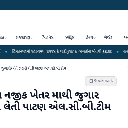
રાત
રાજકારણ
બિઝનેસ
સ્પોર્ટ્સ
હેલ્થ
ગેજેટ
અન
રમાં રહસ્યમય વાયરસ કે ચાંદીપુરા? 6 બાળકોના મોતથી ફફડાટ
●
હવામાન વિભાગે 18 
 ૯ જુગારીઓને ઝડપી લેતી પાટણ એલ.સી.બી.ટીમ
Bookmark
તા નજીક ખેતર માથી જુગાર
ી લેતી પાટણ એલ.સી.બી.ટીમ