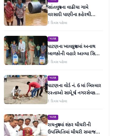
સાંતલપુરના વાઢીયા ગામે
વરસાદી પાણીના કહેરથી
ગ્રામજનો હાલાકીમાં
1 દિવસ પહેલા
પાટણ
પાટણના ખાલકપુરામાં અનાથ
બાળકોની વહારે આવ્યા સિટી
'એ' ડિવિઝન PI અને તેમની
1 દિવસ પહેલા
ટીમ, માનવતા મહેકી
પાટણ
પાટણના વોર્ડ નં. 6 માં બિસ્માર
રસ્તાઓ સામે પૂર્વ નગરસેવક
મેદાનમાં
1 દિવસ પહેલા
પાટણ
રાધનપુરમાં શંકર ચૌધરીની
ઉપસ્થિતિમાં ચૌધરી સમાજની