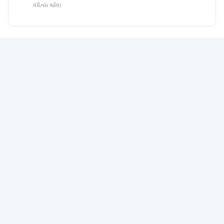
4 દિવસ પહેલા