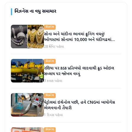
બિઝનેસ
ના વધુ સમાચાર
બિઝનેસ
સોના અને ચાંદીના ભાવમાં ક્રૂનિંગ વધવું!
ઓગસ્ટમાં સોનામાં 10,000 અને ચંદીગઢમાં
20,000 મોટી સંખ્યામાં વધારો થયો
28 મિનિટ પહેલા
બિઝનેસ
રશિયા પર કડક પ્રતિબંધો લાદવાથી ક્રૂડ ઓઇલ
સપ્લાય પર જોખમ વધ્યું
3 કલાક પહેલા
બિઝનેસ
પેટ્રોલમાં ઇથેનોલ પછી, હવે CNGમાં બાયોગેસ
ભેળવવાની તૈયારી
1 દિવસ પહેલા
બિઝનેસ