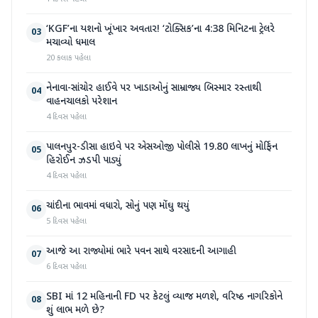
‘KGF’ના યશનો ખૂંખાર અવતાર! ‘ટોક્સિક’ના 4:38 મિનિટના ટ્રેલરે
03
મચાવ્યો ધમાલ
20 કલાક પહેલા
નેનાવા-સાંચોર હાઈવે પર ખાડાઓનું સામ્રાજ્ય બિસ્માર રસ્તાથી
04
વાહનચાલકો પરેશાન
4 દિવસ પહેલા
પાલનપુર-ડીસા હાઇવે પર એસઓજી પોલીસે 19.80 લાખનું મોર્ફિન
05
હિરોઈન ઝડપી પાડ્યું
4 દિવસ પહેલા
ચાંદીના ભાવમાં વધારો, સોનું પણ મોંઘુ થયું
06
5 દિવસ પહેલા
આજે આ રાજ્યોમાં ભારે પવન સાથે વરસાદની આગાહી
07
6 દિવસ પહેલા
SBI માં 12 મહિનાની FD પર કેટલું વ્યાજ મળશે, વરિષ્ઠ નાગરિકોને
08
શું લાભ મળે છે?