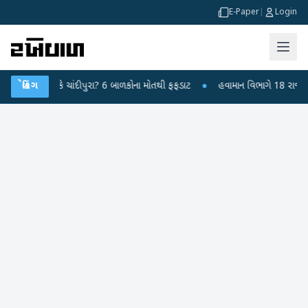
E-Paper
|
Login
યરસ કે ચાંદીપુરા? 6 બાળકોના મોતથી ફફડાટ
બ્રેકિંગ
●
હવામાન વિભાગે 18 રાજ્યો માટે ભાર