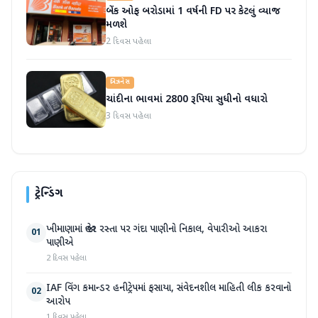
બેંક ઓફ બરોડામાં 1 વર્ષની FD પર કેટલું વ્યાજ
મળશે
2 દિવસ પહેલા
બિઝનેસ
ચાંદીના ભાવમાં 2800 રૂપિયા સુધીનો વધારો
3 દિવસ પહેલા
ટ્રેન્ડિંગ
ખીમાણામાં જાહેર રસ્તા પર ગંદા પાણીનો નિકાલ, વેપારીઓ આકરા
01
પાણીએ
2 દિવસ પહેલા
IAF વિંગ કમાન્ડર હનીટ્રેપમાં ફસાયા, સંવેદનશીલ માહિતી લીક કરવાનો
02
આરોપ
1 દિવસ પહેલા