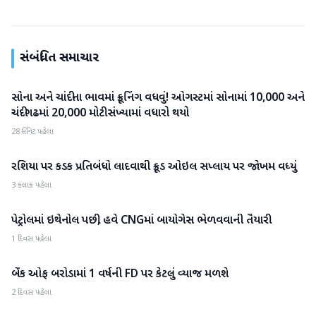
સંબંધિત સમાચાર
સોના અને ચાંદીના ભાવમાં ક્રૂનિંગ વધવું! ઓગસ્ટમાં સોનામાં 10,000 અને
બિઝનેસ
ચંદીગઢમાં 20,000 મોટી સંખ્યામાં વધારો થયો
28 મિનિટ પહેલા
રશિયા પર કડક પ્રતિબંધો લાદવાથી ક્રૂડ ઓઇલ સપ્લાય પર જોખમ વધ્યું
બિઝનેસ
3 કલાક પહેલા
પેટ્રોલમાં ઇથેનોલ પછી, હવે CNGમાં બાયોગેસ ભેળવવાની તૈયારી
બિઝનેસ
1 દિવસ પહેલા
બેંક ઓફ બરોડામાં 1 વર્ષની FD પર કેટલું વ્યાજ મળશે
બિઝનેસ
2 દિવસ પહેલા