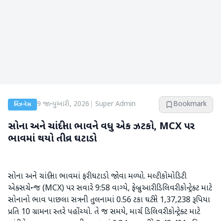
9 જાન્યુઆરી, 2026
|
Super Admin
Bookmark
બિઝનેસ
સોના અને ચાંદીના ભાવને વધુ એક ઝટકો, MCX પર
ભાવમાં થયો તીવ્ર ઘટાડો
સોના અને ચાંદીના ભાવમાં ફરી ઘટાડો જોવા મળ્યો. મલ્ટી કોમોડિટી
એક્સચેન્જ (MCX) પર સવારે 9:58 વાગ્યે, ફેબ્રુઆરી ડિલિવરી કોન્ટ્રેક્ટ માટે
સોનાનો ભાવ પાછલા સત્રની તુલનામાં 0.56 ટકા ઘટીને 1,37,238 રૂપિયા
પ્રતિ 10 ગ્રામના સ્તરે પહોંચ્યો. તે જ સમયે, માર્ચ ડિલિવરી કોન્ટ્રેક્ટ માટે