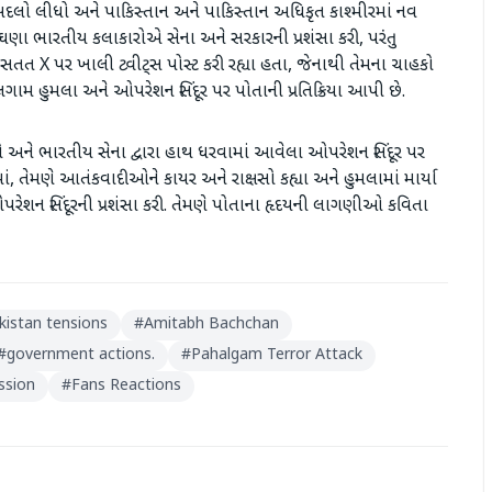
 બદલો લીધો અને પાકિસ્તાન અને પાકિસ્તાન અધિકૃત કાશ્મીરમાં નવ
 ભારતીય કલાકારોએ સેના અને સરકારની પ્રશંસા કરી, પરંતુ
ત X પર ખાલી ટ્વીટ્સ પોસ્ટ કરી રહ્યા હતા, જેનાથી તેમના ચાહકો
મ હુમલા અને ઓપરેશન સિંદૂર પર પોતાની પ્રતિક્રિયા આપી છે.
કો અને ભારતીય સેના દ્વારા હાથ ધરવામાં આવેલા ઓપરેશન સિંદૂર પર
માં, તેમણે આતંકવાદીઓને કાયર અને રાક્ષસો કહ્યા અને હુમલામાં માર્યા
ે ઓપરેશન સિંદૂરની પ્રશંસા કરી. તેમણે પોતાના હૃદયની લાગણીઓ કવિતા
kistan tensions
#
Amitabh Bachchan
#
government actions.
#
Pahalgam Terror Attack
ssion
#
Fans Reactions