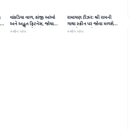
ા
વાંકડિયા વાળ, કાંજી આંખો
રામાયણ ટીઝર: શ્રી રામની
મનોરંજન
મનોરંજન
:
અને અદ્ભુત ફિટનેસ, જોધા
ગાથા સ્ક્રીન પર જોવા મળશે,
ી
અકબરની રુકૈયા બેગમ 13
રણબીર કપૂરની ફિલ્મ
4 મહિના પહેલા
4 મહિના પહેલા
વર્ષમાં જરાય બદલાઈ નથી
'રામાયણ પાર્ટ 1'નું ટીઝર
અદભૂત છે