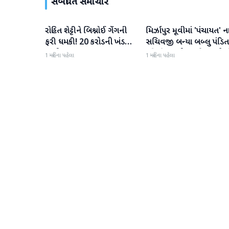
સંબંધિત સમાચાર
રોહિત શેટ્ટીને બિશ્નોઈ ગેંગની
મિર્ઝાપુર મૂવીમાં 'પંચાયત' ન
મનોરંજન
મનોરંજન
ફરી ધમકી! 20 કરોડની ખંડણી
સચિવજી બન્યા બબ્લુ પંડિત
માંગી
રવિ કિશનની ધમાકેદાર એન્ટ્ર
1 મહિના પહેલા
1 મહિના પહેલા