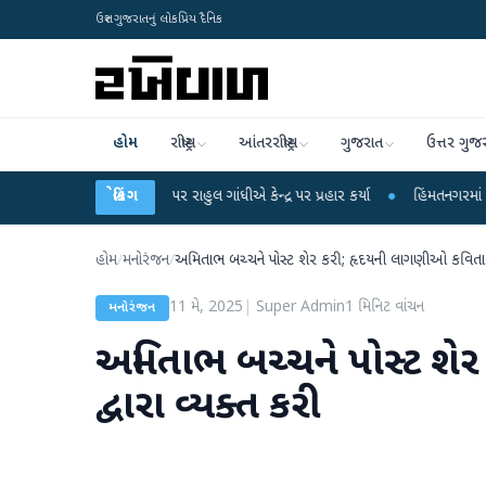
ઉત્તર ગુજરાતનું લોકપ્રિય દૈનિક
હોમ
રાષ્ટ્રીય
આંતરરાષ્ટ્રીય
ગુજરાત
ઉત્તર ગુજ
કના આરોપો પર રાહુલ ગાંધીએ કેન્દ્ર પર પ્રહાર કર્યા
બ્રેકિંગ
●
હિંમતનગરમાં રહસ્યમય વાયરસ 
હોમ
/
મનોરંજન
/
અમિતાભ બચ્ચને પોસ્ટ શેર કરી; હૃદયની લાગણીઓ કવિતા દ્
11 મે, 2025
|
Super Admin
1
મિનિટ વાંચન
મનોરંજન
અમિતાભ બચ્ચને પોસ્ટ શે
દ્વારા વ્યક્ત કરી