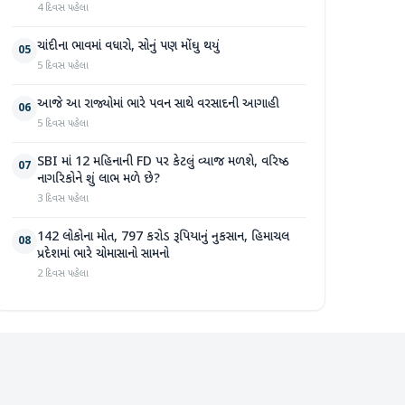
4 દિવસ પહેલા
ચાંદીના ભાવમાં વધારો, સોનું પણ મોંઘુ થયું
05
5 દિવસ પહેલા
આજે આ રાજ્યોમાં ભારે પવન સાથે વરસાદની આગાહી
06
5 દિવસ પહેલા
SBI માં 12 મહિનાની FD પર કેટલું વ્યાજ મળશે, વરિષ્ઠ
07
નાગરિકોને શું લાભ મળે છે?
3 દિવસ પહેલા
142 લોકોના મોત, 797 કરોડ રૂપિયાનું નુકસાન, હિમાચલ
08
પ્રદેશમાં ભારે ચોમાસાનો સામનો
2 દિવસ પહેલા