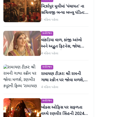
મિર્ઝાપુર મૂવીમાં 'પંચાયત' ના
સચિવજી બન્યા બબ્લુ પંડિત:
રવિ કિશનની ધમાકેદાર એન્ટ્રી
1 મહિના પહેલા
મનોરંજન
વાંકડિયા વાળ, કાંજી આંખો
અને અદ્ભુત ફિટનેસ, જોધા
અકબરની રુકૈયા બેગમ 13
4 મહિના પહેલા
વર્ષમાં જરાય બદલાઈ નથી
મનોરંજન
રામાયણ ટીઝર: શ્રી રામની
ગાથા સ્ક્રીન પર જોવા મળશે,
રણબીર કપૂરની ફિલ્મ
4 મહિના પહેલા
'રામાયણ પાર્ટ 1'નું ટીઝર
અદભૂત છે
મનોરંજન
બોક્સ ઓફિસ પર સફળતા
વચ્ચે રણવીર સિંહની 2024 X