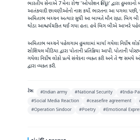
ભારતીય સેનાએ 7 મેના રોજ 'ઓપરેશન સિંદૂર' દ્વારા હુમલાનો
આતંકવાદી છાવણીઓનો નાશ કર્યો. ભારતના આ પગલા પછી, ઘણા
અમિતાભ બચ્ચન અત્યાર સુધી આ બાબતે મૌન રહ્યા. બિગ બી સત
થોડા આશ્ચર્યચકિત થઈ ગયા હતા. હવે બિગ બીએ આખરે પહેલગા
અમિતાભ બચ્ચને પહેલગામ હુમલામાં માર્યા ગયેલા નિર્દોષ લો
સોશિયલ મીડિયા દ્વારા પોતાની પ્રતિક્રિયા આપી. પોતાની પોસ્ટ
ગયેલા નિર્દોષ લોકો પ્રત્યે સંવેદના વ્યક્ત કરી અને તે જ સમય
દ્વારા વ્યક્ત કરી.
ટેગ્સ:
#
Indian army
#
National Security
#
India-Pa
#
Social Media Reaction
#
ceasefire agreement
#
Operation Sindoor
#
Poetry
#
Emotional Expre