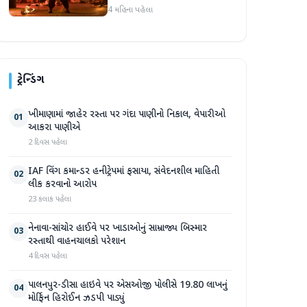
પોસ્ટ 'ધૂરંધરને 'વ્યક્તિગત' કહે
4 મહિના પહેલા
છે, ફરી એકવાર ચર્ચામાં
ટ્રેન્ડિંગ
ખીમાણામાં જાહેર રસ્તા પર ગંદા પાણીનો નિકાલ, વેપારીઓ
01
આકરા પાણીએ
2 દિવસ પહેલા
IAF વિંગ કમાન્ડર હનીટ્રેપમાં ફસાયા, સંવેદનશીલ માહિતી
02
લીક કરવાનો આરોપ
23 કલાક પહેલા
નેનાવા-સાંચોર હાઈવે પર ખાડાઓનું સામ્રાજ્ય બિસ્માર
03
રસ્તાથી વાહનચાલકો પરેશાન
4 દિવસ પહેલા
પાલનપુર-ડીસા હાઇવે પર એસઓજી પોલીસે 19.80 લાખનું
04
મોર્ફિન હિરોઈન ઝડપી પાડ્યું