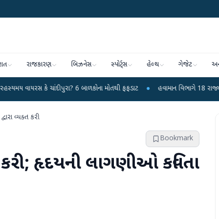
રાત
રાજકારણ
બિઝનેસ
સ્પોર્ટ્સ
હેલ્થ
ગેજેટ
અન
કે ચાંદીપુરા? 6 બાળકોના મોતથી ફફડાટ
●
હવામાન વિભાગે 18 રાજ્યો માટે ભારે વર
વારા વ્યક્ત કરી
Bookmark
ર કરી; હૃદયની લાગણીઓ કવિતા