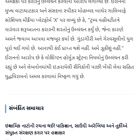
અમેરિકા પર કરારનું ઉલ્લંઘન કરવાનો આરોપ લગાવ્યો છે. ઈરાનના
મુખ્ય વાટાઘાટકાર અને સંસદના સ્પીકર મોહમ્મદ બાઘેર ગાલિબાફે
સોશિયલ મીડિયા પ્લેટફોર્મ 'X' પર લખ્યું છે કે, "ટ્રમ્પ વહીવટીતંત્રે
વારંવાર શરૂઆતના કરારની શરતોનું ઉલ્લંઘન કર્યું છે, જેના કારણે
અમને જવાબ આપવા મજબૂર કર્યા છે. ગુંડાગીરી અને ગેરવસૂલીનો યુગ
પૂરો થઈ ગયો છે. આનાથી કંઈ પ્રાપ્ત થશે નહીં. અમે ઝૂકીશું નહીં."
ઈરાનનો આરોપ છે કે વોશિંગ્ટન હોર્મુઝ સ્ટ્રેટના નિયમોનું ઉલ્લંઘન કરી
રહ્યું છે અને લેબનોનમાંથી ઇઝરાયેલી સૈનિકોની પાછી ખેંચી લેવા સહિત
યુદ્ધવિરામનો અમલ કરવામાં નિષ્ફળ ગયું છે.
સંબંધિત સમાચાર
ઇસ્લામિક નાટોની રચના થઈ! પાકિસ્તાન, સાઉદી અરેબિયા અને તુર્કીએ
આંતરરાષ્ટ્રીય
સંયુક્ત સંરક્ષણ કરાર પર હસ્તાક્ષર