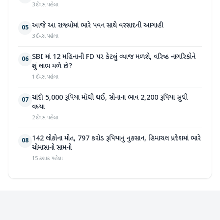
3 દિવસ પહેલા
આજે આ રાજ્યોમાં ભારે પવન સાથે વરસાદની આગાહી
05
3 દિવસ પહેલા
SBI માં 12 મહિનાની FD પર કેટલું વ્યાજ મળશે, વરિષ્ઠ નાગરિકોને
06
શું લાભ મળે છે?
1 દિવસ પહેલા
ચાંદી 5,000 રૂપિયા મોંઘી થઈ, સોનાના ભાવ 2,200 રૂપિયા સુધી
07
વધ્યા
2 દિવસ પહેલા
142 લોકોના મોત, 797 કરોડ રૂપિયાનું નુકસાન, હિમાચલ પ્રદેશમાં ભારે
08
ચોમાસાનો સામનો
15 કલાક પહેલા