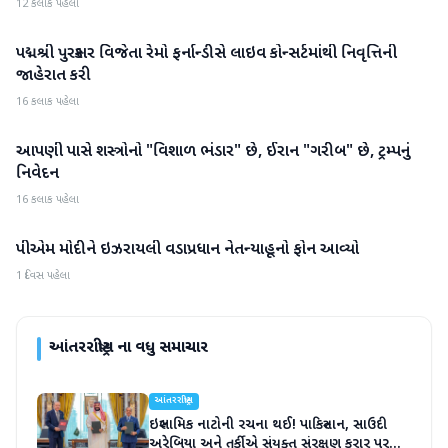
12 કલાક પહેલા
પદ્મશ્રી પુરસ્કાર વિજેતા રેમો ફર્નાન્ડીસે લાઇવ કોન્સર્ટમાંથી નિવૃત્તિની
આંતરરાષ્ટ્રીય
જાહેરાત કરી
16 કલાક પહેલા
આપણી પાસે શસ્ત્રોનો "વિશાળ ભંડાર" છે, ઈરાન "ગરીબ" છે, ટ્રમ્પનું
આંતરરાષ્ટ્રીય
નિવેદન
16 કલાક પહેલા
પીએમ મોદીને ઇઝરાયલી વડાપ્રધાન નેતન્યાહૂનો ફોન આવ્યો
આંતરરાષ્ટ્રીય
1 દિવસ પહેલા
આંતરરાષ્ટ્રીય
ના વધુ સમાચાર
આંતરરાષ્ટ્રીય
ઇસ્લામિક નાટોની રચના થઈ! પાકિસ્તાન, સાઉદી
અરેબિયા અને તુર્કીએ સંયુક્ત સંરક્ષણ કરાર પર