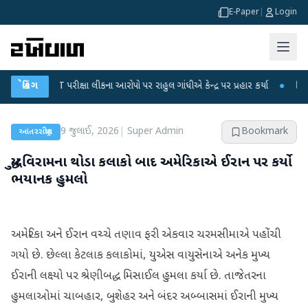
E-Paper
|
Login
-NET પરીક્ષા લીકના આરોપો પર રાહુલ ગાંધીએ કેન્દ્ર પર પ્રહાર કર્યા
બ્રેકિંગ
●
હિંમતનગરમાં
9 જુલાઈ, 2026
|
Super Admin
Bookmark
આંતરરાષ્ટ્રીય
યુદ્ધવિરામના થોડા કલાકો બાદ અમેરિકાએ ઈરાન પર કર્યો
ભયાનક હુમલો
અમેરિકા અને ઈરાન વચ્ચે તણાવ ફરી એકવાર ચરમસીમાએ પહોંચી
ગયો છે. છેલ્લા કેટલાક કલાકોમાં, યુએસ વાયુસેનાએ અનેક મુખ્ય
ઈરાની લક્ષ્યો પર શ્રેણીબદ્ધ મિસાઈલ હુમલા કર્યા છે. તાજેતરના
હુમલાઓમાં ચાબહાર, બુશેહર અને બંદર અબ્બાસમાં ઈરાની મુખ્ય