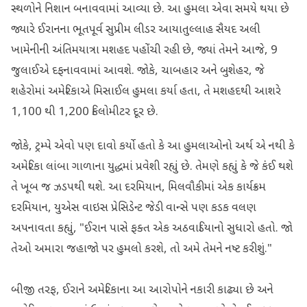
સ્થળોને નિશાન બનાવવામાં આવ્યા છે. આ હુમલા એવા સમયે થયા છે
જ્યારે ઈરાનના ભૂતપૂર્વ સુપ્રીમ લીડર આયાતુલ્લાહ સૈયદ અલી
ખામેનીની અંતિમયાત્રા મશહદ પહોંચી રહી છે, જ્યાં તેમને આજે, 9
જુલાઈએ દફનાવવામાં આવશે. જોકે, ચાબહાર અને બુશેહર, જે
શહેરોમાં અમેરિકાએ મિસાઈલ હુમલા કર્યા હતા, તે મશહદથી આશરે
1,100 થી 1,200 કિલોમીટર દૂર છે.
જોકે, ટ્રમ્પે એવો પણ દાવો કર્યો હતો કે આ હુમલાઓનો અર્થ એ નથી કે
અમેરિકા લાંબા ગાળાના યુદ્ધમાં પ્રવેશી રહ્યું છે. તેમણે કહ્યું કે જે કંઈ થશે
તે ખૂબ જ ઝડપથી થશે. આ દરમિયાન, મિલવૌકીમાં એક કાર્યક્રમ
દરમિયાન, યુએસ વાઇસ પ્રેસિડેન્ટ જેડી વાન્સે પણ કડક વલણ
અપનાવતા કહ્યું, "ઈરાન પાસે ફક્ત એક અઠવાડિયાનો સુધારો હતો. જો
તેઓ અમારા જહાજો પર હુમલો કરશે, તો અમે તેમને નષ્ટ કરીશું."
બીજી તરફ, ઈરાને અમેરિકાના આ આરોપોને નકારી કાઢ્યા છે અને