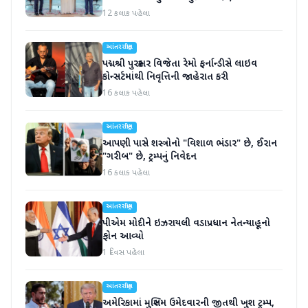
હસ્તાક્ષર
12 કલાક પહેલા
આંતરરાષ્ટ્રીય
પદ્મશ્રી પુરસ્કાર વિજેતા રેમો ફર્નાન્ડીસે લાઇવ
કોન્સર્ટમાંથી નિવૃત્તિની જાહેરાત કરી
16 કલાક પહેલા
આંતરરાષ્ટ્રીય
આપણી પાસે શસ્ત્રોનો "વિશાળ ભંડાર" છે, ઈરાન
"ગરીબ" છે, ટ્રમ્પનું નિવેદન
16 કલાક પહેલા
આંતરરાષ્ટ્રીય
પીએમ મોદીને ઇઝરાયલી વડાપ્રધાન નેતન્યાહૂનો
ફોન આવ્યો
1 દિવસ પહેલા
આંતરરાષ્ટ્રીય
અમેરિકામાં મુસ્લિમ ઉમેદવારની જીતથી ખુશ ટ્રમ્પ,