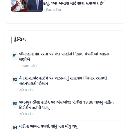
કહ્યું, 'આ અમારા માટે સારા સમાચાર છે'
1 દિવસ પહેલા
ટ્રેન્ડિંગ
ખીમાણામાં જાહેર રસ્તા પર ગંદા પાણીનો નિકાલ, વેપારીઓ આકરા
01
પાણીએ
15 કલાક પહેલા
નેનાવા-સાંચોર હાઈવે પર ખાડાઓનું સામ્રાજ્ય બિસ્માર રસ્તાથી
02
વાહનચાલકો પરેશાન
2 દિવસ પહેલા
પાલનપુર-ડીસા હાઇવે પર એસઓજી પોલીસે 19.80 લાખનું મોર્ફિન
03
હિરોઈન ઝડપી પાડ્યું
2 દિવસ પહેલા
ચાંદીના ભાવમાં વધારો, સોનું પણ મોંઘુ થયું
04