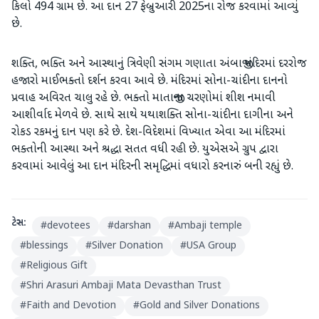
કિલો 494 ગ્રામ છે. આ દાન 27 ફેબ્રુઆરી 2025ના રોજ કરવામાં આવ્યું
છે.
શક્તિ, ભક્તિ અને આસ્થાનું ત્રિવેણી સંગમ ગણાતા અંબાજી મંદિરમાં દરરોજ
હજારો માઈભક્તો દર્શન કરવા આવે છે. મંદિરમાં સોના-ચાંદીના દાનનો
પ્રવાહ અવિરત ચાલુ રહે છે. ભક્તો માતાજીના ચરણોમાં શીશ નમાવી
આશીર્વાદ મેળવે છે. સાથે સાથે યથાશક્તિ સોના-ચાંદીના દાગીના અને
રોકડ રકમનું દાન પણ કરે છે. દેશ-વિદેશમાં વિખ્યાત એવા આ મંદિરમાં
ભક્તોની આસ્થા અને શ્રદ્ધા સતત વધી રહી છે. યુએસએ ગ્રુપ દ્વારા
કરવામાં આવેલું આ દાન મંદિરની સમૃદ્ધિમાં વધારો કરનારું બની રહ્યું છે.
ટેગ્સ:
#
devotees
#
darshan
#
Ambaji temple
#
blessings
#
Silver Donation
#
USA Group
#
Religious Gift
#
Shri Arasuri Ambaji Mata Devasthan Trust
#
Faith and Devotion
#
Gold and Silver Donations