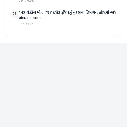
2 દિવસ પહેલા
142 લોકોના મોત, 797 કરોડ રૂપિયાનું નુકસાન, હિમાચલ પ્રદેશમાં ભારે
08
ચોમાસાનો સામનો
9 કલાક પહેલા