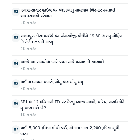
નેનાવા-સાંચોર હાઈવે પર ખાડાઓનું સામ્રાજ્ય બિસ્માર રસ્તાથી
02
વાહનચાલકો પરેશાન
2 દિવસ પહેલા
પાલનપુર-ડીસા હાઇવે પર એસઓજી પોલીસે 19.80 લાખનું મોર્ફિન
03
હિરોઈન ઝડપી પાડ્યું
2 દિવસ પહેલા
આજે આ રાજ્યોમાં ભારે પવન સાથે વરસાદની આગાહી
04
3 દિવસ પહેલા
ચાંદીના ભાવમાં વધારો, સોનું પણ મોંઘુ થયું
05
3 દિવસ પહેલા
SBI માં 12 મહિનાની FD પર કેટલું વ્યાજ મળશે, વરિષ્ઠ નાગરિકોને
06
શું લાભ મળે છે?
1 દિવસ પહેલા
ચાંદી 5,000 રૂપિયા મોંઘી થઈ, સોનાના ભાવ 2,200 રૂપિયા સુધી
07
વધ્યા