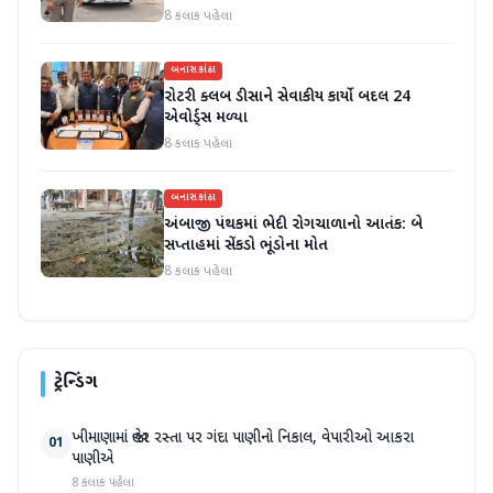
8 કલાક પહેલા
બનાસકાંઠા
રોટરી ક્લબ ડીસાને સેવાકીય કાર્યો બદલ 24
એવોર્ડ્સ મળ્યા
8 કલાક પહેલા
બનાસકાંઠા
અંબાજી પંથકમાં ભેદી રોગચાળાનો આતંક: બે
સપ્તાહમાં સેંકડો ભૂંડોના મોત
8 કલાક પહેલા
ટ્રેન્ડિંગ
ખીમાણામાં જાહેર રસ્તા પર ગંદા પાણીનો નિકાલ, વેપારીઓ આકરા
01
પાણીએ
8 કલાક પહેલા