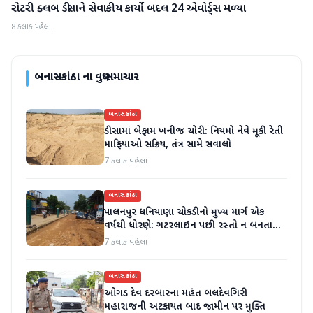
રોટરી ક્લબ ડીસાને સેવાકીય કાર્યો બદલ 24 એવોર્ડ્સ મળ્યા
બનાસકાંઠા
8 કલાક પહેલા
બનાસકાંઠા
ના વધુ સમાચાર
બનાસકાંઠા
ડીસામાં બેફામ ખનીજ ચોરી: નિયમો નેવે મૂકી રેતી
માફિયાઓ સક્રિય, તંત્ર સામે સવાલો
7 કલાક પહેલા
બનાસકાંઠા
પાલનપુર ધનિયાણા ચોકડીનો મુખ્ય માર્ગ એક
વર્ષથી ધોરણે: ગટરલાઇન પછી રસ્તો ન બનતા
હાલાકી
7 કલાક પહેલા
બનાસકાંઠા
ઓગડ દેવ દરબારના મહંત બલદેવગિરી
મહારાજની અટકાયત બાદ જામીન પર મુક્તિ