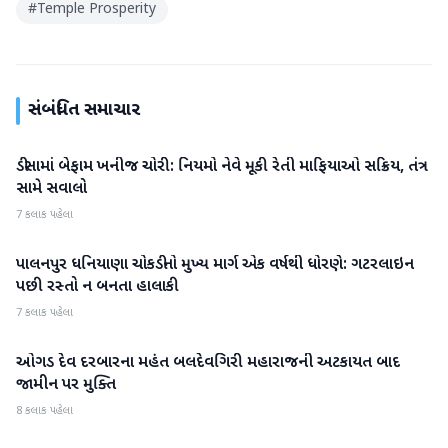
#
Temple Prosperity
સંબંધિત સમાચાર
ડીસામાં બેફામ ખનીજ ચોરી: નિયમો નેવે મૂકી રેતી માફિયાઓ સક્રિય, તંત્ર
બનાસકાંઠા
સામે સવાલો
7 કલાક પહેલા
પાલનપુર ધનિયાણા ચોકડીનો મુખ્ય માર્ગ એક વર્ષથી ધોરણે: ગટરલાઇન
બનાસકાંઠા
પછી રસ્તો ન બનતા હાલાકી
7 કલાક પહેલા
ઓગડ દેવ દરબારના મહંત બલદેવગિરી મહારાજની અટકાયત બાદ
બનાસકાંઠા
જામીન પર મુક્તિ
8 કલાક પહેલા