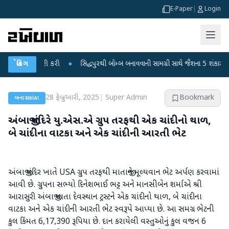
E-Paper
|
Login
તવણી જારી કરી
બ્રેકિંગ
●
સિદ્ધપુરથી બોમ્બ બનાવવાની સામગ્રી સાથે જૈશના 5 શંકાસ્પદ આતંકી
28 ફેબ્રુઆરી, 2025
|
Super Admin
Bookmark
બનાસકાંઠા
અંબાજી મંદિરે યુ.એસ.એ ગ્રુપ તરફથી એક ચાંદીનો થાળ,
બે ચાંદીના વાટકા અને એક ચાંદીની આરતી ભેટ
અંબાજી મંદિર ખાતે USA ગ્રુપ તરફથી માતાજીને મૂલ્યવાન ભેટ અર્પણ કરવામાં
આવી છે. ગ્રુપના સભ્યો દિનેશભાઈ ભટ્ટ અને માનસીબેન શર્માએ શ્રી
આરાસુરી અંબાજી માતા દેવસ્થાન ટ્રસ્ટને એક ચાંદીનો થાળ, બે ચાંદીના
વાટકા અને એક ચાંદીની આરતી ભેટ સ્વરૂપે આપ્યા છે. આ સમગ્ર ભેટની
કુલ કિંમત 6,17,390 રૂપિયા છે. દાન કરાયેલી વસ્તુઓનું કુલ વજન 6