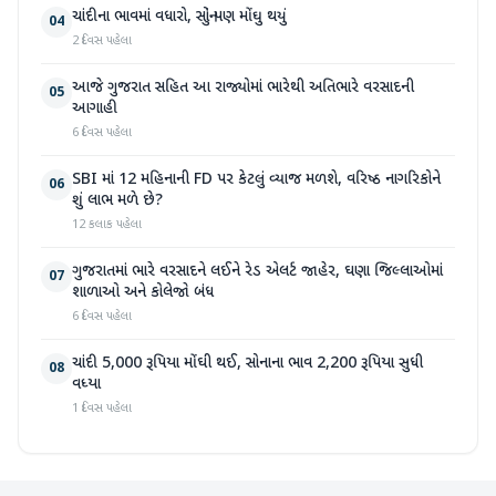
ચાંદીના ભાવમાં વધારો, સોનું પણ મોંઘુ થયું
04
2 દિવસ પહેલા
આજે ગુજરાત સહિત આ રાજ્યોમાં ભારેથી અતિભારે વરસાદની
05
આગાહી
6 દિવસ પહેલા
SBI માં 12 મહિનાની FD પર કેટલું વ્યાજ મળશે, વરિષ્ઠ નાગરિકોને
06
શું લાભ મળે છે?
12 કલાક પહેલા
ગુજરાતમાં ભારે વરસાદને લઈને રેડ એલર્ટ જાહેર, ઘણા જિલ્લાઓમાં
07
શાળાઓ અને કોલેજો બંધ
6 દિવસ પહેલા
ચાંદી 5,000 રૂપિયા મોંઘી થઈ, સોનાના ભાવ 2,200 રૂપિયા સુધી
08
વધ્યા
1 દિવસ પહેલા