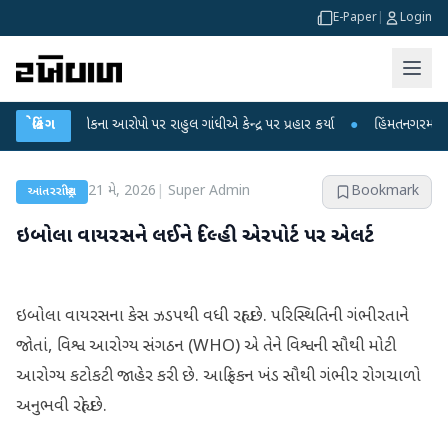
E-Paper
|
Login
ક્ષા લીકના આરોપો પર રાહુલ ગાંધીએ કેન્દ્ર પર પ્રહાર કર્યા
બ્રેકિંગ
●
હિંમતનગરમાં રહસ્યમય
21 મે, 2026
|
Super Admin
Bookmark
આંતરરાષ્ટ્રીય
ઇબોલા વાયરસને લઈને દિલ્હી એરપોર્ટ પર એલર્ટ
ઇબોલા વાયરસના કેસ ઝડપથી વધી રહ્યા છે. પરિસ્થિતિની ગંભીરતાને
જોતાં, વિશ્વ આરોગ્ય સંગઠન (WHO) એ તેને વિશ્વની સૌથી મોટી
આરોગ્ય કટોકટી જાહેર કરી છે. આફ્રિકન ખંડ સૌથી ગંભીર રોગચાળો
અનુભવી રહ્યો છે.