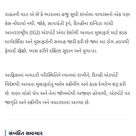
રાહતની વાત એ છે કે ભારતમાં હજુ સુધી ઇબોલા વાયરસનો એક પણ
કેસ નોંધાયો નથી. જોકે, સાવચેતી રૂપે, દિલ્હીના ઇન્દિરા ગાંધી
આંતરરાષ્ટ્રીય (IGI) એરપોર્ટે એવા દેશોથી આવતા મુસાફરો માટે કડક
માર્ગદર્શિકા અને મુસાફરોની સલાહ જારી કરી છે જ્યાં આ રોગ ઝડપથી
ફેલાઈ રહ્યો છે, ખાસ કરીને દક્ષિણ સુદાન અને યુગાન્ડા.
આફ્રિકામાં બગડતી પરિસ્થિતિને ધ્યાનમાં રાખીને, દિલ્હી એરપોર્ટે
વિદેશથી આવતા મુસાફરોનું થર્મલ સ્ક્રીનીંગ અને કડક દેખરેખ શરૂ કરી
છે. ઘણા લોકો ચેપ અને તેના જોખમોથી અજાણ હોવાથી, એરપોર્ટ પર
જાગૃતિ અને સ્ક્રીનીંગ બંને વધારવામાં આવ્યા છે.
સંબંધિત સમાચાર