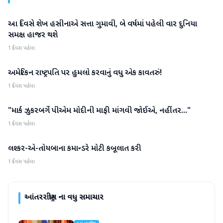
આ દિવસે શેખ હસીનાએ સત્તા ગુમાવી, બે વર્ષમાં પહેલી વાર દુનિયા
આંતરરાષ્ટ્રીય
સમક્ષ હાજર થશે
1 દિવસ પહેલા
અમેરિકન રાષ્ટ્રપતિ પર હુમલો કરવાનું વધુ એક કાવતરું!
આંતરરાષ્ટ્રીય
1 દિવસ પહેલા
"માર્ક ઝુકરબર્ગે પીએમ મોદીની માફી માંગવી જોઈએ, નહીંતર..."
આંતરરાષ્ટ્રીય
1 દિવસ પહેલા
લશ્કર-એ-તોયબાના કમાન્ડરે મોટી કબૂલાત કરી
આંતરરાષ્ટ્રીય
1 દિવસ પહેલા
આંતરરાષ્ટ્રીય
ના વધુ સમાચાર