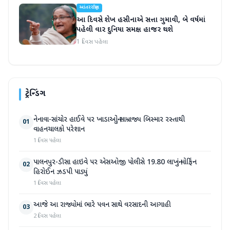
આંતરરાષ્ટ્રીય
આ દિવસે શેખ હસીનાએ સત્તા ગુમાવી, બે વર્ષમાં
પહેલી વાર દુનિયા સમક્ષ હાજર થશે
1 દિવસ પહેલા
ટ્રેન્ડિંગ
નેનાવા-સાંચોર હાઈવે પર ખાડાઓનું સામ્રાજ્ય બિસ્માર રસ્તાથી
01
વાહનચાલકો પરેશાન
1 દિવસ પહેલા
પાલનપુર-ડીસા હાઇવે પર એસઓજી પોલીસે 19.80 લાખનું મોર્ફિન
02
હિરોઈન ઝડપી પાડ્યું
1 દિવસ પહેલા
આજે આ રાજ્યોમાં ભારે પવન સાથે વરસાદની આગાહી
03
2 દિવસ પહેલા