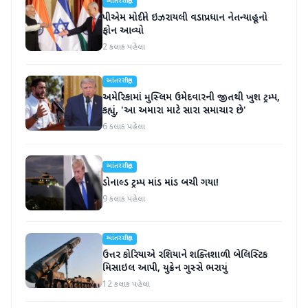
આંતરરાષ્ટ્રીય
પીએમ મોદીને ઇઝરાયલી વડાપ્રધાન નેતન્યાહૂનો
ફોન આવ્યો
2 કલાક પહેલા
આંતરરાષ્ટ્રીય
અમેરિકામાં મુસ્લિમ ઉમેદવારની જીતથી ખુશ ટ્રમ્પ,
કહ્યું, 'આ અમારા માટે સારા સમાચાર છે'
6 કલાક પહેલા
આંતરરાષ્ટ્રીય
ડોનાલ્ડ ટ્રમ્પ માંડ માંડ બચી ગયા!
9 કલાક પહેલા
આંતરરાષ્ટ્રીય
ઉત્તર કોરિયાએ રશિયાને શક્તિશાળી બેલિસ્ટિક
મિસાઇલ આપી, યુક્રેન ગુસ્સે ભરાયું
12 કલાક પહેલા