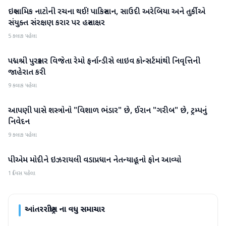
ઇસ્લામિક નાટોની રચના થઈ! પાકિસ્તાન, સાઉદી અરેબિયા અને તુર્કીએ
આંતરરાષ્ટ્રીય
સંયુક્ત સંરક્ષણ કરાર પર હસ્તાક્ષર
5 કલાક પહેલા
પદ્મશ્રી પુરસ્કાર વિજેતા રેમો ફર્નાન્ડીસે લાઇવ કોન્સર્ટમાંથી નિવૃત્તિની
આંતરરાષ્ટ્રીય
જાહેરાત કરી
9 કલાક પહેલા
આપણી પાસે શસ્ત્રોનો "વિશાળ ભંડાર" છે, ઈરાન "ગરીબ" છે, ટ્રમ્પનું
આંતરરાષ્ટ્રીય
નિવેદન
9 કલાક પહેલા
પીએમ મોદીને ઇઝરાયલી વડાપ્રધાન નેતન્યાહૂનો ફોન આવ્યો
આંતરરાષ્ટ્રીય
1 દિવસ પહેલા
આંતરરાષ્ટ્રીય
ના વધુ સમાચાર