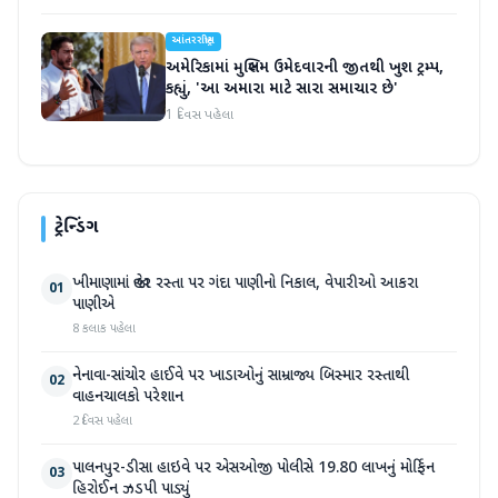
આંતરરાષ્ટ્રીય
અમેરિકામાં મુસ્લિમ ઉમેદવારની જીતથી ખુશ ટ્રમ્પ,
કહ્યું, 'આ અમારા માટે સારા સમાચાર છે'
1 દિવસ પહેલા
ટ્રેન્ડિંગ
ખીમાણામાં જાહેર રસ્તા પર ગંદા પાણીનો નિકાલ, વેપારીઓ આકરા
01
પાણીએ
8 કલાક પહેલા
નેનાવા-સાંચોર હાઈવે પર ખાડાઓનું સામ્રાજ્ય બિસ્માર રસ્તાથી
02
વાહનચાલકો પરેશાન
2 દિવસ પહેલા
પાલનપુર-ડીસા હાઇવે પર એસઓજી પોલીસે 19.80 લાખનું મોર્ફિન
03
હિરોઈન ઝડપી પાડ્યું