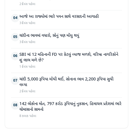
2 દિવસ પહેલા
આજે આ રાજ્યોમાં ભારે પવન સાથે વરસાદની આગાહી
04
3 દિવસ પહેલા
ચાંદીના ભાવમાં વધારો, સોનું પણ મોંઘુ થયું
05
3 દિવસ પહેલા
SBI માં 12 મહિનાની FD પર કેટલું વ્યાજ મળશે, વરિષ્ઠ નાગરિકોને
06
શું લાભ મળે છે?
1 દિવસ પહેલા
ચાંદી 5,000 રૂપિયા મોંઘી થઈ, સોનાના ભાવ 2,200 રૂપિયા સુધી
07
વધ્યા
2 દિવસ પહેલા
142 લોકોના મોત, 797 કરોડ રૂપિયાનું નુકસાન, હિમાચલ પ્રદેશમાં ભારે
08
ચોમાસાનો સામનો
8 કલાક પહેલા