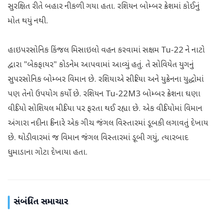
સુરક્ષિત રીતે બહાર નીકળી ગયા હતા. રશિયન બોમ્બર ક્રેશમાં કોઈનું
મોત થયું નથી.
હાઇપરસોનિક કિંજલ મિસાઇલો વહન કરવામાં સક્ષમ Tu-22 ને નાટો
દ્વારા "બેકફાયર" કોડનેમ આપવામાં આવ્યું હતું. તે સોવિયેત યુગનું
સુપરસોનિક બોમ્બર વિમાન છે. રશિયાએ સીરિયા અને યુક્રેનના યુદ્ધોમાં
પણ તેનો ઉપયોગ કર્યો છે. રશિયન Tu-22M3 બોમ્બર ક્રેશના ઘણા
વીડિયો સોશિયલ મીડિયા પર ફરતા થઈ રહ્યા છે. એક વીડિયોમાં વિમાન
અંગારા નદીના કિનારે એક ગીચ જંગલ વિસ્તારમાં ડૂબકી લગાવતું દેખાય
છે. થોડીવારમાં જ વિમાન જંગલ વિસ્તારમાં ડૂબી ગયું, ત્યારબાદ
ધુમાડાના ગોટા દેખાયા હતા.
સંબંધિત સમાચાર