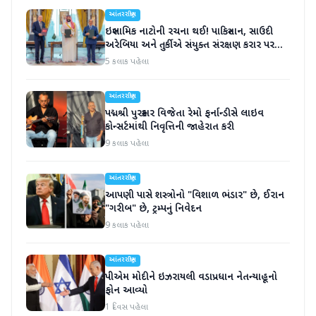
આંતરરાષ્ટ્રીય
ઇસ્લામિક નાટોની રચના થઈ! પાકિસ્તાન, સાઉદી
અરેબિયા અને તુર્કીએ સંયુક્ત સંરક્ષણ કરાર પર
હસ્તાક્ષર
5 કલાક પહેલા
આંતરરાષ્ટ્રીય
પદ્મશ્રી પુરસ્કાર વિજેતા રેમો ફર્નાન્ડીસે લાઇવ
કોન્સર્ટમાંથી નિવૃત્તિની જાહેરાત કરી
9 કલાક પહેલા
આંતરરાષ્ટ્રીય
આપણી પાસે શસ્ત્રોનો "વિશાળ ભંડાર" છે, ઈરાન
"ગરીબ" છે, ટ્રમ્પનું નિવેદન
9 કલાક પહેલા
આંતરરાષ્ટ્રીય
પીએમ મોદીને ઇઝરાયલી વડાપ્રધાન નેતન્યાહૂનો
ફોન આવ્યો
1 દિવસ પહેલા