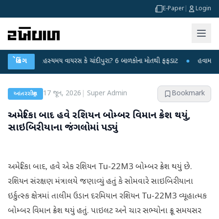
E-Paper
|
Login
નગરમાં રહસ્યમય વાયરસ કે ચાંદીપુરા? 6 બાળકોના મોતથી ફફડાટ
બ્રેકિંગ
●
હવામાન વિભાગે 1
17 જૂન, 2026
|
Super Admin
Bookmark
આંતરરાષ્ટ્રીય
અમેરિકા બાદ હવે રશિયન બોમ્બર વિમાન ક્રેશ થયું,
સાઇબિરીયાના જંગલોમાં પડ્યું
અમેરિકા બાદ, હવે એક રશિયન Tu-22M3 બોમ્બર ક્રેશ થયું છે.
રશિયન સંરક્ષણ મંત્રાલયે જણાવ્યું હતું કે સોમવારે સાઇબિરીયાના
ઇર્કુત્સ્ક ક્ષેત્રમાં તાલીમ ઉડાન દરમિયાન રશિયન Tu-22M3 વ્યૂહાત્મક
બોમ્બર વિમાન ક્રેશ થયું હતું. પાઇલટ અને ચાર સભ્યોના ક્રૂ સમયસર