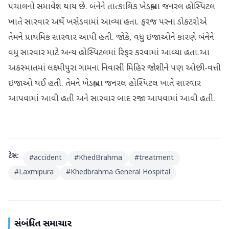
પંચાલનો સમાવેશ થાય છે. બંનેને તાત્કાલિક ખેડબ્રહ્મા જનરલ હોસ્પિટલ
ખાતે સારવાર અર્થે ખસેડવામાં આવ્યા હતા. ફરજ પરના ડોક્ટરોએ
તેમને પ્રાથમિક સારવાર આપી હતી. જોકે, વધુ ઇજાઓને કારણે બંનેને
વધુ સારવાર માટે અન્ય હોસ્પિટલમાં રિફર કરવામાં આવ્યા હતા.આ
અકસ્માતમાં લક્ષ્મીપુરા ગામના નિવાસી મિહિર જોશીને પણ ઓછી-વત્તી
ઇજાઓ થઈ હતી. તેમને ખેડબ્રહ્મા જનરલ હોસ્પિટલ ખાતે સારવાર
આપવામાં આવી હતી અને સારવાર બાદ રજા આપવામાં આવી હતી.
ટેગ્સ:
#
accident
#
KhedBrahma
#
treatment
#
Laxmipura
#
Khedbrahma General Hospital
સંબંધિત સમાચાર