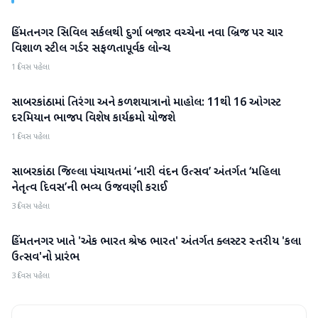
હિંમતનગર સિવિલ સર્કલથી દુર્ગા બજાર વચ્ચેના નવા બ્રિજ પર ચાર
સાબરકાંઠા
વિશાળ સ્ટીલ ગર્ડર સફળતાપૂર્વક લોન્ચ
1 દિવસ પહેલા
સાબરકાંઠામાં તિરંગા અને કળશયાત્રાનો માહોલ: 11થી 16 ઓગસ્ટ
સાબરકાંઠા
દરમિયાન ભાજપ વિશેષ કાર્યક્રમો યોજશે
1 દિવસ પહેલા
સાબરકાંઠા જિલ્લા પંચાયતમાં ‘નારી વંદન ઉત્સવ’ અંતર્ગત ‘મહિલા
સાબરકાંઠા
નેતૃત્વ દિવસ’ની ભવ્ય ઉજવણી કરાઈ
3 દિવસ પહેલા
હિંમતનગર ખાતે 'એક ભારત શ્રેષ્ઠ ભારત' અંતર્ગત ક્લસ્ટર સ્તરીય 'કલા
સાબરકાંઠા
ઉત્સવ'નો પ્રારંભ
3 દિવસ પહેલા