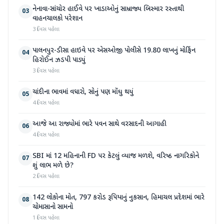
નેનાવા-સાંચોર હાઈવે પર ખાડાઓનું સામ્રાજ્ય બિસ્માર રસ્તાથી
03
વાહનચાલકો પરેશાન
3 દિવસ પહેલા
પાલનપુર-ડીસા હાઇવે પર એસઓજી પોલીસે 19.80 લાખનું મોર્ફિન
04
હિરોઈન ઝડપી પાડ્યું
3 દિવસ પહેલા
ચાંદીના ભાવમાં વધારો, સોનું પણ મોંઘુ થયું
05
4 દિવસ પહેલા
આજે આ રાજ્યોમાં ભારે પવન સાથે વરસાદની આગાહી
06
4 દિવસ પહેલા
SBI માં 12 મહિનાની FD પર કેટલું વ્યાજ મળશે, વરિષ્ઠ નાગરિકોને
07
શું લાભ મળે છે?
2 દિવસ પહેલા
142 લોકોના મોત, 797 કરોડ રૂપિયાનું નુકસાન, હિમાચલ પ્રદેશમાં ભારે
08
ચોમાસાનો સામનો
1 દિવસ પહેલા