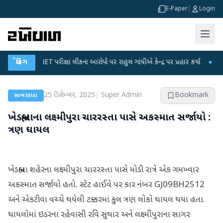
E-Paper
|
Login
UGC-NET પરીક્ષા લીકના આરોપો પર રાહુલ ગાંધીએ કેન્દ્ર પર પ્રહાર કર્યા
બ્રેકિંગ
●
હિંમતનગર
25 ડિસેમ્બર, 2025
|
Super Admin
Bookmark
સાબરકાંઠા
ખેડબ્રહ્માના લક્ષ્મીપુરા ચારરસ્તા પાસે અકસ્માત સર્જાયો :
ત્રણ ઘાયલ
ખેડબ્રહ્મા શહેરના લક્ષ્મીપુરા ચારરસ્તા પાસે મોડી રાત્રે એક ગમખ્વાર
અકસ્માત સર્જાયો હતો. સ્ટેટ હાઈવે પર કાર નંબર GJ09BH2512
અને એકટીવા વચ્ચે થયેલી ટક્કરમાં કુલ ત્રણ લોકો ઘાયલ થયા હતા.
ઘાયલોમાં ઇડરના રહેવાસી રવિ સુથાર અને લક્ષ્મીપુરાના સાગર