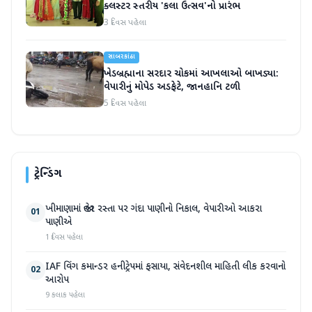
ક્લસ્ટર સ્તરીય 'કલા ઉત્સવ'નો પ્રારંભ
3 દિવસ પહેલા
સાબરકાંઠા
ખેડબ્રહ્માના સરદાર ચોકમાં આખલાઓ બાખડ્યા:
વેપારીનું મોપેડ અડફેટે, જાનહાનિ ટળી
5 દિવસ પહેલા
ટ્રેન્ડિંગ
ખીમાણામાં જાહેર રસ્તા પર ગંદા પાણીનો નિકાલ, વેપારીઓ આકરા
01
પાણીએ
1 દિવસ પહેલા
IAF વિંગ કમાન્ડર હનીટ્રેપમાં ફસાયા, સંવેદનશીલ માહિતી લીક કરવાનો
02
આરોપ
9 કલાક પહેલા