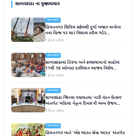
સાબરકાંઠા
ના વધુ સમાચાર
સાબરકાંઠા
હિંમતનગર સિવિલ સર્કલથી દુર્ગા બજાર વચ્ચેના
નવા બ્રિજ પર ચાર વિશાળ સ્ટીલ ગર્ડર
સફળતાપૂર્વક લોન્ચ
1 દિવસ પહેલા
સાબરકાંઠા
સાબરકાંઠામાં તિરંગા અને કળશયાત્રાનો માહોલ:
11થી 16 ઓગસ્ટ દરમિયાન ભાજપ વિશેષ
કાર્યક્રમો યોજશે
1 દિવસ પહેલા
સાબરકાંઠા
સાબરકાંઠા જિલ્લા પંચાયતમાં ‘નારી વંદન ઉત્સવ’
અંતર્ગત ‘મહિલા નેતૃત્વ દિવસ’ની ભવ્ય ઉજવણી
કરાઈ
3 દિવસ પહેલા
સાબરકાંઠા
હિંમતનગર ખાતે 'એક ભારત શ્રેષ્ઠ ભારત' અંતર્ગત