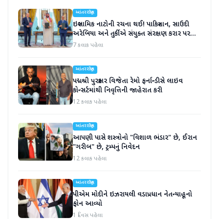
આંતરરાષ્ટ્રીય
ઇસ્લામિક નાટોની રચના થઈ! પાકિસ્તાન, સાઉદી
અરેબિયા અને તુર્કીએ સંયુક્ત સંરક્ષણ કરાર પર
હસ્તાક્ષર
7 કલાક પહેલા
આંતરરાષ્ટ્રીય
પદ્મશ્રી પુરસ્કાર વિજેતા રેમો ફર્નાન્ડીસે લાઇવ
કોન્સર્ટમાંથી નિવૃત્તિની જાહેરાત કરી
12 કલાક પહેલા
આંતરરાષ્ટ્રીય
આપણી પાસે શસ્ત્રોનો "વિશાળ ભંડાર" છે, ઈરાન
"ગરીબ" છે, ટ્રમ્પનું નિવેદન
12 કલાક પહેલા
આંતરરાષ્ટ્રીય
પીએમ મોદીને ઇઝરાયલી વડાપ્રધાન નેતન્યાહૂનો
ફોન આવ્યો
1 દિવસ પહેલા