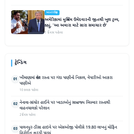
આંતરરાષ્ટ્રીય
અમેરિકામાં મુસ્લિમ ઉમેદવારની જીતથી ખુશ ટ્રમ્પ,
કહ્યું, 'આ અમારા માટે સારા સમાચાર છે'
1 દિવસ પહેલા
ટ્રેન્ડિંગ
ખીમાણામાં જાહેર રસ્તા પર ગંદા પાણીનો નિકાલ, વેપારીઓ આકરા
01
પાણીએ
10 કલાક પહેલા
નેનાવા-સાંચોર હાઈવે પર ખાડાઓનું સામ્રાજ્ય બિસ્માર રસ્તાથી
02
વાહનચાલકો પરેશાન
2 દિવસ પહેલા
પાલનપુર-ડીસા હાઇવે પર એસઓજી પોલીસે 19.80 લાખનું મોર્ફિન
03
હિરોઈન ઝડપી પાડ્યું