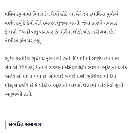
પશ્ચિમ ક્યુબામાં પિનાર ડેલ રિયો હોટેલના મેનેજર ફ્લાવિયા પુપોએ
વર્ણન કર્યું કે કેવી રીતે ઇમારત ધ્રુજવા લાગી, જેના કારણે ગભરાટ
ફેલાયો. "અહીં બધું બરાબર છે. શેરીમાં લોકો થોડા ડરી ગયા છે,"
તેણીએ ફોન પર કહ્યું.
ભૂકંપ ફ્લોરિડા સુધી અનુભવાયો હતો. મિયામીમાં રાષ્ટ્રીય હવામાન
સેવાએ ટ્વિટ કર્યું કે તેમને રાજ્યના દક્ષિણપશ્ચિમ ભાગમાં ભૂકંપના અનેક
અહેવાલો પ્રાપ્ત થયા છે. સોમવારે બપોરે ઘણી સોશિયલ મીડિયા
પોસ્ટ્સ દર્શાવે છે કે લોકોએ ભૂકંપનો આંચકો ઉત્તરમાં ઓર્લાન્ડો સુધી
અનુભવ્યો હતો.
સંબંધિત સમાચાર