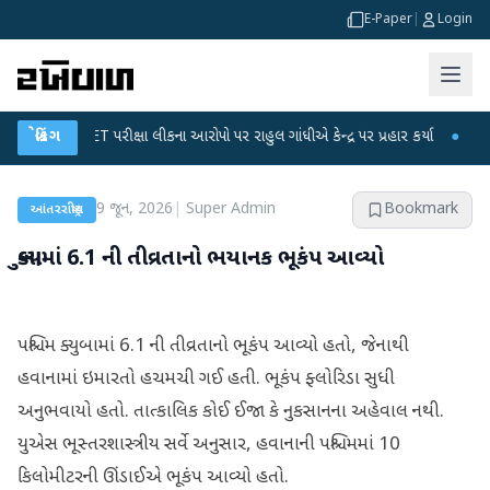
E-Paper
|
Login
UGC-NET પરીક્ષા લીકના આરોપો પર રાહુલ ગાંધીએ કેન્દ્ર પર પ્રહાર કર્યા
બ્રેકિંગ
●
હિંમતનગરમ
9 જૂન, 2026
|
Super Admin
Bookmark
આંતરરાષ્ટ્રીય
ક્યુબામાં 6.1 ની તીવ્રતાનો ભયાનક ભૂકંપ આવ્યો
પશ્ચિમ ક્યુબામાં 6.1 ની તીવ્રતાનો ભૂકંપ આવ્યો હતો, જેનાથી
હવાનામાં ઇમારતો હચમચી ગઈ હતી. ભૂકંપ ફ્લોરિડા સુધી
અનુભવાયો હતો. તાત્કાલિક કોઈ ઈજા કે નુકસાનના અહેવાલ નથી.
યુએસ ભૂસ્તરશાસ્ત્રીય સર્વે અનુસાર, હવાનાની પશ્ચિમમાં 10
કિલોમીટરની ઊંડાઈએ ભૂકંપ આવ્યો હતો.