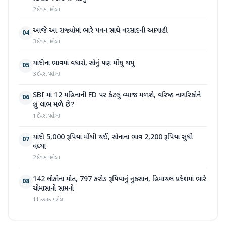
2 દિવસ પહેલા
આજે આ રાજ્યોમાં ભારે પવન સાથે વરસાદની આગાહી
04
3 દિવસ પહેલા
ચાંદીના ભાવમાં વધારો, સોનું પણ મોંઘુ થયું
05
3 દિવસ પહેલા
SBI માં 12 મહિનાની FD પર કેટલું વ્યાજ મળશે, વરિષ્ઠ નાગરિકોને
06
શું લાભ મળે છે?
1 દિવસ પહેલા
ચાંદી 5,000 રૂપિયા મોંઘી થઈ, સોનાના ભાવ 2,200 રૂપિયા સુધી
07
વધ્યા
2 દિવસ પહેલા
142 લોકોના મોત, 797 કરોડ રૂપિયાનું નુકસાન, હિમાચલ પ્રદેશમાં ભારે
08
ચોમાસાનો સામનો
11 કલાક પહેલા