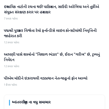
ઇસ્લામિક નાટોની રચના થઈ! પાકિસ્તાન, સાઉદી અરેબિયા અને તુર્કીએ
આંતરરાષ્ટ્રીય
સંયુક્ત સંરક્ષણ કરાર પર હસ્તાક્ષર
7 કલાક પહેલા
પદ્મશ્રી પુરસ્કાર વિજેતા રેમો ફર્નાન્ડીસે લાઇવ કોન્સર્ટમાંથી નિવૃત્તિની
આંતરરાષ્ટ્રીય
જાહેરાત કરી
12 કલાક પહેલા
આપણી પાસે શસ્ત્રોનો "વિશાળ ભંડાર" છે, ઈરાન "ગરીબ" છે, ટ્રમ્પનું
આંતરરાષ્ટ્રીય
નિવેદન
12 કલાક પહેલા
પીએમ મોદીને ઇઝરાયલી વડાપ્રધાન નેતન્યાહૂનો ફોન આવ્યો
આંતરરાષ્ટ્રીય
1 દિવસ પહેલા
આંતરરાષ્ટ્રીય
ના વધુ સમાચાર