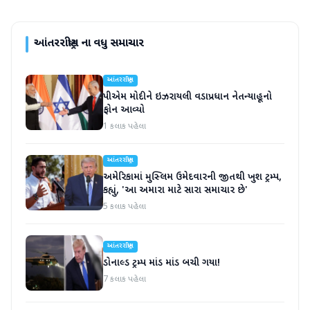
આંતરરાષ્ટ્રીય
ના વધુ સમાચાર
આંતરરાષ્ટ્રીય
પીએમ મોદીને ઇઝરાયલી વડાપ્રધાન નેતન્યાહૂનો
ફોન આવ્યો
1 કલાક પહેલા
આંતરરાષ્ટ્રીય
અમેરિકામાં મુસ્લિમ ઉમેદવારની જીતથી ખુશ ટ્રમ્પ,
કહ્યું, 'આ અમારા માટે સારા સમાચાર છે'
5 કલાક પહેલા
આંતરરાષ્ટ્રીય
ડોનાલ્ડ ટ્રમ્પ માંડ માંડ બચી ગયા!
7 કલાક પહેલા