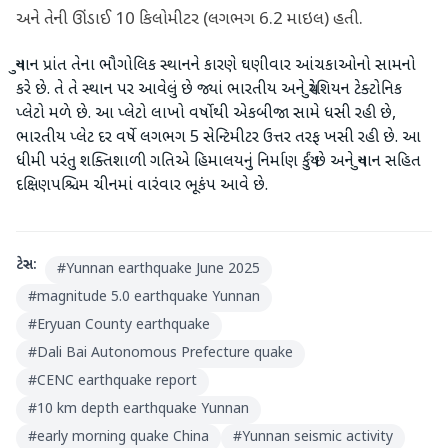
અને તેની ઊંડાઈ 10 કિલોમીટર (લગભગ 6.2 માઇલ) હતી.
યુનાન પ્રાંત તેના ભૌગોલિક સ્થાનને કારણે ઘણીવાર આંચકાઓનો સામનો
કરે છે. તે તે સ્થાન પર આવેલું છે જ્યાં ભારતીય અને યુરેશિયન ટેક્ટોનિક
પ્લેટો મળે છે. આ પ્લેટો લાખો વર્ષોથી એકબીજા સામે ધસી રહી છે,
ભારતીય પ્લેટ દર વર્ષે લગભગ 5 સેન્ટિમીટર ઉત્તર તરફ ખસી રહી છે. આ
ધીમી પરંતુ શક્તિશાળી ગતિએ હિમાલયનું નિર્માણ કર્યું છે અને યુનાન સહિત
દક્ષિણપશ્ચિમ ચીનમાં વારંવાર ભૂકંપ આવે છે.
ટેગ્સ:
#
Yunnan earthquake June 2025
#
magnitude 5.0 earthquake Yunnan
#
Eryuan County earthquake
#
Dali Bai Autonomous Prefecture quake
#
CENC earthquake report
#
10 km depth earthquake Yunnan
#
early morning quake China
#
Yunnan seismic activity