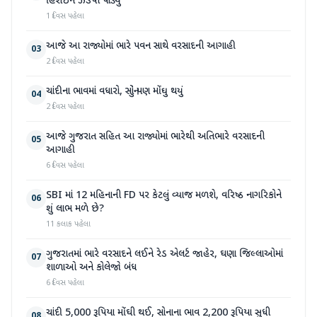
હિરોઈન ઝડપી પાડ્યું
1 દિવસ પહેલા
આજે આ રાજ્યોમાં ભારે પવન સાથે વરસાદની આગાહી
03
2 દિવસ પહેલા
ચાંદીના ભાવમાં વધારો, સોનું પણ મોંઘુ થયું
04
2 દિવસ પહેલા
આજે ગુજરાત સહિત આ રાજ્યોમાં ભારેથી અતિભારે વરસાદની
05
આગાહી
6 દિવસ પહેલા
SBI માં 12 મહિનાની FD પર કેટલું વ્યાજ મળશે, વરિષ્ઠ નાગરિકોને
06
શું લાભ મળે છે?
11 કલાક પહેલા
ગુજરાતમાં ભારે વરસાદને લઈને રેડ એલર્ટ જાહેર, ઘણા જિલ્લાઓમાં
07
શાળાઓ અને કોલેજો બંધ
6 દિવસ પહેલા
ચાંદી 5,000 રૂપિયા મોંઘી થઈ, સોનાના ભાવ 2,200 રૂપિયા સુધી
08