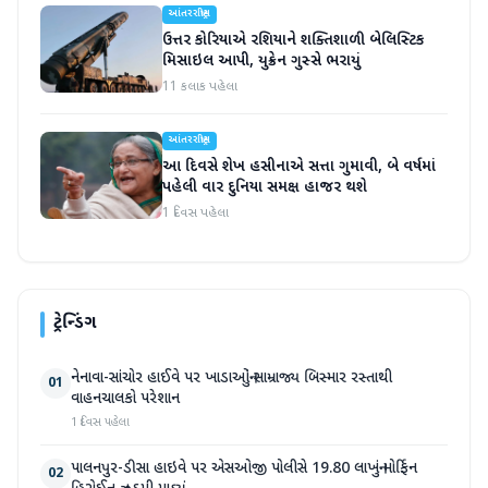
આંતરરાષ્ટ્રીય
ઉત્તર કોરિયાએ રશિયાને શક્તિશાળી બેલિસ્ટિક
મિસાઇલ આપી, યુક્રેન ગુસ્સે ભરાયું
11 કલાક પહેલા
આંતરરાષ્ટ્રીય
આ દિવસે શેખ હસીનાએ સત્તા ગુમાવી, બે વર્ષમાં
પહેલી વાર દુનિયા સમક્ષ હાજર થશે
1 દિવસ પહેલા
ટ્રેન્ડિંગ
નેનાવા-સાંચોર હાઈવે પર ખાડાઓનું સામ્રાજ્ય બિસ્માર રસ્તાથી
01
વાહનચાલકો પરેશાન
1 દિવસ પહેલા
પાલનપુર-ડીસા હાઇવે પર એસઓજી પોલીસે 19.80 લાખનું મોર્ફિન
02