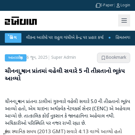
E-Paper
|
Login
ષા લીકના આરોપો પર રાહુલ ગાંધીએ કેન્દ્ર પર પ્રહાર કર્યા
બ્રેકિંગ
●
હિંમતનગરમાં રહસ્યમય 
6 જૂન, 2025
|
Super Admin
Bookmark
આંતરરાષ્ટ્રીય
ચીનના યુનાન પ્રાંતમાં વહેલી સવારે 5 ની તીવ્રતાનો ભૂકંપ
આવ્યો
ચીનના યુનાન પ્રાંતના ડાલીમાં ગુરુવારે વહેલી સવારે 5.0 ની તીવ્રતાનો ભૂકંપ
આવ્યો હતો, એમ ચાઇના અર્થક્વેક નેટવર્ક્સ સેન્ટર (CENC) એ અહેવાલ
આપ્યો છે. તાત્કાલિક કોઈ નુકસાન કે જાનહાનિના અહેવાલ નથી.
અધિકારીઓ પરિસ્થિતિ પર નજર રાખી રહ્યા છે.
ભૂકંપ સ્થાનિક સમય (2013 GMT) સવારે 4:13 વાગ્યે આવ્યો હતો