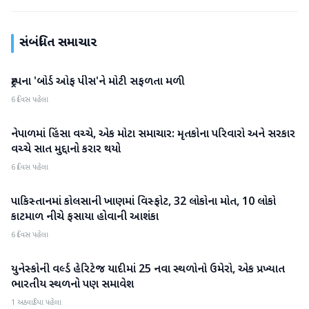
સંબંધિત સમાચાર
ટ્રમ્પના 'બોર્ડ ઓફ પીસ'ને મોટી સફળતા મળી
આંતરરાષ્ટ્રીય
6 દિવસ પહેલા
નેપાળમાં હિંસા વચ્ચે, એક મોટા સમાચાર: મૃતકોના પરિવારો અને સરકાર
આંતરરાષ્ટ્રીય
વચ્ચે સાત મુદ્દાનો કરાર થયો
6 દિવસ પહેલા
પાકિસ્તાનમાં કોલસાની ખાણમાં વિસ્ફોટ, 32 લોકોના મોત, 10 લોકો
આંતરરાષ્ટ્રીય
કાટમાળ નીચે ફસાયા હોવાની આશંકા
6 દિવસ પહેલા
યુનેસ્કોની વર્લ્ડ હેરિટેજ યાદીમાં 25 નવા સ્થળોનો ઉમેરો, એક પ્રખ્યાત
આંતરરાષ્ટ્રીય
ભારતીય સ્થળનો પણ સમાવેશ
1 અઠવાડિયા પહેલા