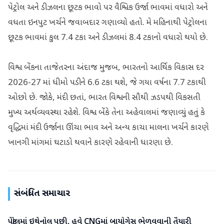
પેટ્રોલ અને ડીઝલના છૂટક ભાવો પર વૈશ્વિક ઉર્જા ભાવમાં વધારો અને
વધતા ઇનપુટ ખર્ચને જવાબદાર ગણાવ્યો હતો. મે મહિનાથી પેટ્રોલના
છૂટક ભાવમાં કુલ 7.4 ટકા અને ડીઝલમાં 8.4 ટકાનો વધારો થયો છે.
વિશ્વ બેંકના તાજેતરના અંદાજ મુજબ, ભારતનો આર્થિક વિકાસ દર
2026-27 માં ધીમો પડીને 6.6 ટકા થશે, જે ગયા વર્ષના 7.7 ટકાથી
ઓછો છે. જોકે, મંદી છતાં, ભારત વિશ્વની સૌથી ઝડપથી વિકસતી
મુખ્ય અર્થવ્યવસ્થા રહેશે. વિશ્વ બેંકે તેના અહેવાલમાં જણાવ્યું હતું કે
વૃદ્ધિમાં મંદી ઉર્જાના ઊંચા ભાવ અને અન્ય કાચા માલના ખર્ચને કારણે
ખાનગી માંગમાં ઘટાડો થવાને કારણે રહેવાની ધારણા છે.
સંબંધિત સમાચાર
પેટ્રોલમાં ઇથેનોલ પછી, હવે CNGમાં બાયોગેસ ભેળવવાની તૈયારી
બિઝનેસ