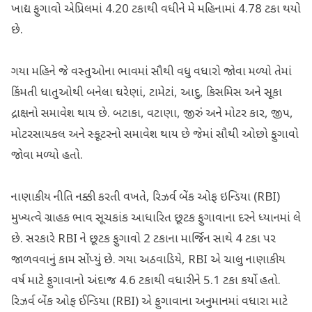
ખાદ્ય ફુગાવો એપ્રિલમાં 4.20 ટકાથી વધીને મે મહિનામાં 4.78 ટકા થયો
છે.
ગયા મહિને જે વસ્તુઓના ભાવમાં સૌથી વધુ વધારો જોવા મળ્યો તેમાં
કિંમતી ધાતુઓથી બનેલા ઘરેણાં, ટામેટાં, આદુ, કિસમિસ અને સૂકા
દ્રાક્ષનો સમાવેશ થાય છે. બટાકા, વટાણા, જીરું અને મોટર કાર, જીપ,
મોટરસાયકલ અને સ્કૂટરનો સમાવેશ થાય છે જેમાં સૌથી ઓછો ફુગાવો
જોવા મળ્યો હતો.
નાણાકીય નીતિ નક્કી કરતી વખતે, રિઝર્વ બેંક ઓફ ઇન્ડિયા (RBI)
મુખ્યત્વે ગ્રાહક ભાવ સૂચકાંક આધારિત છૂટક ફુગાવાના દરને ધ્યાનમાં લે
છે. સરકારે RBI ને છૂટક ફુગાવો 2 ટકાના માર્જિન સાથે 4 ટકા પર
જાળવવાનું કામ સોંપ્યું છે. ગયા અઠવાડિયે, RBI એ ચાલુ નાણાકીય
વર્ષ માટે ફુગાવાનો અંદાજ 4.6 ટકાથી વધારીને 5.1 ટકા કર્યો હતો.
રિઝર્વ બેંક ઓફ ઈન્ડિયા (RBI) એ ફુગાવાના અનુમાનમાં વધારા માટે