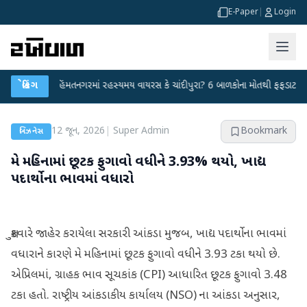
E-Paper
|
Login
●
બ્રેકિંગ
હિંમતનગરમાં રહસ્યમય વાયરસ કે ચાંદીપુરા? 6 બાળકોના મોતથી ફફડાટ
●
હવામ
12 જૂન, 2026
|
Super Admin
Bookmark
બિઝનેસ
મે મહિનામાં છૂટક ફુગાવો વધીને 3.93% થયો, ખાદ્ય
પદાર્થોના ભાવમાં વધારો
શુક્રવારે જાહેર કરાયેલા સરકારી આંકડા મુજબ, ખાદ્ય પદાર્થોના ભાવમાં
વધારાને કારણે મે મહિનામાં છૂટક ફુગાવો વધીને 3.93 ટકા થયો છે.
એપ્રિલમાં, ગ્રાહક ભાવ સૂચકાંક (CPI) આધારિત છૂટક ફુગાવો 3.48
ટકા હતો. રાષ્ટ્રીય આંકડાકીય કાર્યાલય (NSO) ના આંકડા અનુસાર,