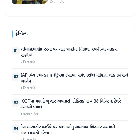
3 દિવસ પહેલા
ટ્રેન્ડિંગ
ખીમાણામાં જાહેર રસ્તા પર ગંદા પાણીનો નિકાલ, વેપારીઓ આકરા
01
પાણીએ
2 દિવસ પહેલા
IAF વિંગ કમાન્ડર હનીટ્રેપમાં ફસાયા, સંવેદનશીલ માહિતી લીક કરવાનો
02
આરોપ
1 દિવસ પહેલા
‘KGF’ના યશનો ખૂંખાર અવતાર! ‘ટોક્સિક’ના 4:38 મિનિટના ટ્રેલરે
03
મચાવ્યો ધમાલ
1 કલાક પહેલા
નેનાવા-સાંચોર હાઈવે પર ખાડાઓનું સામ્રાજ્ય બિસ્માર રસ્તાથી
04
વાહનચાલકો પરેશાન