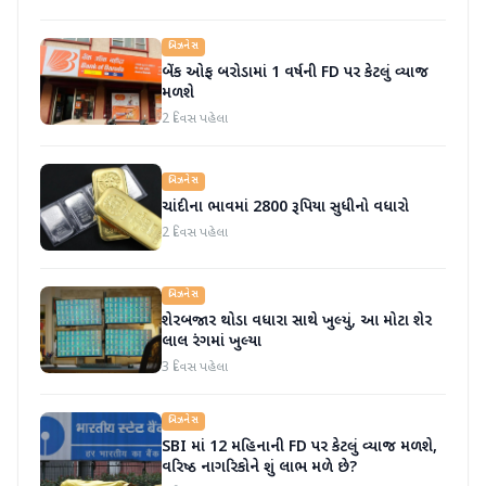
બિઝનેસ
બેંક ઓફ બરોડામાં 1 વર્ષની FD પર કેટલું વ્યાજ
મળશે
2 દિવસ પહેલા
બિઝનેસ
ચાંદીના ભાવમાં 2800 રૂપિયા સુધીનો વધારો
2 દિવસ પહેલા
બિઝનેસ
શેરબજાર થોડા વધારા સાથે ખુલ્યું, આ મોટા શેર
લાલ રંગમાં ખુલ્યા
3 દિવસ પહેલા
બિઝનેસ
SBI માં 12 મહિનાની FD પર કેટલું વ્યાજ મળશે,
વરિષ્ઠ નાગરિકોને શું લાભ મળે છે?