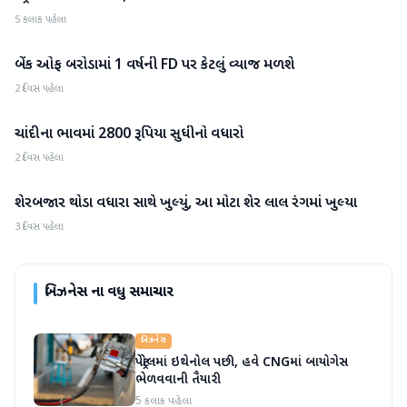
5 કલાક પહેલા
બેંક ઓફ બરોડામાં 1 વર્ષની FD પર કેટલું વ્યાજ મળશે
બિઝનેસ
2 દિવસ પહેલા
ચાંદીના ભાવમાં 2800 રૂપિયા સુધીનો વધારો
બિઝનેસ
2 દિવસ પહેલા
શેરબજાર થોડા વધારા સાથે ખુલ્યું, આ મોટા શેર લાલ રંગમાં ખુલ્યા
બિઝનેસ
3 દિવસ પહેલા
બિઝનેસ
ના વધુ સમાચાર
બિઝનેસ
પેટ્રોલમાં ઇથેનોલ પછી, હવે CNGમાં બાયોગેસ
ભેળવવાની તૈયારી
5 કલાક પહેલા