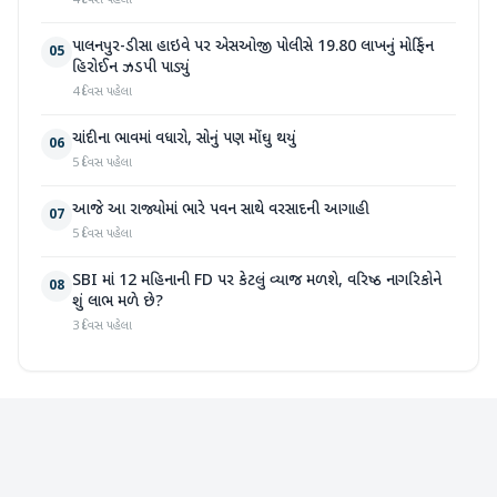
4 દિવસ પહેલા
પાલનપુર-ડીસા હાઇવે પર એસઓજી પોલીસે 19.80 લાખનું મોર્ફિન
05
હિરોઈન ઝડપી પાડ્યું
4 દિવસ પહેલા
ચાંદીના ભાવમાં વધારો, સોનું પણ મોંઘુ થયું
06
5 દિવસ પહેલા
આજે આ રાજ્યોમાં ભારે પવન સાથે વરસાદની આગાહી
07
5 દિવસ પહેલા
SBI માં 12 મહિનાની FD પર કેટલું વ્યાજ મળશે, વરિષ્ઠ નાગરિકોને
08
શું લાભ મળે છે?
3 દિવસ પહેલા