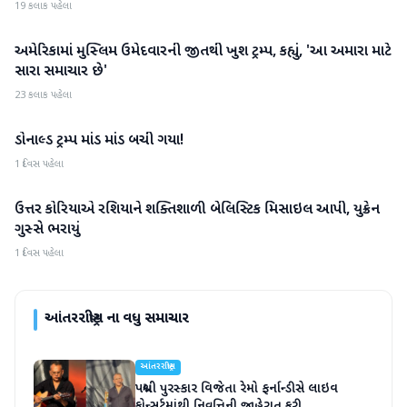
19 કલાક પહેલા
અમેરિકામાં મુસ્લિમ ઉમેદવારની જીતથી ખુશ ટ્રમ્પ, કહ્યું, 'આ અમારા માટે
આંતરરાષ્ટ્રીય
સારા સમાચાર છે'
23 કલાક પહેલા
ડોનાલ્ડ ટ્રમ્પ માંડ માંડ બચી ગયા!
આંતરરાષ્ટ્રીય
1 દિવસ પહેલા
ઉત્તર કોરિયાએ રશિયાને શક્તિશાળી બેલિસ્ટિક મિસાઇલ આપી, યુક્રેન
આંતરરાષ્ટ્રીય
ગુસ્સે ભરાયું
1 દિવસ પહેલા
આંતરરાષ્ટ્રીય
ના વધુ સમાચાર
આંતરરાષ્ટ્રીય
પદ્મશ્રી પુરસ્કાર વિજેતા રેમો ફર્નાન્ડીસે લાઇવ
કોન્સર્ટમાંથી નિવૃત્તિની જાહેરાત કરી