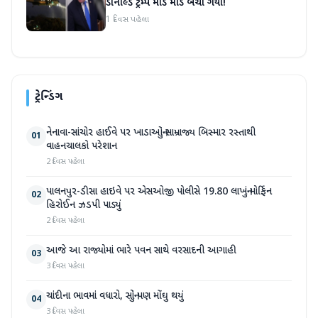
ડોનાલ્ડ ટ્રમ્પ માંડ માંડ બચી ગયા!
1 દિવસ પહેલા
ટ્રેન્ડિંગ
નેનાવા-સાંચોર હાઈવે પર ખાડાઓનું સામ્રાજ્ય બિસ્માર રસ્તાથી
01
વાહનચાલકો પરેશાન
2 દિવસ પહેલા
પાલનપુર-ડીસા હાઇવે પર એસઓજી પોલીસે 19.80 લાખનું મોર્ફિન
02
હિરોઈન ઝડપી પાડ્યું
2 દિવસ પહેલા
આજે આ રાજ્યોમાં ભારે પવન સાથે વરસાદની આગાહી
03
3 દિવસ પહેલા
ચાંદીના ભાવમાં વધારો, સોનું પણ મોંઘુ થયું
04
3 દિવસ પહેલા