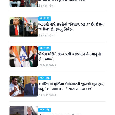
2 કલાક પહેલા
આંતરરાષ્ટ્રીય
આપણી પાસે શસ્ત્રોનો "વિશાળ ભંડાર" છે, ઈરાન
"ગરીબ" છે, ટ્રમ્પનું નિવેદન
2 કલાક પહેલા
આંતરરાષ્ટ્રીય
પીએમ મોદીને ઇઝરાયલી વડાપ્રધાન નેતન્યાહૂનો
ફોન આવ્યો
19 કલાક પહેલા
આંતરરાષ્ટ્રીય
અમેરિકામાં મુસ્લિમ ઉમેદવારની જીતથી ખુશ ટ્રમ્પ,
કહ્યું, 'આ અમારા માટે સારા સમાચાર છે'
23 કલાક પહેલા
આંતરરાષ્ટ્રીય