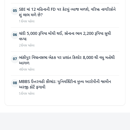
SBI માં 12 મહિનાની FD પર કેટલું વ્યાજ મળશે, વરિષ્ઠ નાગરિકોને
05
શું લાભ મળે છે?
1 દિવસ પહેલા
ચાંદી 5,000 રૂપિયા મોંઘી થઈ, સોનાના ભાવ 2,200 રૂપિયા સુધી
06
વધ્યા
2 દિવસ પહેલા
બાંકીપુર વિધાનસભા બેઠક પર પ્રશાંત કિશોર 8,000 થી વધુ મતોથી
07
આગળ
4 દિવસ પહેલા
MBBS ઉત્તરવહી કૌભાંડ: યુનિવર્સિટીના મુખ્ય આરોપીની જામીન
08
અરજી કોર્ટે ફગાવી
5 દિવસ પહેલા