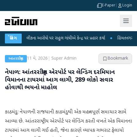
E-Paper
|
Login
્ષા લીકના આરોપો પર રાહુલ ગાંધીએ કેન્દ્ર પર પ્રહાર કર્યા
બ્રેકિંગ
●
હિંમતનગરમાં રહસ્યમય 
11 મે, 2026
|
Super Admin
Bookmark
આંતરરાષ્ટ્રીય
નેપાળ: આંતરરાષ્ટ્રીય એરપોર્ટ પર લેન્ડિંગ દરમિયાન
વિમાનના ટાયરમાં આગ લાગી, 289 લોકો સવાર
હોવાથી ભયનો માહોલ
કાઠમંડુ: નેપાળની રાજધાની કાઠમંડુથી એક મહત્વપૂર્ણ સમાચાર સામે
આવ્યા છે. આંતરરાષ્ટ્રીય એરપોર્ટ પર લેન્ડિંગ કરતી વખતે એક વિમાનના
ટાયરમાં આગ લાગી ગઈ હતી, જેના કારણે વ્યાપક ગભરાટ ફેલાયો