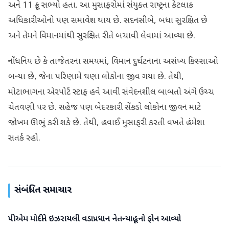
અને 11 ક્રૂ સભ્યો હતા. આ મુસાફરોમાં સંયુક્ત રાષ્ટ્રના કેટલાક
અધિકારીઓનો પણ સમાવેશ થાય છે. સદનસીબે, બધા સુરક્ષિત છે
અને તેમને વિમાનમાંથી સુરક્ષિત રીતે બચાવી લેવામાં આવ્યા છે.
નોંધનિય છે કે તાજેતરના સમયમાં, વિમાન દુર્ઘટનાના અસંખ્ય કિસ્સાઓ
બન્યા છે, જેના પરિણામે ઘણા લોકોના જીવ ગયા છે. તેથી,
મોટાભાગના એરપોર્ટ સ્ટાફ હવે આવી સંવેદનશીલ બાબતો અંગે ઉચ્ચ
ચેતવણી પર છે. સહેજ પણ બેદરકારી સેંકડો લોકોના જીવન માટે
જોખમ ઊભું કરી શકે છે. તેથી, હવાઈ મુસાફરી કરતી વખતે હંમેશા
સતર્ક રહો.
સંબંધિત સમાચાર
પીએમ મોદીને ઇઝરાયલી વડાપ્રધાન નેતન્યાહૂનો ફોન આવ્યો
આંતરરાષ્ટ્રીય