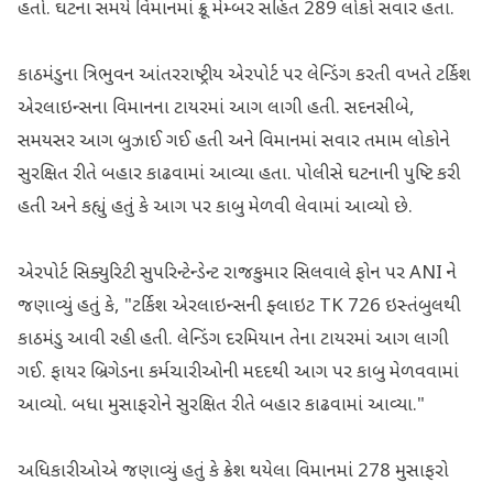
હતો. ઘટના સમયે વિમાનમાં ક્રૂ મેમ્બર સહિત 289 લોકો સવાર હતા.
કાઠમંડુના ત્રિભુવન આંતરરાષ્ટ્રીય એરપોર્ટ પર લેન્ડિંગ કરતી વખતે ટર્કિશ
એરલાઇન્સના વિમાનના ટાયરમાં આગ લાગી હતી. સદનસીબે,
સમયસર આગ બુઝાઈ ગઈ હતી અને વિમાનમાં સવાર તમામ લોકોને
સુરક્ષિત રીતે બહાર કાઢવામાં આવ્યા હતા. પોલીસે ઘટનાની પુષ્ટિ કરી
હતી અને કહ્યું હતું કે આગ પર કાબુ મેળવી લેવામાં આવ્યો છે.
એરપોર્ટ સિક્યુરિટી સુપરિન્ટેન્ડેન્ટ રાજકુમાર સિલવાલે ફોન પર ANI ને
જણાવ્યું હતું કે, "ટર્કિશ એરલાઇન્સની ફ્લાઇટ TK 726 ઇસ્તંબુલથી
કાઠમંડુ આવી રહી હતી. લેન્ડિંગ દરમિયાન તેના ટાયરમાં આગ લાગી
ગઈ. ફાયર બ્રિગેડના કર્મચારીઓની મદદથી આગ પર કાબુ મેળવવામાં
આવ્યો. બધા મુસાફરોને સુરક્ષિત રીતે બહાર કાઢવામાં આવ્યા."
અધિકારીઓએ જણાવ્યું હતું કે ક્રેશ થયેલા વિમાનમાં 278 મુસાફરો