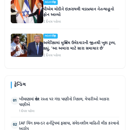
આંતરરાષ્ટ્રીય
પીએમ મોદીને ઇઝરાયલી વડાપ્રધાન નેતન્યાહૂનો
ફોન આવ્યો
2 દિવસ પહેલા
આંતરરાષ્ટ્રીય
અમેરિકામાં મુસ્લિમ ઉમેદવારની જીતથી ખુશ ટ્રમ્પ,
કહ્યું, 'આ અમારા માટે સારા સમાચાર છે'
2 દિવસ પહેલા
ટ્રેન્ડિંગ
ખીમાણામાં જાહેર રસ્તા પર ગંદા પાણીનો નિકાલ, વેપારીઓ આકરા
01
પાણીએ
1 દિવસ પહેલા
IAF વિંગ કમાન્ડર હનીટ્રેપમાં ફસાયા, સંવેદનશીલ માહિતી લીક કરવાનો
02
આરોપ