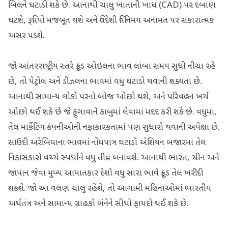
બિલને ઘટાડી શકે છે. આનાથી ચાલુ ખાતાની ખાધ (CAD) પર દબાણ
ઘટશે, રૂપિયો મજબૂત થશે અને વિદેશી વિનિમય અનામત પર સકારાત્મક
અસર પડશે.
જો આંતરરાષ્ટ્રીય સ્તરે ક્રૂડ ઓઇલના ભાવ લાંબા સમય સુધી નીચા રહે
છે, તો પેટ્રોલ અને ડીઝલના ભાવમાં વધુ ઘટાડો થવાની શક્યતા છે.
આનાથી સામાન્ય લોકો પરનો બોજ ઓછો થશે, અને પરિવહન ખર્ચ
ઓછો થઈ શકે છે જે ફુગાવાને કાબુમાં લેવામાં મદદ કરી શકે છે. વધુમાં,
તેલ માર્કેટિંગ કંપનીઓની નફાકારકતામાં પણ સુધારો થવાની અપેક્ષા છે.
સાઉદી અરેબિયાના ભાવમાં નોંધપાત્ર ઘટાડો એશિયન બજારમાં તેલ
નિકાસકારો વચ્ચે સ્પર્ધાને વધુ તીવ્ર બનાવશે. આનાથી ભારત, ચીન અને
જાપાન જેવા મુખ્ય આયાતકાર દેશો વધુ સારા ભાવે ક્રૂડ તેલ ખરીદી
શકશે. જો આ વલણ ચાલુ રહેશે, તો આગામી મહિનાઓમાં ભારતીય
અર્થતંત્ર અને સામાન્ય ગ્રાહકો બંનેને સીધો ફાયદો થઈ શકે છે.