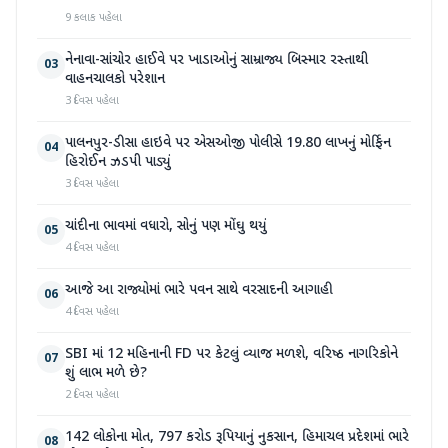
9 કલાક પહેલા
નેનાવા-સાંચોર હાઈવે પર ખાડાઓનું સામ્રાજ્ય બિસ્માર રસ્તાથી
03
વાહનચાલકો પરેશાન
3 દિવસ પહેલા
પાલનપુર-ડીસા હાઇવે પર એસઓજી પોલીસે 19.80 લાખનું મોર્ફિન
04
હિરોઈન ઝડપી પાડ્યું
3 દિવસ પહેલા
ચાંદીના ભાવમાં વધારો, સોનું પણ મોંઘુ થયું
05
4 દિવસ પહેલા
આજે આ રાજ્યોમાં ભારે પવન સાથે વરસાદની આગાહી
06
4 દિવસ પહેલા
SBI માં 12 મહિનાની FD પર કેટલું વ્યાજ મળશે, વરિષ્ઠ નાગરિકોને
07
શું લાભ મળે છે?
2 દિવસ પહેલા
142 લોકોના મોત, 797 કરોડ રૂપિયાનું નુકસાન, હિમાચલ પ્રદેશમાં ભારે
08