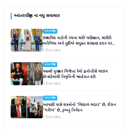
આંતરરાષ્ટ્રીય
ના વધુ સમાચાર
આંતરરાષ્ટ્રીય
ઇસ્લામિક નાટોની રચના થઈ! પાકિસ્તાન, સાઉદી
અરેબિયા અને તુર્કીએ સંયુક્ત સંરક્ષણ કરાર પર
હસ્તાક્ષર
1 દિવસ પહેલા
આંતરરાષ્ટ્રીય
પદ્મશ્રી પુરસ્કાર વિજેતા રેમો ફર્નાન્ડીસે લાઇવ
કોન્સર્ટમાંથી નિવૃત્તિની જાહેરાત કરી
1 દિવસ પહેલા
આંતરરાષ્ટ્રીય
આપણી પાસે શસ્ત્રોનો "વિશાળ ભંડાર" છે, ઈરાન
"ગરીબ" છે, ટ્રમ્પનું નિવેદન
1 દિવસ પહેલા