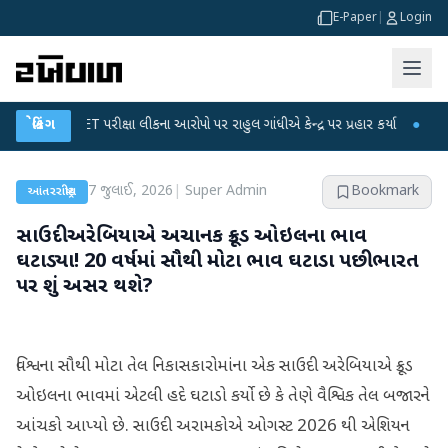
E-Paper
|
Login
C-NET પરીક્ષા લીકના આરોપો પર રાહુલ ગાંધીએ કેન્દ્ર પર પ્રહાર કર્યા
બ્રેકિંગ
●
હિંમતનગરમાં
7 જુલાઈ, 2026
|
Super Admin
Bookmark
આંતરરાષ્ટ્રીય
સાઉદી અરેબિયાએ અચાનક ક્રૂડ ઓઇલના ભાવ
ઘટાડ્યા! 20 વર્ષમાં સૌથી મોટા ભાવ ઘટાડા પછી ભારત
પર શું અસર થશે?
વિશ્વના સૌથી મોટા તેલ નિકાસકારોમાંના એક સાઉદી અરેબિયાએ ક્રૂડ
ઓઇલના ભાવમાં એટલી હદે ઘટાડો કર્યો છે કે તેણે વૈશ્વિક તેલ બજારને
આંચકો આપ્યો છે. સાઉદી અરામકોએ ઓગસ્ટ 2026 થી એશિયન