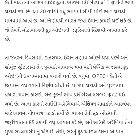
દેશો માટે તેના આરબ લાઇટ ક્રૂડના ભાવમાં પ્રતિ બેરલ $11 સુધીનો ભારે
ઘટાડો કર્યો છે. આ 20 વર્ષથી વધુ સમયમાં સૌથી મોટો ભાવ ઘટાડો
માનવામાં આવે છે. આ નિર્ણયથી ભારત જેવા દેશોને ફાયદો થઈ શકે છે,
જે તેમની મોટાભાગની ક્રૂડ ઓઇલની જરૂરિયાતો વિદેશથી આયાત કરે
છે.
તાજેતરના દિવસોમાં, ઇઝરાયલ-ઈરાન તણાવ ઓછો થયા પછી અને
હોર્મુઝ સ્ટ્રેટ દ્વારા તેલ પુરવઠો સામાન્ય થયા પછી વૈશ્વિક બજારમાં ક્રૂડ
ઓઇલની ઉપલબ્ધતામાં વધારો થયો છે. વધુમાં, OPEC+ દેશોએ
ઉત્પાદન વધારવાનો નિર્ણય લીધો છે. માંગમાં ઘટાડો અને પુરવઠામાં
વધારો થવાને કારણે, બ્રેન્ટ ક્રૂડનો ભાવ પ્રતિ બેરલ લગભગ $72 થઈ
ગયો છે. આના કારણે સાઉદી અરેબિયાએ એશિયન ગ્રાહકોને આકર્ષવા
માટે ભાવમાં નોંધપાત્ર ઘટાડો કર્યો છે. ભારત તેની ક્રૂડ ઓઇલની
જરૂરિયાતના 85 ટકાથી વધુ આયાત કરે છે, અને સાઉદી અરેબિયા તેના
મુખ્ય સપ્લાયર્સમાંનું એક છે. તેથી, સસ્તું ક્રૂડ ઓઇલ દેશના આયાત