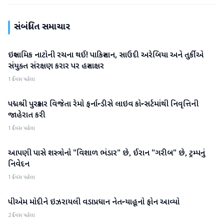
સંબંધિત સમાચાર
ઇસ્લામિક નાટોની રચના થઈ! પાકિસ્તાન, સાઉદી અરેબિયા અને તુર્કીએ
આંતરરાષ્ટ્રીય
સંયુક્ત સંરક્ષણ કરાર પર હસ્તાક્ષર
1 દિવસ પહેલા
પદ્મશ્રી પુરસ્કાર વિજેતા રેમો ફર્નાન્ડીસે લાઇવ કોન્સર્ટમાંથી નિવૃત્તિની
આંતરરાષ્ટ્રીય
જાહેરાત કરી
1 દિવસ પહેલા
આપણી પાસે શસ્ત્રોનો "વિશાળ ભંડાર" છે, ઈરાન "ગરીબ" છે, ટ્રમ્પનું
આંતરરાષ્ટ્રીય
નિવેદન
1 દિવસ પહેલા
પીએમ મોદીને ઇઝરાયલી વડાપ્રધાન નેતન્યાહૂનો ફોન આવ્યો
આંતરરાષ્ટ્રીય
2 દિવસ પહેલા