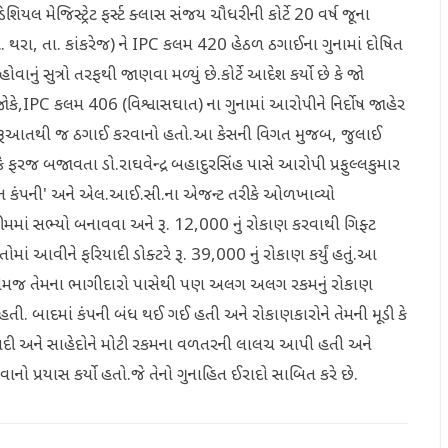
શિયલ મેજિસ્ટ્રેટ ફર્સ્ટ ક્લાસ સંજય ચૌધરીની કોર્ટે 20 વર્ષ જૂના
હે. થરા, તા. કાંકરેજ) ને IPC કલમ 420 હેઠળ ઠગાઈના ગુનામાં દોષિત
ાનું સુત્રો તરફથી જાણવા મળ્યું છે.કોર્ટે આદેશ કર્યો છે કે જો
ોકે,IPC કલમ 406 (વિશ્વાસઘાત) ના ગુનામાં આરોપીને નિર્દોષ જાહેર
ો ઈરાદો શરૂઆતથી જ ઠગાઈ કરવાનો હતો.આ કેસની વિગત મુજબ, જુલાઈ
રજ બજાવતા ડો.રાઘવેન્દ્ર બહાદુરસિંહ પાસે આરોપી પ્રફુલ્લકુમાર
ઝન કંપની' અને એલ.આઈ.સી.ના એજન્ટ તરીકે ઓળખાવ્યો
ાં સભ્યો બનાવવા અને રૂ. 12,000 નું રોકાણ કરવાથી ગિફ્ટ
ં આવીને ફરિયાદી ડોક્ટરે રૂ. 39,000 નું રોકાણ કર્યું હતું.આ
તેમજ તેમના ભાગીદારો પાસેથી પણ અલગ અલગ રકમનું રોકાણ
ી. બાદમાં કંપની બંધ થઈ ગઈ હતી અને રોકાણકારોને તેમની મૂડી કે
એ ફરિયાદી અને સાહેદોને મોટી રકમના વળતરની લાલચ આપી હતી અને
વાનો પ્રયાસ કર્યો હતો.જે તેનો ગુનાહિત ઈરાદો સાબિત કરે છે.