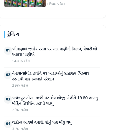
એકમો સીલ, રૂ. ૧૬.૧૪ લાખનો
1 દિવસ પહેલા
જથ્થો જપ્ત
ટ્રેન્ડિંગ
ખીમાણામાં જાહેર રસ્તા પર ગંદા પાણીનો નિકાલ, વેપારીઓ
01
આકરા પાણીએ
14 કલાક પહેલા
નેનાવા-સાંચોર હાઈવે પર ખાડાઓનું સામ્રાજ્ય બિસ્માર
02
રસ્તાથી વાહનચાલકો પરેશાન
2 દિવસ પહેલા
પાલનપુર-ડીસા હાઇવે પર એસઓજી પોલીસે 19.80 લાખનું
03
મોર્ફિન હિરોઈન ઝડપી પાડ્યું
2 દિવસ પહેલા
ચાંદીના ભાવમાં વધારો, સોનું પણ મોંઘુ થયું
04
3 દિવસ પહેલા