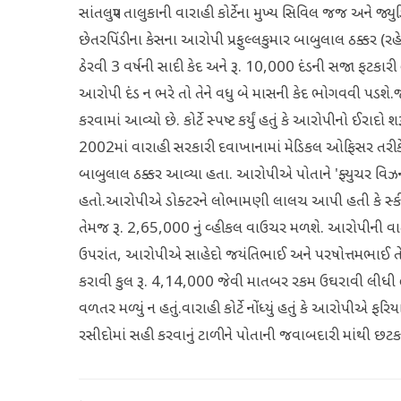
સાંતલપુર તાલુકાની વારાહી કોર્ટેના મુખ્ય સિવિલ જજ અને જ્યુડિ
છેતરપિંડીના કેસના આરોપી પ્રફુલ્લકુમાર બાબુલાલ ઠક્કર (ર
ઠેરવી 3 વર્ષની સાદી કેદ અને રૂ. 10,000 દંડની સજા ફટકારી હોવ
આરોપી દંડ ન ભરે તો તેને વધુ બે માસની કેદ ભોગવવી પડશે.જ
કરવામાં આવ્યો છે. કોર્ટે સ્પષ્ટ કર્યું હતું કે આરોપીન
2002માં વારાહી સરકારી દવાખાનામાં મેડિકલ ઓફિસર તરીકે ફ
બાબુલાલ ઠક્કર આવ્યા હતા. આરોપીએ પોતાને 'ફ્યુચર વિ
હતો.આરોપીએ ડોક્ટરને લોભામણી લાલચ આપી હતી કે સ્કીમમ
તેમજ રૂ. 2,65,000 નું વ્હીકલ વાઉચર મળશે. આરોપીની વાતોમા
ઉપરાંત, આરોપીએ સાહેદો જયંતિભાઈ અને પરષોત્તમભાઈ 
કરાવી કુલ રૂ. 4,14,000 જેવી માતબર રકમ ઉઘરાવી લીધી હત
વળતર મળ્યું ન હતું.વારાહી કોર્ટે નોંધ્યું હતું કે આરોપી
રસીદોમાં સહી કરવાનું ટાળીને પોતાની જવાબદારી માંથી છટક