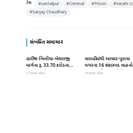
ટેગ્સ:
#
santalpur
#
Criminal
#
Prison
#
Varahi c
#
Sanjay Chaudhary
સંબંધિત સમાચાર
હારીજ-બિલીયા-બેચરાજી
વારાહીમાંથી આધાર-પુરાવા
પાટણ
પાટણ
માર્ગના રૂ. 33.70 કરોડના
વગરના 16 શંકાસ્પદ વાહનો
વિકાસ કામો પૂરજોશમાં
જપ્ત કરતી LCB પોલીસ
12 કલાક પહેલા
14 કલાક પહેલા