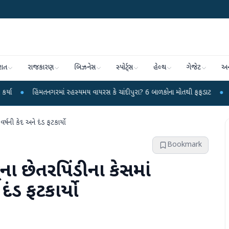
રાત
રાજકારણ
બિઝનેસ
સ્પોર્ટ્સ
હેલ્થ
ગેજેટ
અન
નગરમાં રહસ્યમય વાયરસ કે ચાંદીપુરા? 6 બાળકોના મોતથી ફફડાટ
●
હવામાન વિભાગે 1
વર્ષની કેદ અને દંડ ફટકાર્યો
Bookmark
જૂના છેતરપિંડીના કેસમાં
દંડ ફટકાર્યો