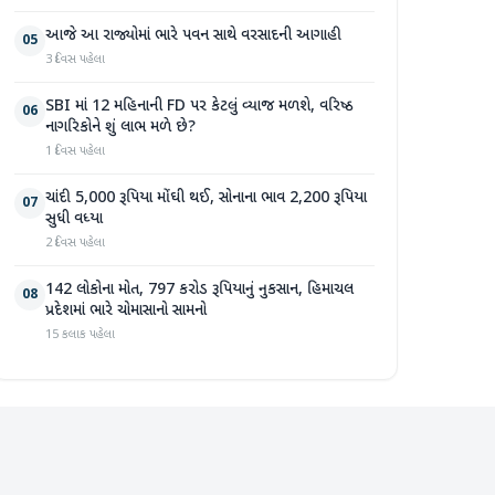
આજે આ રાજ્યોમાં ભારે પવન સાથે વરસાદની આગાહી
05
3 દિવસ પહેલા
SBI માં 12 મહિનાની FD પર કેટલું વ્યાજ મળશે, વરિષ્ઠ
06
નાગરિકોને શું લાભ મળે છે?
1 દિવસ પહેલા
ચાંદી 5,000 રૂપિયા મોંઘી થઈ, સોનાના ભાવ 2,200 રૂપિયા
07
સુધી વધ્યા
2 દિવસ પહેલા
142 લોકોના મોત, 797 કરોડ રૂપિયાનું નુકસાન, હિમાચલ
08
પ્રદેશમાં ભારે ચોમાસાનો સામનો
15 કલાક પહેલા