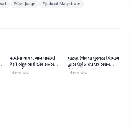
ourt
#
Civil Judge
#
Judicial Magistrate
સમીના વાવલ ગામ પાસેથી
પાટણ જિલ્લા પુરવઠા વિભાગ
પાટણ
પાટણ
દેશી બંદૂક સાથે એક શખ્સ
દ્વારા પેટ્રોલ પંપ પર સઘન
ઝડપાયો
ચેકિંગ સઘન હાથ ધરાયું
14 કલાક પહેલા
14 કલાક પહેલા