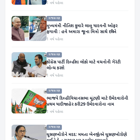
1 વર્ષ પહેલા
રાજકારણ
મુખ્યમંત્રી નીતિશ કુમારે લાલુ યાદવની ઓફર
ફગાવી : હવે અમારા જૂના મિત્રો સાથે છીએ
1 વર્ષ પહેલા
રાજકારણ
કોંગ્રેસ પાર્ટી દિલ્હીના લોકો માટે વચનોની ગેરંટી
લોન્ચ કરશે
1 વર્ષ પહેલા
રાજકારણ
ભાજપે દિલ્હી વિધાનસભા ચૂંટણી માટે ઉમેદવારોની
પ્રથમ યાદી જાહેર કરી 29 ઉમેદવારોના નામ
1 વર્ષ પહેલા
રાજકારણ
ઘૂસણખોરોને મદદ: મમતા બેનર્જીએ ઘૂસણખોરોણે