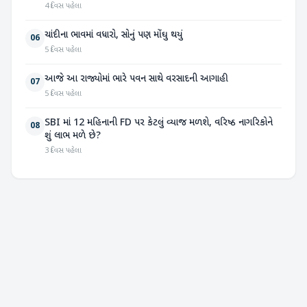
4 દિવસ પહેલા
ચાંદીના ભાવમાં વધારો, સોનું પણ મોંઘુ થયું
06
5 દિવસ પહેલા
આજે આ રાજ્યોમાં ભારે પવન સાથે વરસાદની આગાહી
07
5 દિવસ પહેલા
SBI માં 12 મહિનાની FD પર કેટલું વ્યાજ મળશે, વરિષ્ઠ નાગરિકોને
08
શું લાભ મળે છે?
3 દિવસ પહેલા