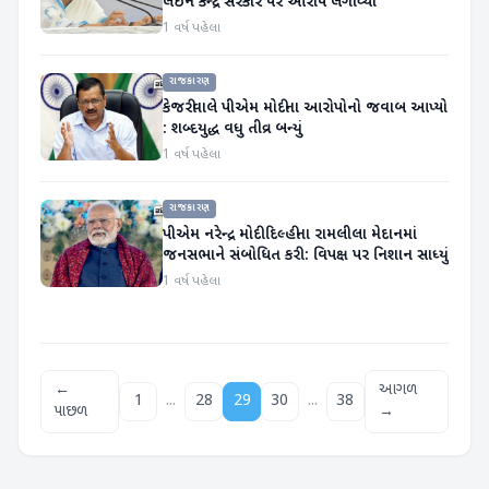
લઈને કેન્દ્ર સરકાર પર આરોપ લગાવ્યો
1 વર્ષ પહેલા
રાજકારણ
કેજરીવાલે પીએમ મોદીના આરોપોનો જવાબ આપ્યો
: શબ્દયુદ્ધ વધુ તીવ્ર બન્યું
1 વર્ષ પહેલા
રાજકારણ
પીએમ નરેન્દ્ર મોદી દિલ્હીના રામલીલા મેદાનમાં
જનસભાને સંબોધિત કરી : વિપક્ષ પર નિશાન સાધ્યું
1 વર્ષ પહેલા
←
આગળ
...
...
1
28
29
30
38
પાછળ
→