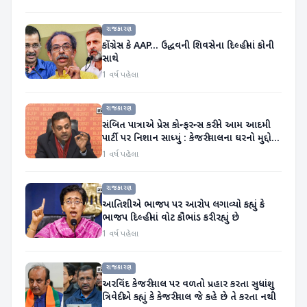
રાજકારણ
કોંગ્રેસ કે AAP... ઉદ્ધવની શિવસેના દિલ્હીમાં કોની
સાથે
1 વર્ષ પહેલા
રાજકારણ
સંબિત પાત્રાએ પ્રેસ કોન્ફરન્સ કરીને આમ આદમી
પાર્ટી પર નિશાન સાધ્યું : કેજરીવાલના ઘરનો મુદ્દો
ઉઠાવ્યો
1 વર્ષ પહેલા
રાજકારણ
આતિશીએ ભાજપ પર આરોપ લગાવ્યો કહ્યું કે
ભાજપ દિલ્હીમાં વોટ કૌભાંડ કરી રહ્યું છે
1 વર્ષ પહેલા
રાજકારણ
અરવિંદ કેજરીવાલ પર વળતો પ્રહાર કરતા સુધાંશુ
ત્રિવેદીએ કહ્યું કે કેજરીવાલ જે કહે છે તે કરતા નથી