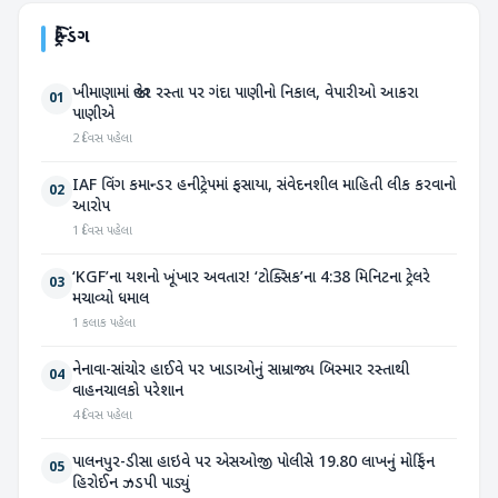
ટ્રેન્ડિંગ
ખીમાણામાં જાહેર રસ્તા પર ગંદા પાણીનો નિકાલ, વેપારીઓ આકરા
01
પાણીએ
2 દિવસ પહેલા
IAF વિંગ કમાન્ડર હનીટ્રેપમાં ફસાયા, સંવેદનશીલ માહિતી લીક કરવાનો
02
આરોપ
1 દિવસ પહેલા
‘KGF’ના યશનો ખૂંખાર અવતાર! ‘ટોક્સિક’ના 4:38 મિનિટના ટ્રેલરે
03
મચાવ્યો ધમાલ
1 કલાક પહેલા
નેનાવા-સાંચોર હાઈવે પર ખાડાઓનું સામ્રાજ્ય બિસ્માર રસ્તાથી
04
વાહનચાલકો પરેશાન
4 દિવસ પહેલા
પાલનપુર-ડીસા હાઇવે પર એસઓજી પોલીસે 19.80 લાખનું મોર્ફિન
05
હિરોઈન ઝડપી પાડ્યું