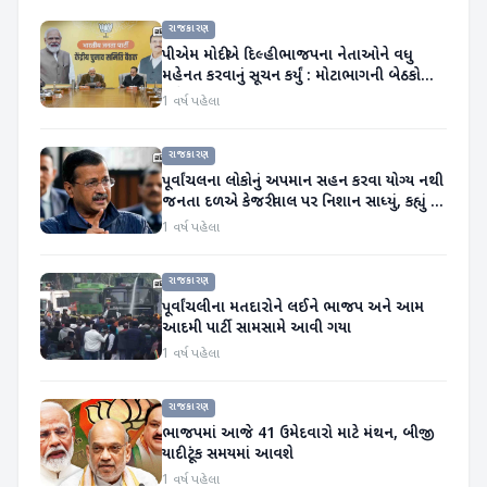
રાજકારણ
પીએમ મોદીએ દિલ્હી ભાજપના નેતાઓને વધુ
મહેનત કરવાનું સૂચન કર્યું : મોટાભાગની બેઠકો
માટેના નામ નક્કી
1 વર્ષ પહેલા
રાજકારણ
પૂર્વાંચલના લોકોનું અપમાન સહન કરવા યોગ્ય નથી
જનતા દળએ કેજરીવાલ પર નિશાન સાધ્યું, કહ્યું -
માફી માગો
1 વર્ષ પહેલા
રાજકારણ
પૂર્વાંચલીના મતદારોને લઈને ભાજપ અને આમ
આદમી પાર્ટી સામસામે આવી ગયા
1 વર્ષ પહેલા
રાજકારણ
ભાજપમાં આજે 41 ઉમેદવારો માટે મંથન, બીજી
યાદી ટૂંક સમયમાં આવશે
1 વર્ષ પહેલા