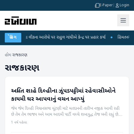
E-Paper
|
Login
ીક્ષા લીકના આરોપો પર રાહુલ ગાંધીએ કેન્દ્ર પર પ્રહાર કર્યા
બ્રેકિંગ
●
હિંમતનગરમાં રહસ્યમ
હોમ
/
રાજકારણ
રાજકારણ
અમિત શાહે દિલ્હીના ઝૂંપડપટ્ટીમાં રહેવાસીઓને
રાજકારણ
કાયમી ઘર આપવાનું વચન આપ્યું
જેમ જેમ દિલ્હી વિધાનસભા ચૂંટણી માટે મતદાનની તારીખ નજીક આવી રહી
છે તેમ તેમ ભાજપ અને આમ આદમી પાર્ટી વચ્ચે શબ્દયુદ્ધ તેજ બની રહ્યું છે.
દરમિયાન, કેન્દ્રીય ગૃહ પ્રધાન અને ભાજપના વરિષ્ઠ નેતા અમિત શાહે સ્લમ...
1 વર્ષ પહેલા