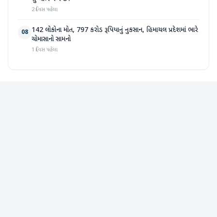
2 દિવસ પહેલા
142 લોકોના મોત, 797 કરોડ રૂપિયાનું નુકસાન, હિમાચલ પ્રદેશમાં ભારે
08
ચોમાસાનો સામનો
1 દિવસ પહેલા