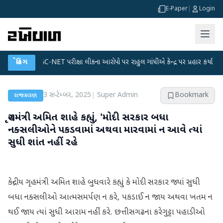
E-Paper
|
Login
●
UGC-NET પરીક્ષા લીકના આરોપો પર રાહુલ ગાંધીએ કેન્દ્ર પર પ્રહાર કર્યા
બ્રેકિંગ
●
હિંમત
3 સપ્ટેમ્બર, 2025
|
Super Admin
Bookmark
રાજકારણ
ગૃહમંત્રી અમિત શાહે કહ્યું, 'મોદી સરકાર બધા
નક્સલીઓને પકડવામાં અથવા મારવામાં ન આવે ત્યાં
સુધી શાંત નહીં રહે
કેન્દ્રીય ગૃહમંત્રી અમિત શાહે બુધવારે કહ્યું કે મોદી સરકાર જ્યાં સુધી
બધા નક્સલીઓ આત્મસમર્પણ ન કરે, પકડાઈ ન જાય અથવા ખતમ ન
થઈ જાય ત્યાં સુધી આરામ નહીં કરે. છત્તીસગઢના કરેગુટ્ટા પહાડીઓ