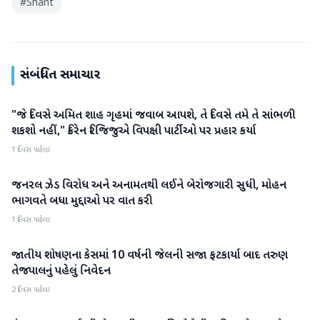
#
Shant
સંબંધિત સમાચાર
"જે દિવસે અમિત શાહ ગૃહમાં જવાબ આપશે, તે દિવસે તમે તે સાંભળી
રાજકારણ
શકશો નહીં," કિરેન રિજિજુએ વિપક્ષી પાર્ટીઓ પર પ્રહાર કર્યા
1 દિવસ પહેલા
જનરલ ઝેડ વિરોધ અને અનામતથી લઈને બેરોજગારી સુધી, મોહન
રાજકારણ
ભાગવતે બધા મુદ્દાઓ પર વાત કરી
1 દિવસ પહેલા
જાતીય શોષણના કેસમાં 10 વર્ષની જેલની સજા ફટકાર્યા બાદ તરુણ
રાજકારણ
તેજપાલનું પહેલું નિવેદન
2 દિવસ પહેલા