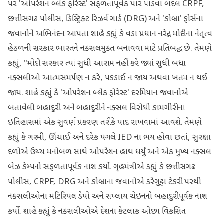
પર 'ઓપરેશન બ્લેક ફોરેસ્ટ' સફળતાપૂર્વક પાર પાડવા બદલ CRPF,
છત્તીસગઢ પોલીસ, ડિસ્ટ્રિક્ટ રિઝર્વ ગાર્ડ (DRG) અને 'કોબ્રા' ફોર્સના
જવાનોને અભિનંદન આપતા શાહે કહ્યું કે વડા પ્રધાન નરેન્દ્ર મોદીના નેતૃત્વ
હેઠળની સરકાર ભારતને નક્સલમુક્ત બનાવવા માટે પ્રતિબદ્ધ છે. તેમણે
કહ્યું, "મોદી સરકાર ત્યાં સુધી આરામ નહીં કરે જ્યાં સુધી બધા
નક્સલીઓ આત્મસમર્પણ ન કરે, પકડાઈ ન જાય અથવા ખતમ ન થઈ
જાય. શાહે કહ્યું કે 'ઓપરેશન બ્લેક ફોરેસ્ટ' દરમિયાન જવાનોએ
બતાવેલી બહાદુરી અને બહાદુરીને નક્સલ વિરોધી કામગીરીના
ઇતિહાસમાં એક સુવર્ણ પ્રકરણ તરીકે યાદ રાખવામાં આવશે. તેમણે
કહ્યું કે ગરમી, ઊંચાઈ અને દરેક પગલે IED ના ભય હોવા છતાં, સુરક્ષા
દળોએ ઉચ્ચ મનોબળ સાથે ઓપરેશન હાથ ધર્યું અને એક મુખ્ય નક્સલ
બેઝ કેમ્પનો સફળતાપૂર્વક નાશ કર્યો. ગૃહમંત્રીએ કહ્યું કે છત્તીસગઢ
પોલીસ, CRPF, DRG અને કોબ્રાના જવાનોએ કરેગુટ્ટા ટેકરી પરથી
નક્સલીઓના મટિરિયલ ડેપો અને સપ્લાય ચેઇનનો બહાદુરીપૂર્વક નાશ
કર્યો. શાહે કહ્યું કે નક્સલીઓએ દેશના કેટલાક ઓછા વિકસિત