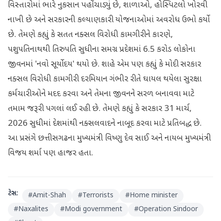
વિસ્તારોમાં ભારે નુકસાન પહોંચાડ્યું છે, શાળાઓ, હોસ્પિટલો ખોરવી
નાખી છે અને સરકારની કલ્યાણકારી યોજનાઓમાં અવરોધ ઉભો કર્યો
છે. તેમણે કહ્યું કે સતત નક્સલ વિરોધી કામગીરીને કારણે,
પશુપતિનાથથી તિરુપતિ સુધીના સમગ્ર પ્રદેશમાં 6.5 કરોડ લોકોના
જીવનમાં 'નવો સૂર્યોદય' થયો છે. શાહે એમ પણ કહ્યું કે મોદી સરકાર
નક્સલ વિરોધી કામગીરી દરમિયાન ગંભીર રીતે ઘાયલ થયેલા સુરક્ષા
કર્મચારીઓને મદદ કરવા અને તેમના જીવનને સરળ બનાવવા માટે
તમામ જરૂરી પગલાં લઈ રહી છે. તેમણે કહ્યું કે સરકાર 31 માર્ચ,
2026 સુધીમાં દેશમાંથી નક્સલવાદને નાબૂદ કરવા માટે પ્રતિબદ્ધ છે.
આ પ્રસંગે છત્તીસગઢના મુખ્યમંત્રી વિષ્ણુ દેવ સાઈ અને નાયબ મુખ્યમંત્રી
વિજય શર્મા પણ હાજર હતા.
ટેગ્સ:
#
Amit-Shah
#
Terrorists
#
Home minister
#
Naxalites
#
Modi government
#
Operation Sindoor