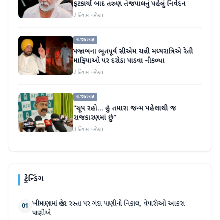
ફટકાર્યા બાદ તરુણ તેજપાલનું પહેલું નિવેદન
2 દિવસ પહેલા
રાજકારણ
પંજાબના ભૂતપૂર્વ સીએમ ચન્ની મધ્યરાત્રિએ રેતી
માફિયાઓ પર દરોડા પાડવા નીકળ્યા
2 દિવસ પહેલા
રાજકારણ
"ચૂપ રહો... હું તમારા જન્મ પહેલાથી જ
રાજકારણમાં છું"
3 દિવસ પહેલા
ટ્રેન્ડિંગ
ખીમાણામાં જાહેર રસ્તા પર ગંદા પાણીનો નિકાલ, વેપારીઓ આકરા
01
પાણીએ