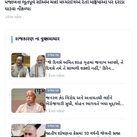
પંજાબના ભૂતપૂર્વ સીએમ ચન્ની મધ્યરાત્રિએ રેતી માફિયાઓ પર દરોડા
રાજકારણ
પાડવા નીકળ્યા
2 દિવસ પહેલા
રાજકારણ
ના વધુ સમાચાર
રાજકારણ
"જે દિવસે અમિત શાહ ગૃહમાં જવાબ આપશે, તે
દિવસે તમે તે સાંભળી શકશો નહીં," કિરેન
રિજિજુએ વિપક્ષી પાર્ટીઓ પર પ્રહાર કર્યા
1 દિવસ પહેલા
રાજકારણ
જનરલ ઝેડ વિરોધ અને અનામતથી લઈને
બેરોજગારી સુધી, મોહન ભાગવતે બધા મુદ્દાઓ
પર વાત કરી
1 દિવસ પહેલા
રાજકારણ
જાતીય શોષણના કેસમાં 10 વર્ષની જેલની સજા