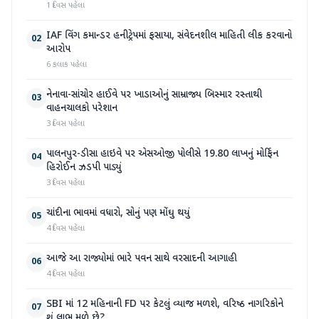
1 દિવસ પહેલા
IAF વિંગ કમાન્ડર હનીટ્રેપમાં ફસાયા, સંવેદનશીલ માહિતી લીક કરવાનો
02
આરોપ
6 કલાક પહેલા
નેનાવા-સાંચોર હાઈવે પર ખાડાઓનું સામ્રાજ્ય બિસ્માર રસ્તાથી
03
વાહનચાલકો પરેશાન
3 દિવસ પહેલા
પાલનપુર-ડીસા હાઇવે પર એસઓજી પોલીસે 19.80 લાખનું મોર્ફિન
04
હિરોઈન ઝડપી પાડ્યું
3 દિવસ પહેલા
ચાંદીના ભાવમાં વધારો, સોનું પણ મોંઘુ થયું
05
4 દિવસ પહેલા
આજે આ રાજ્યોમાં ભારે પવન સાથે વરસાદની આગાહી
06
4 દિવસ પહેલા
SBI માં 12 મહિનાની FD પર કેટલું વ્યાજ મળશે, વરિષ્ઠ નાગરિકોને
07
શું લાભ મળે છે?