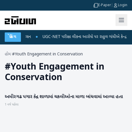
E-Paper
|
Login
્જ અને ડેટા પ્લાન
બ્રેકિંગ
●
UGC-NET પરીક્ષા લીકના આરોપો પર રાહુલ ગાંધીએ કેન્દ્ર પર પ્રહા
હોમ
/
#Youth Engagement in Conservation
#
Youth Engagement in
Conservation
અમીરગઢ પગાર કેન્દ્ર શાળામાં ચકલીઓના માળા બાંધવામાં આવ્યા હતા
બનાસકાંઠા
1 વર્ષ પહેલા