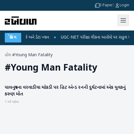
E-Paper
|
Login
ોબાઈલ રિચાર્જ અને ડેટા પ્લાન
બ્રેકિંગ
●
UGC-NET પરીક્ષા લીકના આરોપો પર રાહુલ ગાંધીએ કેન્દ
હોમ
/
#Young Man Fatality
#
Young Man Fatality
પાલનપુરના વરવાડીયા ચોકડી પર હિટ એન્ડ રનની દુર્ઘટનામાં એક યુવકનું
બનાસકાંઠા
કરુણ મોત
1 વર્ષ પહેલા