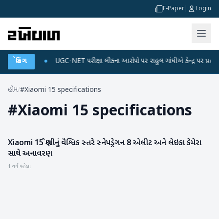
E-Paper
|
Login
 ડેટા પ્લાન
બ્રેકિંગ
●
UGC-NET પરીક્ષા લીકના આરોપો પર રાહુલ ગાંધીએ કેન્દ્ર પર પ્રહાર કર્ય
હોમ
/
#Xiaomi 15 specifications
#
Xiaomi 15 specifications
Xiaomi 15 શ્રેણીનું વૈશ્વિક સ્તરે સ્નેપડ્રેગન 8 એલીટ અને લેઇકા કેમેરા
ગેજેટ
સાથે અનાવરણ
1 વર્ષ પહેલા