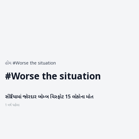
હોમ
/
#Worse the situation
#
Worse the situation
સીરિયામાં જોરદાર બોમ્બ વિસ્ફોટ 15 લોકોના મોત
આંતરરાષ્ટ્રીય
1 વર્ષ પહેલા