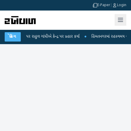
E-Paper
|
Login
 આરોપો પર રાહુલ ગાંધીએ કેન્દ્ર પર પ્રહાર કર્યા
બ્રેકિંગ
●
હિંમતનગરમાં રહસ્યમય વાયરસ કે