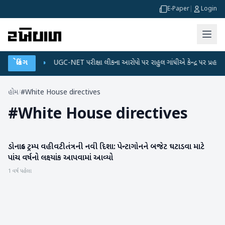
E-Paper
|
Login
ડેટા પ્લાન
બ્રેકિંગ
●
UGC-NET પરીક્ષા લીકના આરોપો પર રાહુલ ગાંધીએ કેન્દ્ર પર પ્રહાર કર્યા
હોમ
/
#White House directives
#
White House directives
ડોનાલ્ડ ટ્રમ્પ વહીવટીતંત્રની નવી દિશા: પેન્ટાગોનને બજેટ ઘટાડવા માટે
આંતરરાષ્ટ્રીય
પાંચ વર્ષનો લક્ષ્યાંક આપવામાં આવ્યો
1 વર્ષ પહેલા