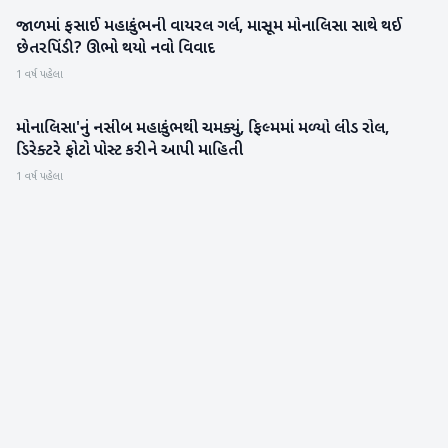
જાળમાં ફસાઈ મહાકુંભની વાયરલ ગર્લ, માસૂમ મોનાલિસા સાથે થઈ
મનોરંજન
છેતરપિંડી? ઊભો થયો નવો વિવાદ
1 વર્ષ પહેલા
મોનાલિસા'નું નસીબ મહાકુંભથી ચમક્યું, ફિલ્મમાં મળ્યો લીડ રોલ,
મહાકુંભ
ડિરેક્ટરે ફોટો પોસ્ટ કરીને આપી માહિતી
1 વર્ષ પહેલા