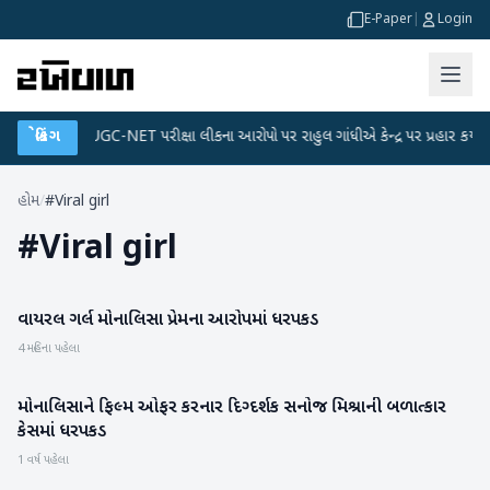
E-Paper
|
Login
 પ્લાન
બ્રેકિંગ
●
UGC-NET પરીક્ષા લીકના આરોપો પર રાહુલ ગાંધીએ કેન્દ્ર પર પ્રહાર કર્યા
●
હોમ
/
#Viral girl
#
Viral girl
વાયરલ ગર્લ મોનાલિસા પ્રેમના આરોપમાં ધરપકડ
મનોરંજન
4 મહિના પહેલા
મોનાલિસાને ફિલ્મ ઓફર કરનાર દિગ્દર્શક સનોજ મિશ્રાની બળાત્કાર
મનોરંજન
કેસમાં ધરપકડ
1 વર્ષ પહેલા