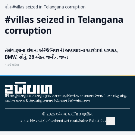
હોમ
/
#villas seized in Telangana corruption
#
villas seized in Telangana
corruption
તેલંગાણાના ટોચના એન્જિનિયરની ભ્રષ્ટાચારના આરોપમાં ધરપકડ,
રાષ્ટ્રીય
BMW, સોનું, 28 એકર જમીન જપ્ત
1 વર્ષ પહેલા
IPL
મહાકુંભ
રાષ્ટ્રીય
આંતરરાષ્ટ્રીય
ગુજરાત
રાજકારણ
બિઝનેસ
રમતગમત
મનોરંજન
ધર્મ દર્શન
એસ્ટ્રોલોજી
આરોગ્ય
સાયન્સ & ટેકનોલોજી
હવામાન
ગેજેટ
વાંચન વિશેષ
જોક્સ
અન્ય
©
2026
રખેવાળ. સર્વાધિકાર સુરક્ષિત.
અમારા વિશે
સંપર્ક
ગોપનીયતા
નિયમો અને શરતો
એકાઉન્ટ ડિલીટ
ઈ-પેપર