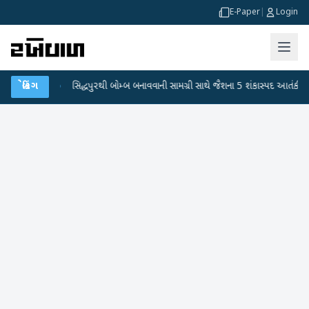
E-Paper
|
Login
ી જારી કરી
બ્રેકિંગ
●
સિદ્ધપુરથી બોમ્બ બનાવવાની સામગ્રી સાથે જૈશના 5 શંકાસ્પદ આતંકી ઝ