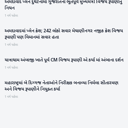
અમદાવાદ પ્લેન દુર્ઘટનામાં ગુજરાતના ભૂતપૂર્વ મુખ્યમંત્રી વિજય રૂપાણીનું
ગુજરાત
નિધન
1 વર્ષ પહેલા
અમદાવાદમાં પ્લેન ક્રેશ; 242 લોકો સવાર મેઘાણીનગર નજીક ક્રેશ વિજય
ગુજરાત
રૂપાણી પણ વિમાનમાં સવાર હતા
1 વર્ષ પહેલા
યાત્રાધામ અંબાજી ખાતે પૂર્વ CM વિજય રૂપાણી એ કર્યા માં અંબાના દર્શન
બનાસકાંઠા
1 વર્ષ પહેલા
મહારાષ્ટ્રમાં બે દિગ્ગજ નેતાઓને નિરીક્ષક બનાવ્યા નિર્મલા સીતારમણ
રાષ્ટ્રીય
અને વિજય રૂપાણીને નિયુક્ત કર્યા
1 વર્ષ પહેલા