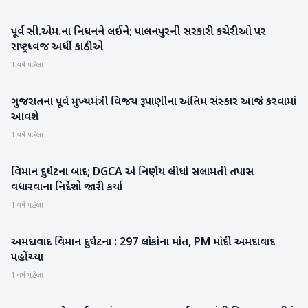
પૂર્વ સી.એમ.ના નિધનને લઈને; પાલનપુરની સરકારી કચેરીઓ પર
બનાસકાંઠા
રાષ્ટ્રધ્વજ અર્ધી કાઠીએ
1 વર્ષ પહેલા
ગુજરાતના પૂર્વ મુખ્યમંત્રી વિજય રૂપાણીના અંતિમ સંસ્કાર આજે કરવામાં
ગુજરાત
આવશે
1 વર્ષ પહેલા
વિમાન દુર્ઘટના બાદ; DGCA એ નિર્ણય લીધો સલામતી તપાસ
રાષ્ટ્રીય
વધારવાના નિર્દેશો જારી કર્યા
1 વર્ષ પહેલા
અમદાવાદ વિમાન દુર્ઘટના : 297 લોકોના મોત, PM મોદી અમદાવાદ
ગુજરાત
પહોંચ્યા
1 વર્ષ પહેલા