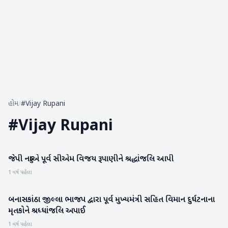
હોમ
/
#Vijay Rupani
#
Vijay Rupani
જેપી નડ્ડાએ પૂર્વ સીએમ વિજય રૂપાણીને શ્રદ્ધાંજલિ આપી
ગુજરાત
1 વર્ષ પહેલા
બનાસકાંઠા જીલ્લા ભાજપ દ્વારા પૂર્વ મુખ્યમંત્રી સહિત વિમાન દુર્ઘટનાના
બનાસકાંઠા
મૃતકોને શ્રધ્ધાંજલિ અપાઈ
1 વર્ષ પહેલા