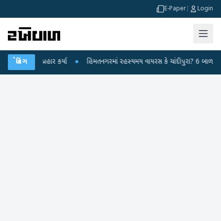
E-Paper
|
Login
્દ્ર પર પ્રહાર કર્યા
બ્રેકિંગ
●
હિંમતનગરમાં રહસ્યમય વાયરસ કે ચાંદીપુરા? 6 બાળકોના મો