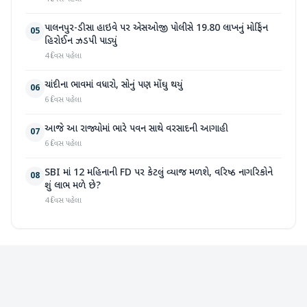
પાલનપુર-ડીસા હાઇવે પર એસઓજી પોલીસે 19.80 લાખનું મોર્ફિન
05
હિરોઈન ઝડપી પાડ્યું
4 દિવસ પહેલા
ચાંદીના ભાવમાં વધારો, સોનું પણ મોંઘુ થયું
06
6 દિવસ પહેલા
આજે આ રાજ્યોમાં ભારે પવન સાથે વરસાદની આગાહી
07
6 દિવસ પહેલા
SBI માં 12 મહિનાની FD પર કેટલું વ્યાજ મળશે, વરિષ્ઠ નાગરિકોને
08
શું લાભ મળે છે?
4 દિવસ પહેલા