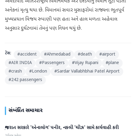
અમદાવાદ આંતરરાષ્ટ્રીય વિમાનમથકે એર ઈન્ડિયાનું વિમાન તૂટી પડતાં
અનેકનાં મૃત્યુ થયા છે. વિમાનમાં સવાર મુસાફરોમાં રાજ્યના ભૂતપૂર્વ
મુખ્યપ્રધાન વિજય રુપાણી પણ હતા અને હાલ મળતા અહેવાલ
અનુસાર દુર્ઘટનામાં તેમનું પણ નિધન થયું છે.
ટેગ્સ:
#
accident
#
Ahmedabad
#
death
#
airport
#
AIR INDIA
#
Passengers
#
Vijay Rupani
#
plane
#
crash
#
London
#
Sardar Vallabhbhai Patel Airport
#
242 passengers
સંબંધિત સમાચાર
ગુજરાત સરકારે 'એનાલોગ' પનીર, નકલી 'ચીઝ' સામે કાર્યવાહી કરી
ગુજરાત
3 દિવસ પહેલા