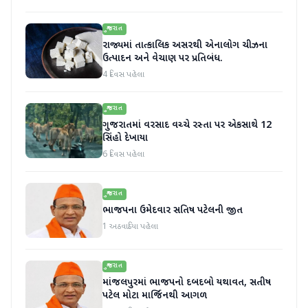
ગુજરાત
રાજ્યમાં તાત્કાલિક અસરથી એનાલોગ ચીઝના
ઉત્પાદન અને વેચાણ પર પ્રતિબંધ.
4 દિવસ પહેલા
ગુજરાત
ગુજરાતમાં વરસાદ વચ્ચે રસ્તા પર એકસાથે 12
સિંહો દેખાયા
6 દિવસ પહેલા
ગુજરાત
ભાજપના ઉમેદવાર સતિષ પટેલની જીત
1 અઠવાડિયા પહેલા
ગુજરાત
માંજલપુરમાં ભાજપનો દબદબો યથાવત, સતીષ
પટેલ મોટા માર્જિનથી આગળ