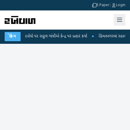
E-Paper
|
Login
કના આરોપો પર રાહુલ ગાંધીએ કેન્દ્ર પર પ્રહાર કર્યા
બ્રેકિંગ
●
હિંમતનગરમાં રહસ્યમય વાયરસ