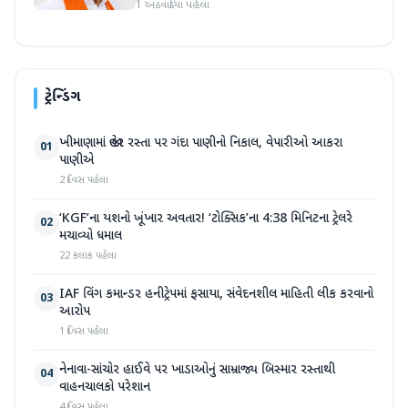
1 અઠવાડિયા પહેલા
ટ્રેન્ડિંગ
ખીમાણામાં જાહેર રસ્તા પર ગંદા પાણીનો નિકાલ, વેપારીઓ આકરા
01
પાણીએ
2 દિવસ પહેલા
‘KGF’ના યશનો ખૂંખાર અવતાર! ‘ટોક્સિક’ના 4:38 મિનિટના ટ્રેલરે
02
મચાવ્યો ધમાલ
22 કલાક પહેલા
IAF વિંગ કમાન્ડર હનીટ્રેપમાં ફસાયા, સંવેદનશીલ માહિતી લીક કરવાનો
03
આરોપ
1 દિવસ પહેલા
નેનાવા-સાંચોર હાઈવે પર ખાડાઓનું સામ્રાજ્ય બિસ્માર રસ્તાથી
04
વાહનચાલકો પરેશાન
4 દિવસ પહેલા