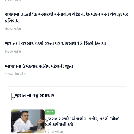
રાજ્યમાં તાત્કાલિક અસરથી એનાલોગ ચીઝના ઉત્પાદન અને વેચાણ પર
ગુજરાત
પ્રતિબંધ.
4 દિવસ પહેલા
ગુજરાતમાં વરસાદ વચ્ચે રસ્તા પર એકસાથે 12 સિંહો દેખાયા
ગુજરાત
6 દિવસ પહેલા
ભાજપના ઉમેદવાર સતિષ પટેલની જીત
ગુજરાત
1 અઠવાડિયા પહેલા
ગુજરાત
ના વધુ સમાચાર
ગુજરાત
ગુજરાત સરકારે 'એનાલોગ' પનીર, નકલી 'ચીઝ'
સામે કાર્યવાહી કરી
3 દિવસ પહેલા