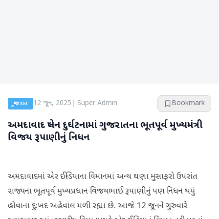
12 જૂન, 2025
|
Super Admin
Bookmark
ગુજરાત
અમદાવાદ પ્લેન દુર્ઘટનામાં ગુજરાતના ભૂતપૂર્વ મુખ્યમંત્રી
વિજય રૂપાણીનું નિધન
અમદાવાદમાં એર ઈન્ડિયાના વિમાનમાં અન્ય ઘણા મુસાફરો ઉપરાંત
રાજ્યના ભૂતપૂર્વ મુખ્યપ્રધાન વિજયભાઈ રૂપાણીનું પણ નિધન થયું
હોવાના દુઃખદ અહેવાલ મળી રહ્યા છે. આજે 12 જૂનને ગુરુવારે