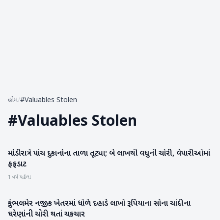
હોમ
/
#Valuables Stolen
#
Valuables Stolen
મોડી રાત્રે પાંચ દુકાનોના તાળા તૂટ્યા; બે લાખથી વધુની ચોરી, વેપારીઓમાં
બનાસકાંઠા
ફફડાટ
1 વર્ષ પહેલા
કુંભલમેર નજીક ખેતરમાં ધોળે દહાડે લાખો રૂપિયાના સોના ચાંદીના
બનાસકાંઠા
ઘરેણાંની ચોરી થતાં ચકચાર