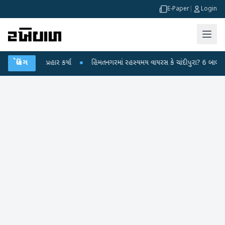
E-Paper
|
Login
ન્દ્ર પર પ્રહાર કર્યા
બ્રેકિંગ
●
હિંમતનગરમાં રહસ્યમય વાયરસ કે ચાંદીપુરા? 6 બાળકોના મ