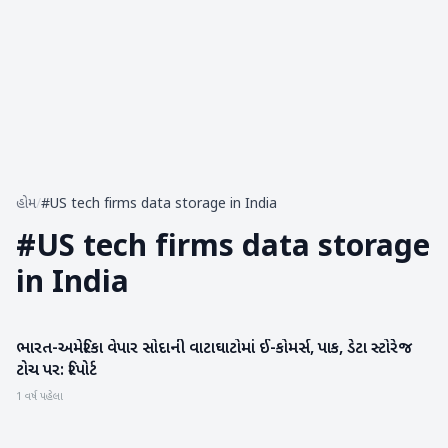
હોમ
/
#US tech firms data storage in India
#
US tech firms data storage
in India
ભારત-અમેરિકા વેપાર સોદાની વાટાઘાટોમાં ઈ-કોમર્સ, પાક, ડેટા સ્ટોરેજ
બિઝનેસ
ટોચ પર: રિપોર્ટ
1 વર્ષ પહેલા