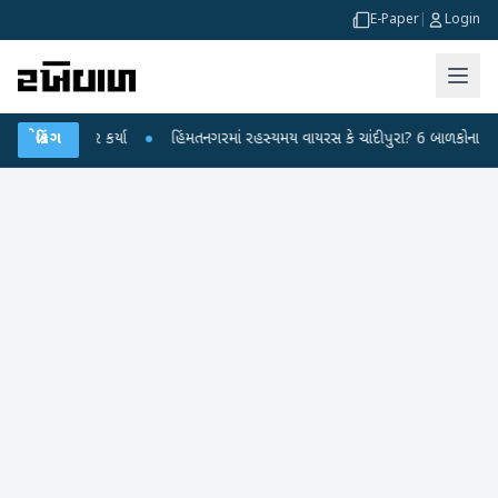
E-Paper
|
Login
ર પર પ્રહાર કર્યા
બ્રેકિંગ
●
હિંમતનગરમાં રહસ્યમય વાયરસ કે ચાંદીપુરા? 6 બાળકોના મોતથી 