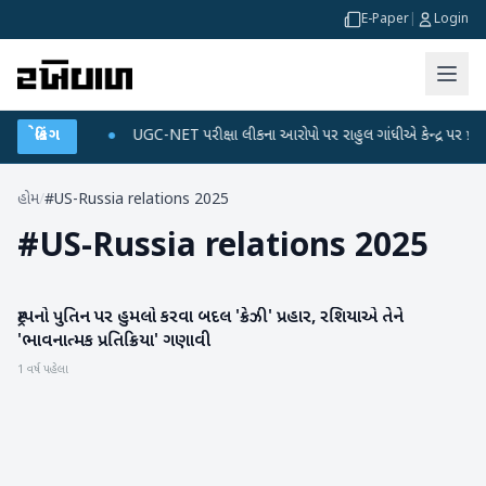
E-Paper
|
Login
ને ડેટા પ્લાન
બ્રેકિંગ
●
UGC-NET પરીક્ષા લીકના આરોપો પર રાહુલ ગાંધીએ કેન્દ્ર પર પ્રહાર કર
હોમ
/
#US-Russia relations 2025
#
US-Russia relations 2025
ટ્રમ્પનો પુતિન પર હુમલો કરવા બદલ 'ક્રેઝી' પ્રહાર, રશિયાએ તેને
આંતરરાષ્ટ્રીય
'ભાવનાત્મક પ્રતિક્રિયા' ગણાવી
1 વર્ષ પહેલા