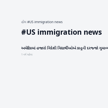
હોમ
/
#US immigration news
#
US immigration news
અમેરિકામાં હજારો વિદેશી વિદ્યાર્થીઓએ કાનૂની દરજ્જો ગુમાવ્
આંતરરાષ્ટ્રીય
1 વર્ષ પહેલા