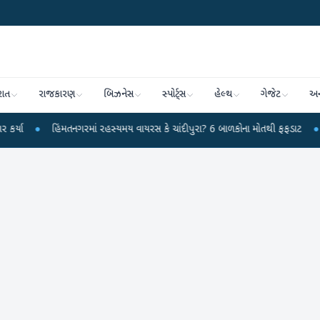
રાત
રાજકારણ
બિઝનેસ
સ્પોર્ટ્સ
હેલ્થ
ગેજેટ
અન
હિંમતનગરમાં રહસ્યમય વાયરસ કે ચાંદીપુરા? 6 બાળકોના મોતથી ફફડાટ
●
હવામાન વિભા