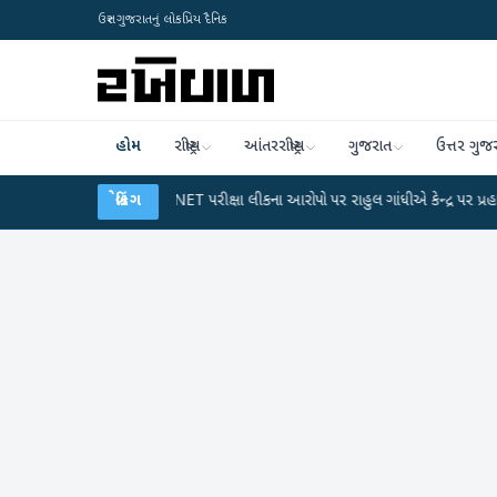
ઉત્તર ગુજરાતનું લોકપ્રિય દૈનિક
હોમ
રાષ્ટ્રીય
આંતરરાષ્ટ્રીય
ગુજરાત
ઉત્તર ગુજ
ાન
●
UGC-NET પરીક્ષા લીકના આરોપો પર રાહુલ ગાંધીએ કેન્દ્ર પર પ્રહાર કર્યા
બ્રેકિંગ
●