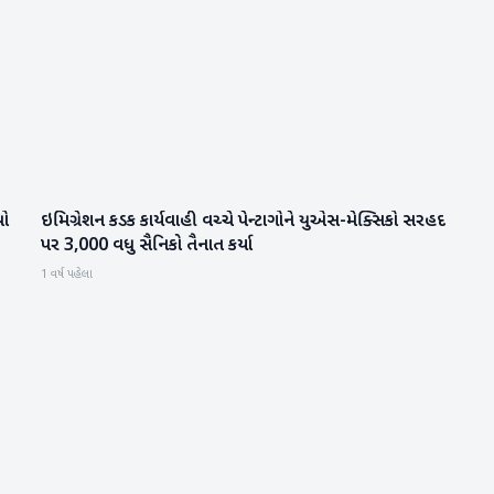
યો
ઇમિગ્રેશન કડક કાર્યવાહી વચ્ચે પેન્ટાગોને યુએસ-મેક્સિકો સરહદ
આંતરરાષ્ટ્રીય
પર 3,000 વધુ સૈનિકો તૈનાત કર્યા
1 વર્ષ પહેલા